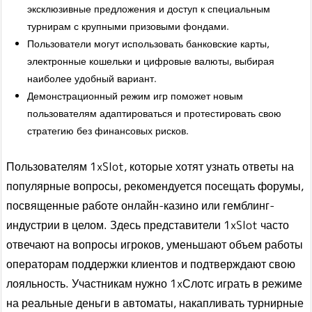
эксклюзивные предложения и доступ к специальным
турнирам с крупными призовыми фондами.
Пользователи могут использовать банковские карты,
электронные кошельки и цифровые валюты, выбирая
наиболее удобный вариант.
Демонстрационный режим игр поможет новым
пользователям адаптироваться и протестировать свою
стратегию без финансовых рисков.
Пользователям 1xSlot, которые хотят узнать ответы на
популярные вопросы, рекомендуется посещать форумы,
посвященные работе онлайн-казино или гемблинг-
индустрии в целом. Здесь представители 1xSlot часто
отвечают на вопросы игроков, уменьшают объем работы
операторам поддержки клиентов и подтверждают свою
лояльность. Участникам нужно 1xСлотс играть в режиме
на реальные деньги в автоматы, накапливать турнирные