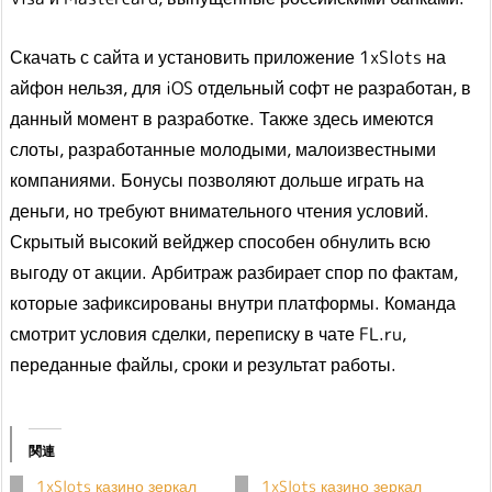
Скачать с сайта и установить приложение 1xSlots на
айфон нельзя, для iOS отдельный софт не разработан, в
данный момент в разработке. Также здесь имеются
слоты, разработанные молодыми, малоизвестными
компаниями. Бонусы позволяют дольше играть на
деньги, но требуют внимательного чтения условий.
Скрытый высокий вейджер способен обнулить всю
выгоду от акции. Арбитраж разбирает спор по фактам,
которые зафиксированы внутри платформы. Команда
смотрит условия сделки, переписку в чате FL.ru,
переданные файлы, сроки и результат работы.
関連
1xSlots казино зеркал
1xSlots казино зеркал