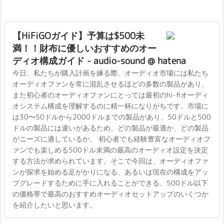
【HiFiGOガイド】予算は$500未
満！！財布に優しいおすすめのオー
ディオ構成ガイド - audio-sound @ hatena
今日、私たちが購入計画を練る際、オーディオ市場には私たち
オーディオファンを常に混乱させるほどの多数の製品があり、
また初心者のオーディオファンにとっては最初のhi-fiオーディ
オシステム構成を理解するのに精一杯になりがちです。市場に
は30〜50ドルから2000ドルまでの製品があり、50ドルと500
ドルの製品には違いがあるため、どの製品が最適か、どの製品
がニーズに適しているか、 初心者でも経験豊富なオーディオフ
ァンでも楽しめる500ドル未満の最高のオーディオ設定を決定
する方法が求められています。そこで今回は、オーディオファ
ンが探求を始める足がかりになる、あるいは現在の構成をアッ
プグレードするために手に入れることができる、500ドル以下
の価格帯で最高のおすすめオーディオセットアップのいくつか
を紹介したいと思います。