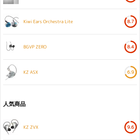
Kiwi Ears Orchestra Lite
8.7
BGVP ZERO
8.4
KZ ASX
6.9
人気商品
KZ ZVX
9.6