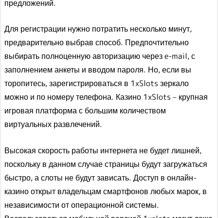
предложений.
Для регистрации нужно потратить несколько минут,
предварительно выбрав способ. Предпочтительно
выбирать полноценную авторизацию через e-mail, с
заполнением анкеты и вводом пароля. Но, если вы
торопитесь, зарегистрироваться в 1xSlots зеркало
можно и по номеру телефона. Казино 1xSlots – крупная
игровая платформа с большим количеством
виртуальных развлечений.
Высокая скорость работы интернета не будет лишней,
поскольку в данном случае страницы будут загружаться
быстро, а слоты не будут зависать. Доступ в онлайн-
казино открыт владельцам смартфонов любых марок, в
независимости от операционной системы.