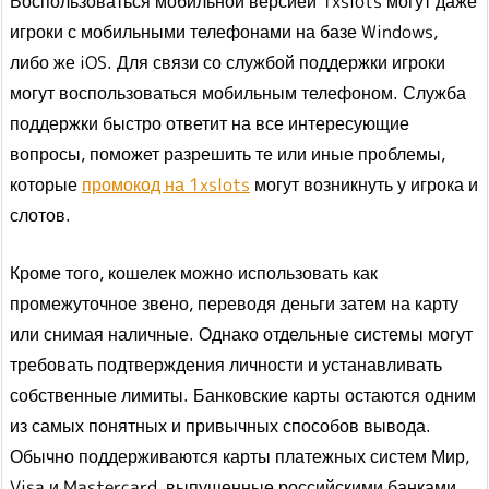
Воспользоваться мобильной версией 1xslots могут даже
игроки с мобильными телефонами на базе Windows,
либо же iOS. Для связи со службой поддержки игроки
могут воспользоваться мобильным телефоном. Служба
поддержки быстро ответит на все интересующие
вопросы, поможет разрешить те или иные проблемы,
которые
промокод на 1xslots
могут возникнуть у игрока и
слотов.
Кроме того, кошелек можно использовать как
промежуточное звено, переводя деньги затем на карту
или снимая наличные. Однако отдельные системы могут
требовать подтверждения личности и устанавливать
собственные лимиты. Банковские карты остаются одним
из самых понятных и привычных способов вывода.
Обычно поддерживаются карты платежных систем Мир,
Visa и Mastercard, выпущенные российскими банками.