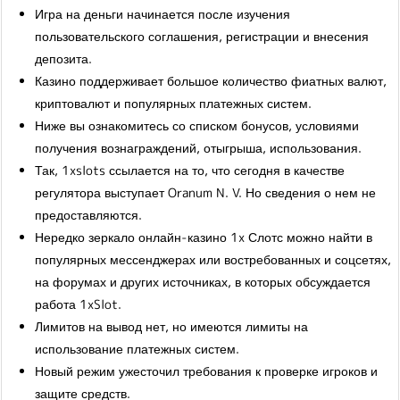
Игра на деньги начинается после изучения
пользовательского соглашения, регистрации и внесения
депозита.
Казино поддерживает большое количество фиатных валют,
криптовалют и популярных платежных систем.
Ниже вы ознакомитесь со списком бонусов, условиями
получения вознаграждений, отыгрыша, использования.
Так, 1xslots ссылается на то, что сегодня в качестве
регулятора выступает Oranum N. V. Но сведения о нем не
предоставляются.
Нередко зеркало онлайн-казино 1x Слотс можно найти в
популярных мессенджерах или востребованных и соцсетях,
на форумах и других источниках, в которых обсуждается
работа 1xSlot.
Лимитов на вывод нет, но имеются лимиты на
использование платежных систем.
Новый режим ужесточил требования к проверке игроков и
защите средств.