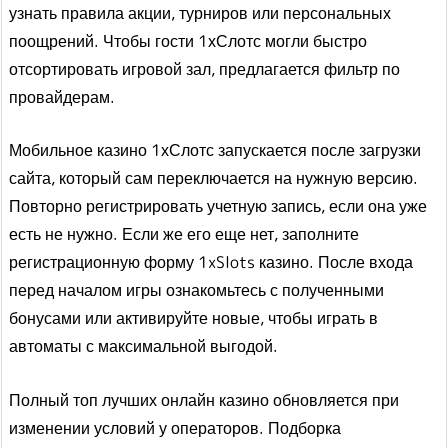
узнать правила акции, турниров или персональных
поощрений. Чтобы гости 1хСлотс могли быстро
отсортировать игровой зал, предлагается фильтр по
провайдерам.
Мобильное казино 1хСлотс запускается после загрузки
сайта, который сам переключается на нужную версию.
Повторно регистрировать учетную запись, если она уже
есть не нужно. Если же его еще нет, заполните
регистрационную форму 1xSlots казино. После входа
перед началом игры ознакомьтесь с полученными
бонусами или активируйте новые, чтобы играть в
автоматы с максимальной выгодой.
Полный топ лучших онлайн казино обновляется при
изменении условий у операторов. Подборка