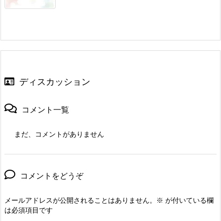
ディスカッション
コメント一覧
まだ、コメントがありません
コメントをどうぞ
メールアドレスが公開されることはありません。
※
が付いている欄
は必須項目です