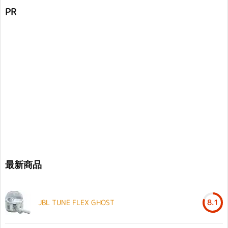
PR
最新商品
JBL TUNE FLEX GHOST
8.1