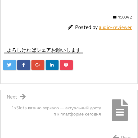
1500A Z
Posted by
audio-reviewer
よろしければシェアお願いします
Next
1xSlots казино зеркало — актуальный досту
п к платформе сегодня
Prev