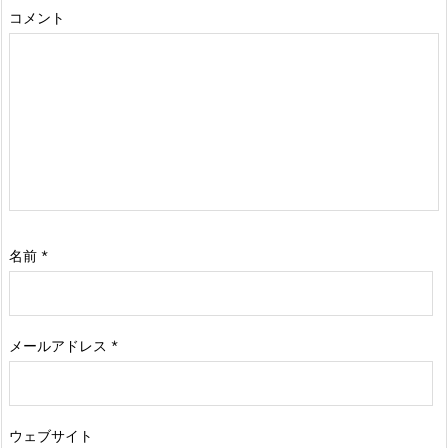
コメント
名前
*
メールアドレス
*
ウェブサイト