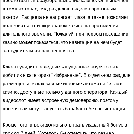
просто вбить в браузере название казино. Он выполнен
в темных тонах, ряд разделов выделен бронзовым
цветом. Расцвета не напрягает глаза, а также позволяет
пользоваться функционалом казино на протяжении
длительного времени. Пожалуй, при первом посещении
казино может показаться, что навигация на нем будет
затруднительная или непонятна.
Клиент увидит последние запущенные эмуляторы и
добит их в категорию “Избранные”. В отдельном разделе
размещены эксклюзивные игровые автоматы 1хслотс
казино, доступные только у данного оператора. Каждый
видеослот имеет встроенную демоверсию, поэтому
посетители могут запускать барабаны без регистрации.
Кроме того, игроки должны отыграть указанный бонус в
срок до 7 дней. Хотелось бы отметить, что размер