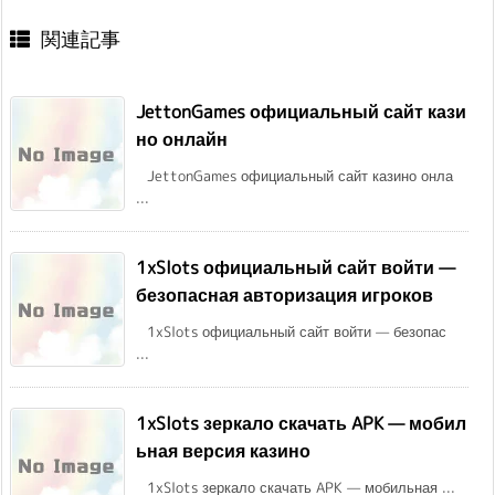
関連記事
JettonGames официальный сайт кази
но онлайн
JettonGames официальный сайт казино онла
...
1xSlots официальный сайт войти —
безопасная авторизация игроков
1xSlots официальный сайт войти — безопас
...
1xSlots зеркало скачать APK — мобил
ьная версия казино
1xSlots зеркало скачать APK — мобильная ...