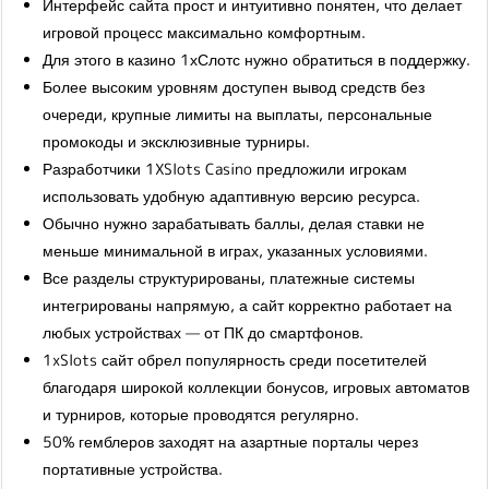
Интерфейс сайта прост и интуитивно понятен, что делает
игровой процесс максимально комфортным.
Для этого в казино 1хСлотс нужно обратиться в поддержку.
Более высоким уровням доступен вывод средств без
очереди, крупные лимиты на выплаты, персональные
промокоды и эксклюзивные турниры.
Разработчики 1XSlots Casino предложили игрокам
использовать удобную адаптивную версию ресурса.
Обычно нужно зарабатывать баллы, делая ставки не
меньше минимальной в играх, указанных условиями.
Все разделы структурированы, платежные системы
интегрированы напрямую, а сайт корректно работает на
любых устройствах — от ПК до смартфонов.
1xSlots сайт обрел популярность среди посетителей
благодаря широкой коллекции бонусов, игровых автоматов
и турниров, которые проводятся регулярно.
50% гемблеров заходят на азартные порталы через
портативные устройства.