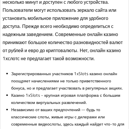
несколько минут и доступен с любого устройства.
Пользователи могут использовать зеркало сайта или
установить мобильное приложение для удобного
доступа. Прежде всего необходимо определиться с
надежным заведением. Современные онлайн казино
принимают большое количество разновидностей валют
от рублей и евро до криптовалюты. Нет, онлайн казино
1хслотс не предлагает такой возможности.
Зарегистрированных участников 1xSlots казино онлайн
поощряет начислениями не только приветственного
бонуса, но и предлагает участвовать в регулярных акциях.
Казино 1xSlots – крупная игровая платформа с большим
количеством виртуальных развлечений.
Независимо от ваших предпочтений — будь то
классические слоты, живые игры с дилерами или
современные видеослоты, здесь каждый найдет что-то для