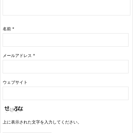
名前
*
メールアドレス
*
ウェブサイト
上に表示された文字を入力してください。