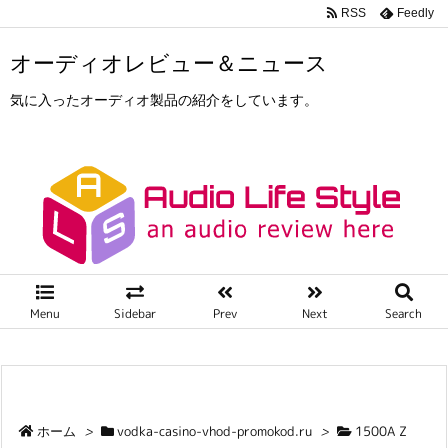
RSS
Feedly
オーディオレビュー＆ニュース
気に入ったオーディオ製品の紹介をしています。
Menu
Sidebar
Prev
Next
Search
ホーム
>
vodka-casino-vhod-promokod.ru
>
1500A Z