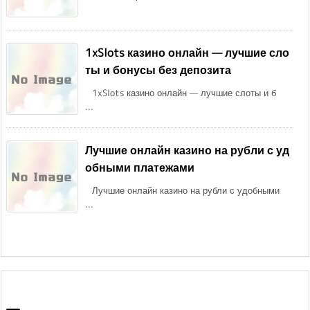
1xSlots казино онлайн — лучшие сло
ты и бонусы без депозита
1xSlots казино онлайн — лучшие слоты и б
...
Лучшие онлайн казино на рубли с уд
обными платежами
Лучшие онлайн казино на рубли с удобными
...