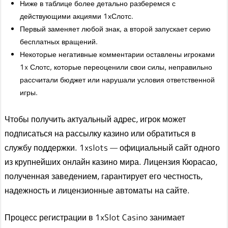
Ниже в таблице более детально разберемся с
действующими акциями 1хСлотс.
Первый заменяет любой знак, а второй запускает серию
бесплатных вращений.
Некоторые негативные комментарии оставлены игроками
1x Слотс, которые переоценили свои силы, неправильно
рассчитали бюджет или нарушали условия ответственной
игры.
Чтобы получить актуальный адрес, игрок может
подписаться на рассылку казино или обратиться в
службу поддержки. 1xslots — официальный сайт одного
из крупнейших онлайн казино мира. Лицензия Кюрасао,
полученная заведением, гарантирует его честность,
надежность и лицензионные автоматы на сайте.
Процесс регистрации в 1xSlot Casino занимает