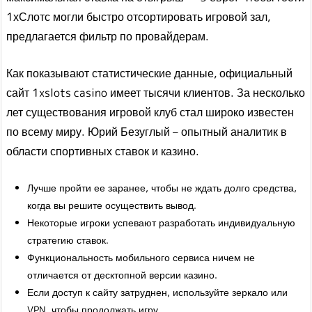
1хСлотс могли быстро отсортировать игровой зал,
предлагается фильтр по провайдерам.
Как показывают статистические данные, официальный
сайт 1xslots casino имеет тысячи клиентов. За несколько
лет существования игровой клуб стал широко известен
по всему миру. Юрий Безуглый – опытный аналитик в
области спортивных ставок и казино.
Лучше пройти ее заранее, чтобы не ждать долго средства,
когда вы решите осуществить вывод.
Некоторые игроки успевают разработать индивидуальную
стратегию ставок.
Функциональность мобильного сервиса ничем не
отличается от десктопной версии казино.
Если доступ к сайту затруднен, используйте зеркало или
VPN, чтобы продолжать игру.