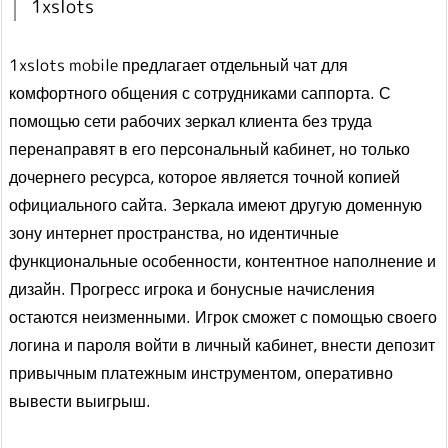
1xslots
1xslots mobile предлагает отдельный чат для
комфортного общения с сотрудниками саппорта. С
помощью сети рабочих зеркал клиента без труда
перенаправят в его персональный кабинет, но только
дочернего ресурса, которое является точной копией
официального сайта. Зеркала имеют другую доменную
зону интернет пространства, но идентичные
функциональные особенности, контентное наполнение и
дизайн. Прогресс игрока и бонусные начисления
остаются неизменными. Игрок сможет с помощью своего
логина и пароля войти в личный кабинет, внести депозит
привычным платежным инструментом, оперативно
вывести выигрыш.