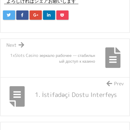
よろしければシェアお願いします
Next
1xSlots Casino зеркало рабочее — стабильн
ый доступ к казино
Prev
1. İstifadəçi Dostu Interfeys