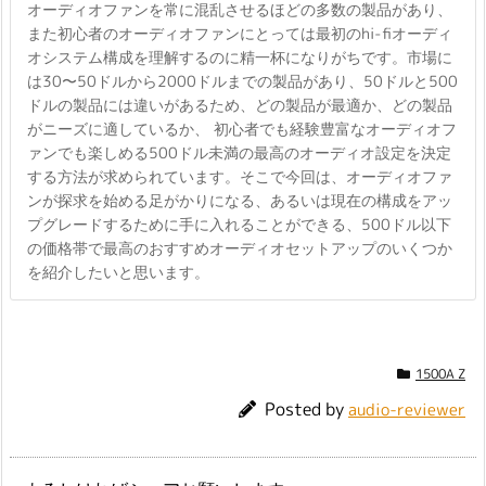
オーディオファンを常に混乱させるほどの多数の製品があり、
また初心者のオーディオファンにとっては最初のhi-fiオーディ
オシステム構成を理解するのに精一杯になりがちです。市場に
は30〜50ドルから2000ドルまでの製品があり、50ドルと500
ドルの製品には違いがあるため、どの製品が最適か、どの製品
がニーズに適しているか、 初心者でも経験豊富なオーディオフ
ァンでも楽しめる500ドル未満の最高のオーディオ設定を決定
する方法が求められています。そこで今回は、オーディオファ
ンが探求を始める足がかりになる、あるいは現在の構成をアッ
プグレードするために手に入れることができる、500ドル以下
の価格帯で最高のおすすめオーディオセットアップのいくつか
を紹介したいと思います。
1500A Z
Posted by
audio-reviewer