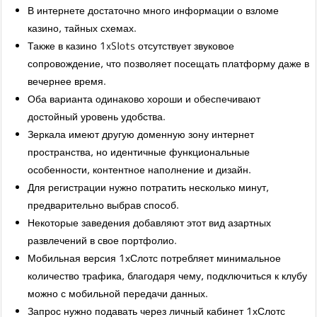
В интернете достаточно много информации о взломе
казино, тайных схемах.
Также в казино 1xSlots отсутствует звуковое
сопровождение, что позволяет посещать платформу даже в
вечернее время.
Оба варианта одинаково хороши и обеспечивают
достойный уровень удобства.
Зеркала имеют другую доменную зону интернет
пространства, но идентичные функциональные
особенности, контентное наполнение и дизайн.
Для регистрации нужно потратить несколько минут,
предварительно выбрав способ.
Некоторые заведения добавляют этот вид азартных
развлечений в свое портфолио.
Мобильная версия 1хСлотс потребляет минимальное
количество трафика, благодаря чему, подключиться к клубу
можно с мобильной передачи данных.
Запрос нужно подавать через личный кабинет 1хСлотс