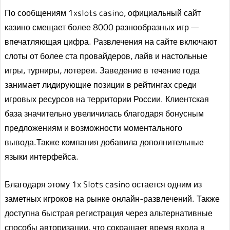
По сообщениям 1xslots casino, официальный сайт
казино смещает более 8000 разнообразных игр —
впечатляющая цифра. Развлечения на сайте включают
слоты от более ста провайдеров, лайв и настольные
игры, турниры, лотереи. Заведение в течение года
занимает лидирующие позиции в рейтингах среди
игровых ресурсов на территории России. Клиентская
база значительно увеличилась благодаря бонусным
предложениям и возможности моментального
вывода.Также компания добавила дополнительные
языки интерфейса.
Благодаря этому 1x Slots casino остается одним из
заметных игроков на рынке онлайн-развлечений. Также
доступна быстрая регистрация через альтернативные
способы авторизации, что сокращает время входа в