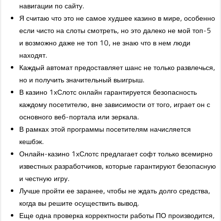
навигации по сайту.
Я считаю что это не самое худшее казино в мире, особенно
если чисто на слоты смотреть, но это далеко не мой топ-5
и возможно даже не топ 10, не знаю что в нем люди
находят.
Каждый автомат предоставляет шанс не только развлечься,
но и получить значительный выигрыш.
В казино 1хСлотс онлайн гарантируется безопасность
каждому посетителю, вне зависимости от того, играет он с
основного веб-портала или зеркала.
В рамках этой программы посетителям начисляется
кешбэк.
Онлайн-казино 1хСлотс предлагает софт только всемирно
известных разработчиков, которые гарантируют безопасную
и честную игру.
Лучше пройти ее заранее, чтобы не ждать долго средства,
когда вы решите осуществить вывод.
Еще одна проверка корректности работы ПО производится,