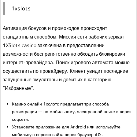
1xslots
Активация бонусов и промокодов происходит
стандартным способом. Миссия сети рабочих зеркал
1XSlots casino заключена в предоставлении
возможности беспрепятственно обходить блокировки
интернет-провайдера. Поиск игрового автомата можно
осуществить по провайдеру. Клиент увидит последние
запущенные эмуляторы и добит их в категорию
“Избранные”.
Казино онлайн 1хслотс предлагает три способа
регистрации — по мобильному, электронной почте и через
соцсети.
Установите приложение для Android или используйте
мобильную версию сайта через браузер iOS.