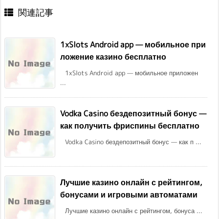
関連記事
1xSlots Android app — мобильное при
ложение казино бесплатно
1xSlots Android app — мобильное приложен
...
Vodka Casino бездепозитный бонус —
как получить фриспины бесплатно
Vodka Casino бездепозитный бонус — как п ...
Лучшие казино онлайн с рейтингом,
бонусами и игровыми автоматами
Лучшие казино онлайн с рейтингом, бонуса ...