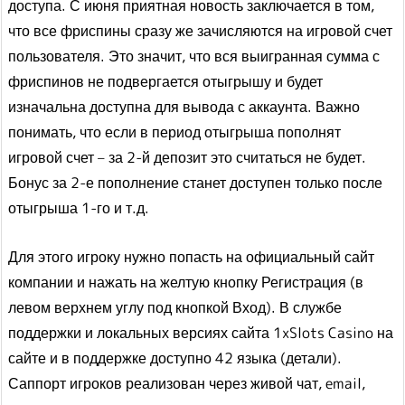
доступа. С июня приятная новость заключается в том,
что все фриспины сразу же зачисляются на игровой счет
пользователя. Это значит, что вся выигранная сумма с
фриспинов не подвергается отыгрышу и будет
изначальна доступна для вывода с аккаунта. Важно
понимать, что если в период отыгрыша пополнят
игровой счет – за 2-й депозит это считаться не будет.
Бонус за 2-е пополнение станет доступен только после
отыгрыша 1-го и т.д.
Для этого игроку нужно попасть на официальный сайт
компании и нажать на желтую кнопку Регистрация (в
левом верхнем углу под кнопкой Вход). В службе
поддержки и локальных версиях сайта 1xSlots Casino на
сайте и в поддержке доступно 42 языка (детали).
Саппорт игроков реализован через живой чат, email,