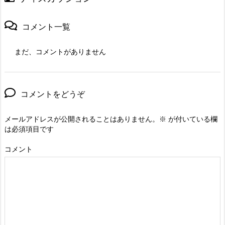
コメント一覧
まだ、コメントがありません
コメントをどうぞ
メールアドレスが公開されることはありません。
※
が付いている欄
は必須項目です
コメント