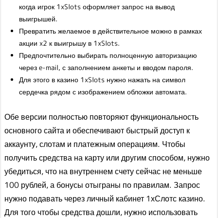
когда игрок 1xSlots оформляет запрос на вывод
выигрышей.
Превратить желаемое в действительное можно в рамках
акции x2 к выигрышу в 1xSlots.
Предпочтительно выбирать полноценную авторизацию
через e-mail, с заполнением анкеты и вводом пароля.
Для этого в казино 1xSlots нужно нажать на символ
сердечка рядом с изображением обложки автомата.
Обе версии полностью повторяют функциональность
основного сайта и обеспечивают быстрый доступ к
аккаунту, слотам и платежным операциям. Чтобы
получить средства на карту или другим способом, нужно
убедиться, что на внутреннем счету сейчас не меньше
100 рублей, а бонусы отыграны по правилам. Запрос
нужно подавать через личный кабинет 1хСлотс казино.
Для того чтобы средства дошли, нужно использовать