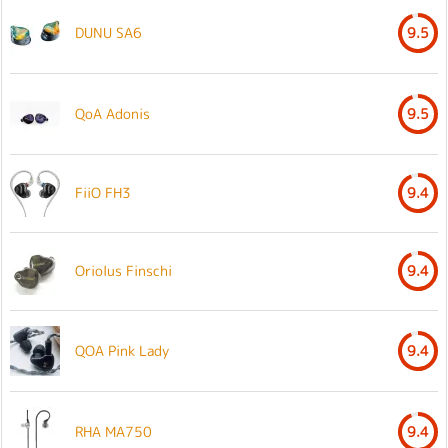
DUNU SA6
9.5
QoA Adonis
9.5
FiiO FH3
9.4
Oriolus Finschi
9.4
QOA Pink Lady
9.4
RHA MA750
9.4