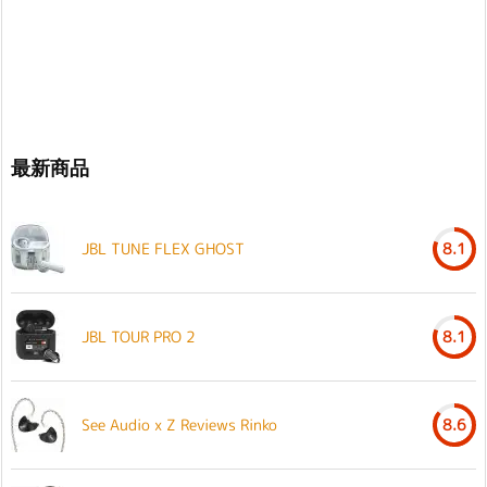
最新商品
JBL TUNE FLEX GHOST
8.1
JBL TOUR PRO 2
8.1
See Audio x Z Reviews Rinko
8.6