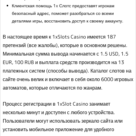
Клиентская помощь 1x Слотс предоставят игрокам
безопасный адрес, поможет разобраться со всеми
деталями игры, восстановить доступ к своему аккаунту.
В настоящее время к 1xSlots Casino имеется 187
претензий (все жалобы), которые в основном решены.
Минимальная сумма вывода начинается с 1.5 USD, 1.5
EUR, 100 RUB и выплата средств производится на 13
платежных систем (способы вывода). Каталог слотов на
сайте очень велик и включает в себя около 6000 игровых
автоматов, которые отличаются по жанрам.
Процесс регистрации в 1xSlot Casino занимает
несколько минут и доступен с любого устройства.
Пользователи могут использовать зеркало сайта или
установить мобильное приложение для удобного