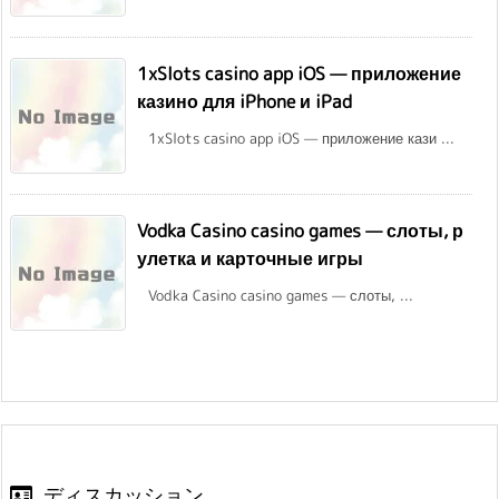
1xSlots casino app iOS — приложение
казино для iPhone и iPad
1xSlots casino app iOS — приложение кази ...
Vodka Casino casino games — слоты, р
улетка и карточные игры
Vodka Casino casino games — слоты, ...
ディスカッション