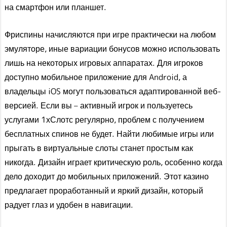
на смартфон или планшет.
Фриспины начисляются при игре практически на любом
эмуляторе, иные вариации бонусов можно использовать
лишь на некоторых игровых аппаратах. Для игроков
доступно мобильное приложение для Android, а
владельцы iOS могут пользоваться адаптированной веб-
версией. Если вы – активный игрок и пользуетесь
услугами 1хСлотс регулярно, проблем с получением
бесплатных спинов не будет. Найти любимые игры или
прыгать в виртуальные слоты станет простым как
никогда. Дизайн играет критическую роль, особенно когда
дело доходит до мобильных приложений. Этот казино
предлагает проработанный и яркий дизайн, который
радует глаз и удобен в навигации.