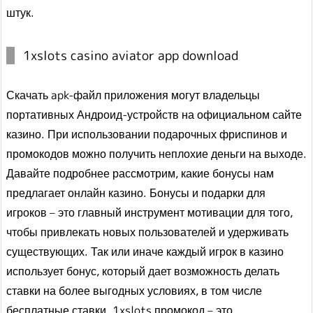
штук.
1xslots casino aviator app download
Скачать apk-файл приложения могут владельцы
портативных Андроид-устройств на официальном сайте
казино. При использовании подарочных фриспинов и
промокодов можно получить неплохие деньги на выходе.
Давайте подробнее рассмотрим, какие бонусы нам
предлагает онлайн казино. Бонусы и подарки для
игроков – это главный инструмент мотивации для того,
чтобы привлекать новых пользователей и удерживать
существующих. Так или иначе каждый игрок в казино
использует бонус, который дает возможность делать
ставки на более выгодных условиях, в том числе
бесплатные ставки. 1xslots промокод – это