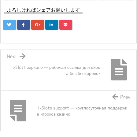
よろしければシェアお願いします
Next
1xSlots зеркало — рабочая ссылка для вход
а без блокировок
Prev
1xSlots support — круглосуточная поддержк
а игроков казино