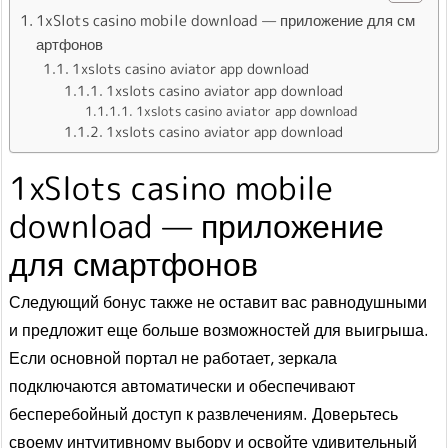
1xSlots casino mobile download — приложение для см
артфонов
1xslots casino aviator app download
1xslots casino aviator app download
1xslots casino aviator app download
1xslots casino aviator app download
1xSlots casino mobile
download — приложение
для смартфонов
Следующий бонус также не оставит вас равнодушными
и предложит еще больше возможностей для выигрыша.
Если основной портал не работает, зеркала
подключаются автоматически и обеспечивают
бесперебойный доступ к развлечениям. Доверьтесь
своему интуитивному выбору и освойте удивительный