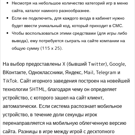
Несмотря на небольшое количество категорий игр в меню
сайта, каталог намного разнообразнее.
Если ее подключить, для каждого входа в кабинет нужно
будет ввести уникальный код, который приходит в СМС.
Чтобы воспользоваться этими средствами (для игры либо
вывода), ему потребуется сыграть на сайте компании на
общую сумму (115 х 25).
На выбор предоставлены X (бывший Twitter), Google,
ВКонтакте, Одноклассники, Яндекс, Mail, Telegram и
TikTok. Сайт игорного заведения построен на новейшей
технологии 5HTML, благодаря чему он определяет
устройство, с которого зашел на сайт клиент,
автоматически. Если система распознает мобильное
устройство, в течение доли секунды игрок
перенаправляется на мобильную облегченную версию
сайта. Разницы в игре между игрой с десктопного