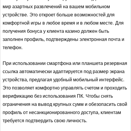
мир азартных развлечений на вашем мобильном
устройстве. Это откроет больше возможностей для
комфортной игры в любое время и в любом месте. Для
получения бонуса у клиента казино должен быть
заполнен профиль, подтверждены электронная почта и
телефон.
При использовании смартфона или планшета резервная
ссылка автоматически адаптируется под размер экрана
устройства, предлагая удобный мобильный интерфейс.
Это позволяет комфортно управлять счетом и проходить
верификацию без использования ПК. Чтобы снять
ограничения на вывод крупных сумм и обезопасить свой
профиль от несанкционированного доступа, клиентам
требуется подтвердить свою личность.