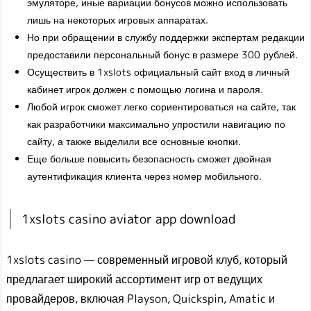
эмуляторе, иные вариации бонусов можно использовать
лишь на некоторых игровых аппаратах.
Но при обращении в службу поддержки экспертам редакции
предоставили персональный бонус в размере 300 рублей.
Осуществить в 1xslots официальный сайт вход в личный
кабинет игрок должен с помощью логина и пароля.
Любой игрок сможет легко сориентироваться на сайте, так
как разработчики максимально упростили навигацию по
сайту, а также выделили все основные кнопки.
Еще больше повысить безопасность сможет двойная
аутентификация клиента через номер мобильного.
1xslots casino aviator app download
1xslots casino — современный игровой клуб, который
предлагает широкий ассортимент игр от ведущих
провайдеров, включая Playson, Quickspin, Amatic и