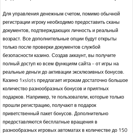
Для управления денежным счетом, помимо обычной
регистрации игроку необходимо предоставить сканы
документов, подтверждающих личность и реальный
возраст. Все дополнительные опции будут открыты
только после проверки документов службой
безопасности казино. Создав аккаунт, вы получите
полный доступ ко всем функциям сайта – от игры на
реальные деньги до активации эксклюзивных бонусов.
Казино 1xslots предлагает игрокам достаточно большое
количество разнообразных бонусов и приятных
подарков. Например, те пользователи, которые только
прошли регистрацию, получают в подарок
приветственный пакет бонусов. Дополнительно
предоставляются бесплатные вращения в
разнообразных игровых автоматах в количестве до 150