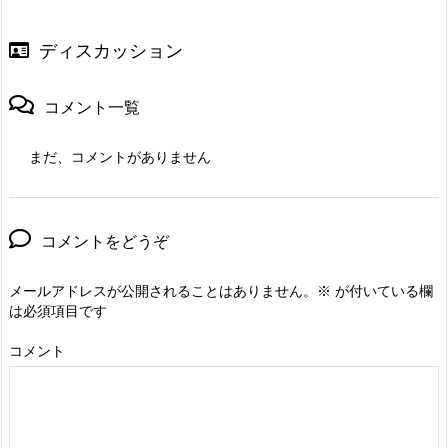
ディスカッション
コメント一覧
まだ、コメントがありません
コメントをどうぞ
メールアドレスが公開されることはありません。
※
が付いている欄
は必須項目です
コメント