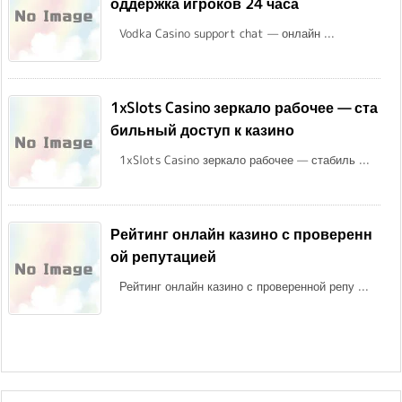
оддержка игроков 24 часа
Vodka Casino support chat — онлайн ...
1xSlots Casino зеркало рабочее — ста
бильный доступ к казино
1xSlots Casino зеркало рабочее — стабиль ...
Рейтинг онлайн казино с проверенн
ой репутацией
Рейтинг онлайн казино с проверенной репу ...