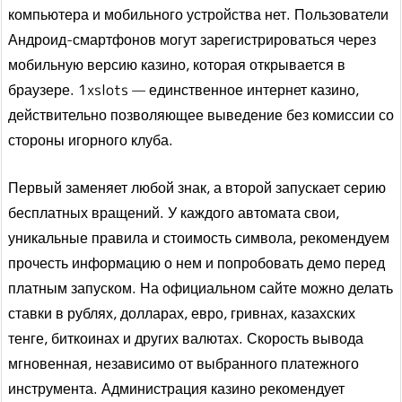
компьютера и мобильного устройства нет. Пользователи
Андроид-смартфонов могут зарегистрироваться через
мобильную версию казино, которая открывается в
браузере. 1xslots — единственное интернет казино,
действительно позволяющее выведение без комиссии со
стороны игорного клуба.
Первый заменяет любой знак, а второй запускает серию
бесплатных вращений. У каждого автомата свои,
уникальные правила и стоимость символа, рекомендуем
прочесть информацию о нем и попробовать демо перед
платным запуском. На официальном сайте можно делать
ставки в рублях, долларах, евро, гривнах, казахских
тенге, биткоинах и других валютах. Скорость вывода
мгновенная, независимо от выбранного платежного
инструмента. Администрация казино рекомендует