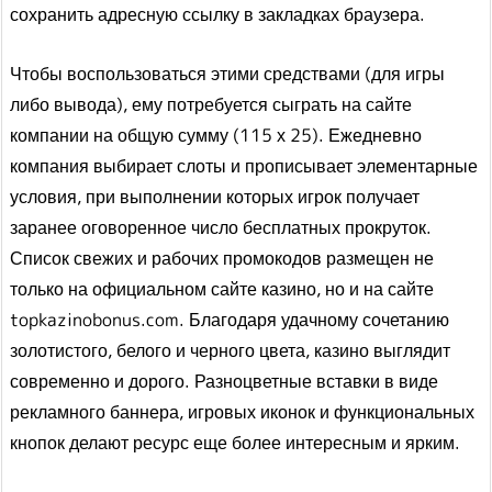
сохранить адресную ссылку в закладках браузера.
Чтобы воспользоваться этими средствами (для игры
либо вывода), ему потребуется сыграть на сайте
компании на общую сумму (115 х 25). Ежедневно
компания выбирает слоты и прописывает элементарные
условия, при выполнении которых игрок получает
заранее оговоренное число бесплатных прокруток.
Список свежих и рабочих промокодов размещен не
только на официальном сайте казино, но и на сайте
topkazinobonus.com. Благодаря удачному сочетанию
золотистого, белого и черного цвета, казино выглядит
современно и дорого. Разноцветные вставки в виде
рекламного баннера, игровых иконок и функциональных
кнопок делают ресурс еще более интересным и ярким.