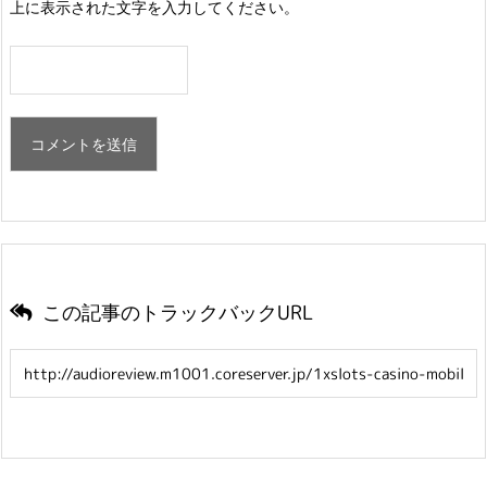
上に表示された文字を入力してください。
この記事のトラックバックURL