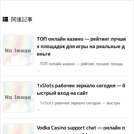
関連記事
ТОП онлайн казино — рейтинг лучши
х площадок для игры на реальные д
еньги
ТОП онлайн казино — рейтинг лучших площа
...
1xSlots рабочее зеркало сегодня — б
ыстрый вход на сайт
1xSlots рабочее зеркало сегодня — быстры
...
Vodka Casino support chat — онлайн п