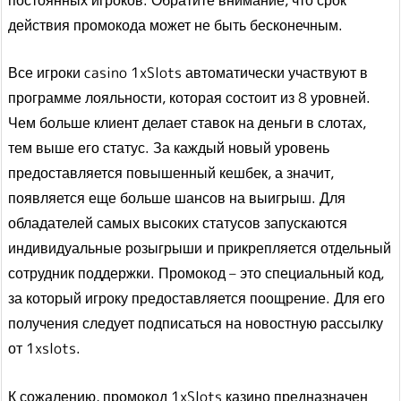
действия промокода может не быть бесконечным.
Все игроки casino 1xSlots автоматически участвуют в
программе лояльности, которая состоит из 8 уровней.
Чем больше клиент делает ставок на деньги в слотах,
тем выше его статус. За каждый новый уровень
предоставляется повышенный кешбек, а значит,
появляется еще больше шансов на выигрыш. Для
обладателей самых высоких статусов запускаются
индивидуальные розыгрыши и прикрепляется отдельный
сотрудник поддержки. Промокод – это специальный код,
за который игроку предоставляется поощрение. Для его
получения следует подписаться на новостную рассылку
от 1xslots.
К сожалению, промокод 1xSlots казино предназначен