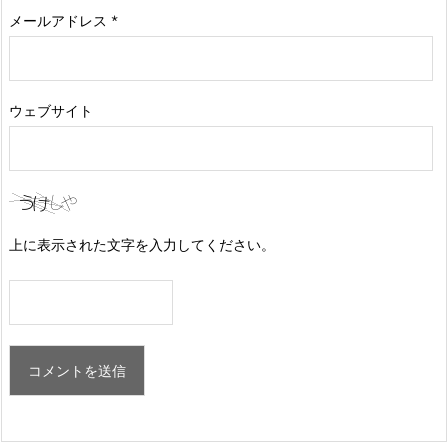
メールアドレス
*
ウェブサイト
上に表示された文字を入力してください。