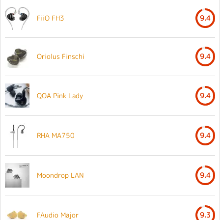
FiiO FH3
9.4
Oriolus Finschi
9.4
QOA Pink Lady
9.4
RHA MA750
9.4
Moondrop LAN
9.4
FAudio Major
9.3