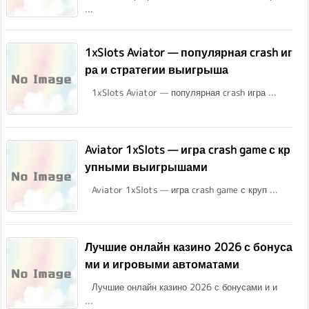
...
1xSlots Aviator — популярная crash иг
ра и стратегии выигрыша
1xSlots Aviator — популярная crash игра ...
Aviator 1xSlots — игра crash game с кр
упными выигрышами
Aviator 1xSlots — игра crash game с круп ...
Лучшие онлайн казино 2026 с бонуса
ми и игровыми автоматами
Лучшие онлайн казино 2026 с бонусами и и
...