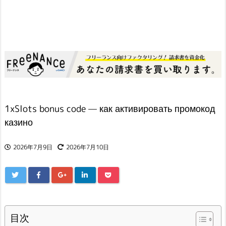
1xSlots bonus code — как активировать промокод
казино
2026年7月9日
2026年7月10日
目次