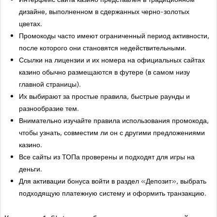
дизайне, выполненном в сдержанных черно-золотых
цветах.
Промокоды часто имеют ограниченный период активности,
после которого они становятся недействительными.
Ссылки на лицензии и их номера на официальных сайтах
казино обычно размещаются в футере (в самом низу
главной страницы).
Их выбирают за простые правила, быстрые раунды и
разнообразие тем.
Внимательно изучайте правила использования промокода,
чтобы узнать, совместим ли он с другими предложениями
казино.
Все сайты из ТОПа проверены и подходят для игры на
деньги.
Для активации бонуса войти в раздел «Депозит», выбрать
подходящую платежную систему и оформить транзакцию.