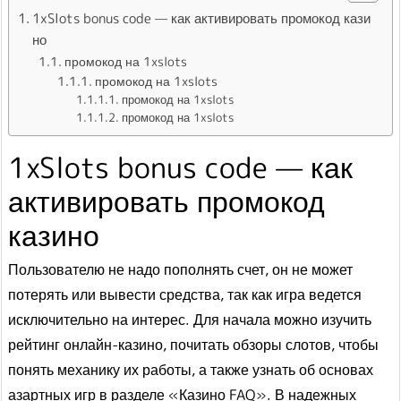
1xSlots bonus code — как активировать промокод кази
но
промокод на 1xslots
промокод на 1xslots
промокод на 1xslots
промокод на 1xslots
1xSlots bonus code — как
активировать промокод
казино
Пользователю не надо пополнять счет, он не может
потерять или вывести средства, так как игра ведется
исключительно на интерес. Для начала можно изучить
рейтинг онлайн-казино, почитать обзоры слотов, чтобы
понять механику их работы, а также узнать об основах
азартных игр в разделе «Казино FAQ». В надежных