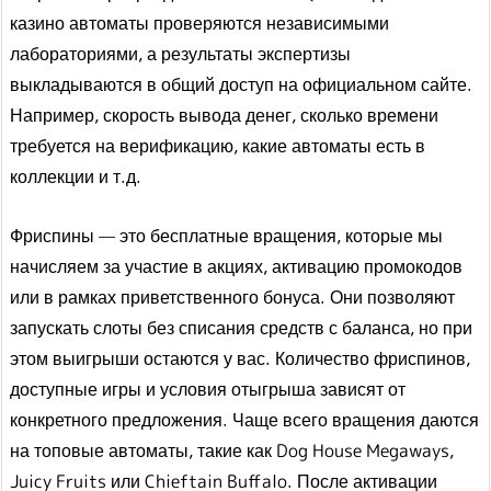
казино автоматы проверяются независимыми
лабораториями, а результаты экспертизы
выкладываются в общий доступ на официальном сайте.
Например, скорость вывода денег, сколько времени
требуется на верификацию, какие автоматы есть в
коллекции и т.д.
Фриспины — это бесплатные вращения, которые мы
начисляем за участие в акциях, активацию промокодов
или в рамках приветственного бонуса. Они позволяют
запускать слоты без списания средств с баланса, но при
этом выигрыши остаются у вас. Количество фриспинов,
доступные игры и условия отыгрыша зависят от
конкретного предложения. Чаще всего вращения даются
на топовые автоматы, такие как Dog House Megaways,
Juicy Fruits или Chieftain Buffalo. После активации