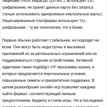
лицензию (MGA, Кюрасао, ЦУПИС), использует SSL-
шифрование, не хранит данные карты без запроса
(лучше использовать одноразовые виртуальные карты).
Лицензированные платформы используют SSL-
шифрование – ту же технологию, что и банки.
Первые обычно работают стабильнее, но подходят не
всем. Они могут быть недоступны в магазинах
приложений из-за региональных ограничений или не
поддерживаться старыми устройствами. Активной
аудитории также подойдут VIP программы казино, в
которых предлагаются персональные условия,
повышенные лимиты и приоритетная поддержка. В
целом разнообразие онлайн-игр позволяет каждому
найти формат, соответствующий личным
предпочтениям, бюджету и стилю игры. Не в последнюю
очередь мы рассматриваем заведения с точки зрения