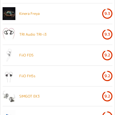
Kinera Freya
9.3
TRI Audio TRI-i3
9.3
FiiO FD5
9.2
FiiO FH5s
9.2
SIMGOT EK3
9.2