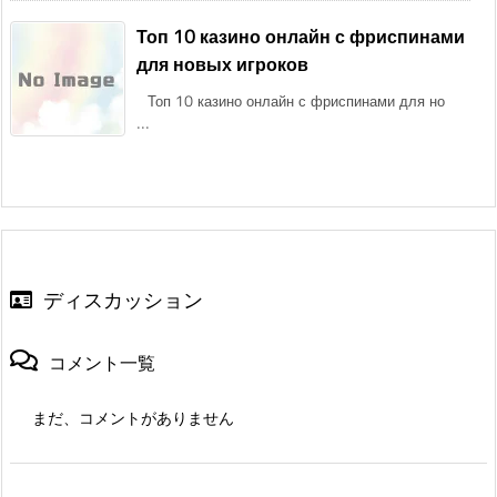
Топ 10 казино онлайн с фриспинами
для новых игроков
Топ 10 казино онлайн с фриспинами для но
...
ディスカッション
コメント一覧
まだ、コメントがありません