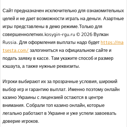
Сайт предназначен исключительно для ознакомительных
целей и не дает возможности играть на деньги. Азартные
игры представлены в демо режиме.Только для
совершеннолетних.kosygin-rgu.ru © 2026 Вулкан
Russia. Для оформления выплаты надо будет
https://ma
tsesta.com/
залогиниться на официальном сайте и
подать заявку в кассе. Там укажите способ и размер
кэшаута, а также нужные реквизиты.
Игроки выбирают их за прозрачные условия, широкий
выбор игр и гарантию выплат. Именно поэтому онлайн
казино Украины с лицензией остаются в центре
внимания. Собрали топ казино онлайн, которые
легально работают в Украине и уже успели завоевать
доверие игроков.