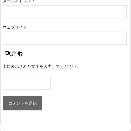
メールアドレス
*
ウェブサイト
上に表示された文字を入力してください。