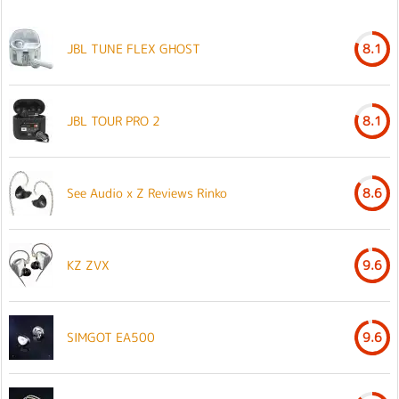
JBL TUNE FLEX GHOST
8.1
JBL TOUR PRO 2
8.1
See Audio x Z Reviews Rinko
8.6
KZ ZVX
9.6
SIMGOT EA500
9.6