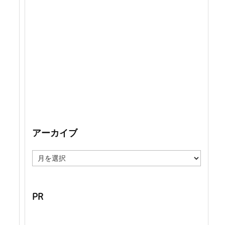
アーカイブ
ア
ー
カ
イ
ブ
PR