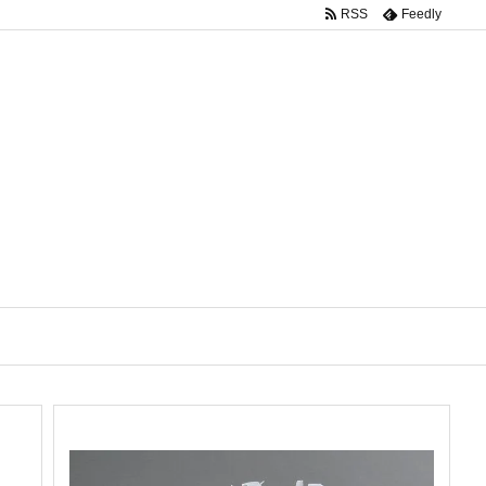
RSS
Feedly