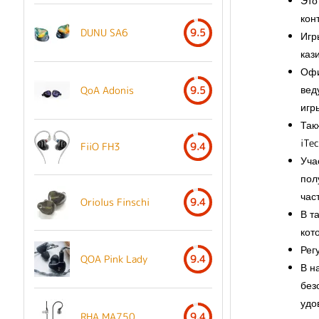
Это
кон
DUNU SA6
9.5
Игр
каз
Офи
вед
QoA Adonis
9.5
игр
Так
iTe
FiiO FH3
9.4
Уча
пол
час
Oriolus Finschi
9.4
В т
кот
Рег
QOA Pink Lady
9.4
В н
без
удо
RHA MA750
9.4