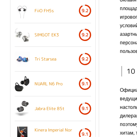
площад
FiiO FH5s
9.2
игрово
услови
азартн
SIMGOT EK3
9.2
персон
пользов
Tri Starsea
9.2
10
NUARL N6 Pro
9.1
Официа
ведущи
настол
Jabra Elite 85t
9.1
дилера
поэтом
Kinera Imperial Nor
хитам, 
9.1