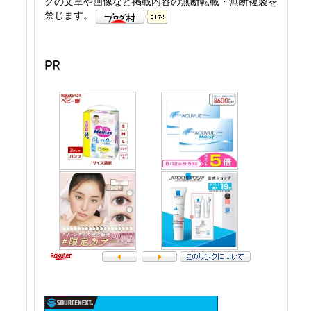
グの文章や画像など掲載内容の無断転載・無断複製を
禁じます。
PR