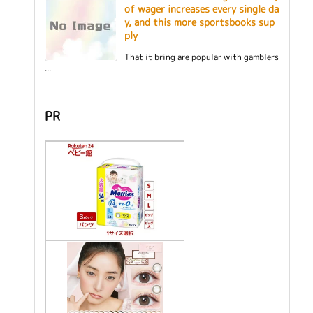
of wager increases every single da
y, and this more sportsbooks sup
ply
That it bring are popular with gamblers
...
PR