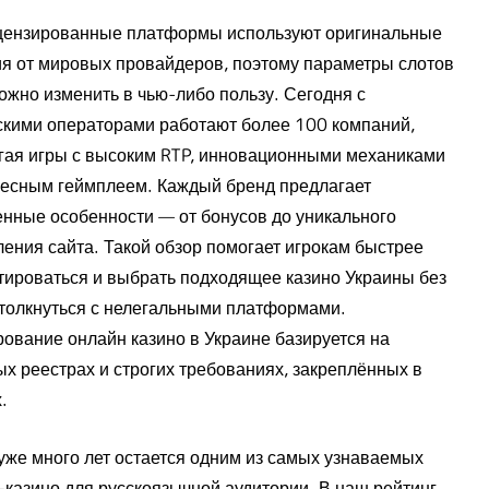
цензированные платформы используют оригинальные
я от мировых провайдеров, поэтому параметры слотов
ожно изменить в чью-либо пользу. Сегодня с
скими операторами работают более 100 компаний,
гая игры с высоким RTP, инновационными механиками
ресным геймплеем. Каждый бренд предлагает
енные особенности — от бонусов до уникального
ения сайта. Такой обзор помогает игрокам быстрее
тироваться и выбрать подходящее казино Украины без
столкнуться с нелегальными платформами.
рование онлайн казино в Украине базируется на
ых реестрах и строгих требованиях, закреплённых в
.
 уже много лет остается одним из самых узнаваемых
-казино для русскоязычной аудитории. В наш рейтинг