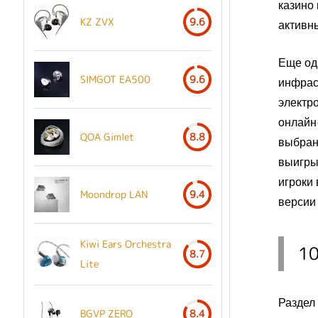
казино
KZ ZVX
9.6
активн
Еще од
SIMGOT EA500
9.6
инфрас
электр
онлайн
QOA Gimlet
8.8
выбран
выигры
игроки
Moondrop LAN
9.4
версии
Kiwi Ears Orchestra
10
8.7
Lite
Раздел
BGVP ZERO
8.4