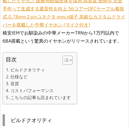
載したイヤホン 医療用樹脂筐体を採用 高音質 密閉型 完全
手作って生成する遮音性を向上 56コアーOFCケーブル着脱
式 0.78mm２pinコネクタ mmcx端子 高級なカスタムドライ
バーを搭載した中華イヤホン (マイク付き)
格安IEMでお馴染みの中華メーカーTRNから1万円以内で
6BA搭載という驚異のイヤホンがリリースされています。
目次
ビルドクオリティ
仕様など
音質
コストパフォーマンス
こちらの記事も読まれています
ビルドクオリティ