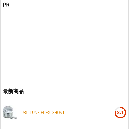
PR
最新商品
JBL TUNE FLEX GHOST
8.1