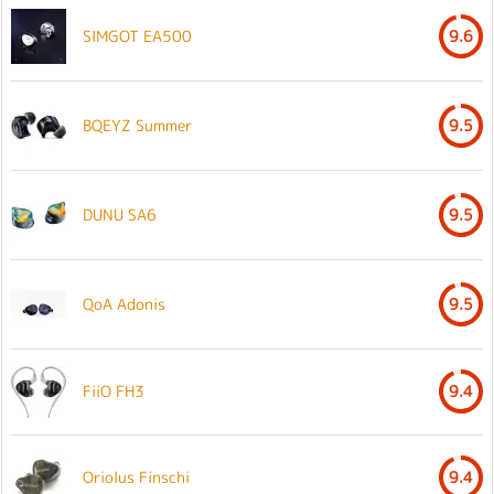
SIMGOT EA500
9.6
BQEYZ Summer
9.5
DUNU SA6
9.5
QoA Adonis
9.5
FiiO FH3
9.4
Oriolus Finschi
9.4