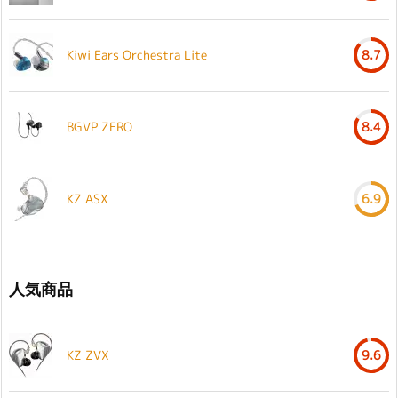
Kiwi Ears Orchestra Lite
8.7
BGVP ZERO
8.4
KZ ASX
6.9
人気商品
KZ ZVX
9.6