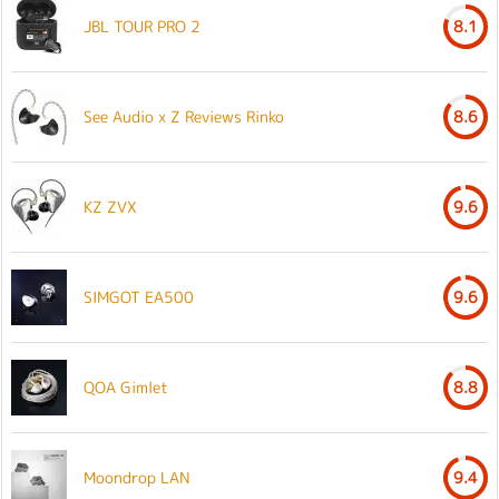
JBL TOUR PRO 2
8.1
See Audio x Z Reviews Rinko
8.6
KZ ZVX
9.6
SIMGOT EA500
9.6
QOA Gimlet
8.8
Moondrop LAN
9.4