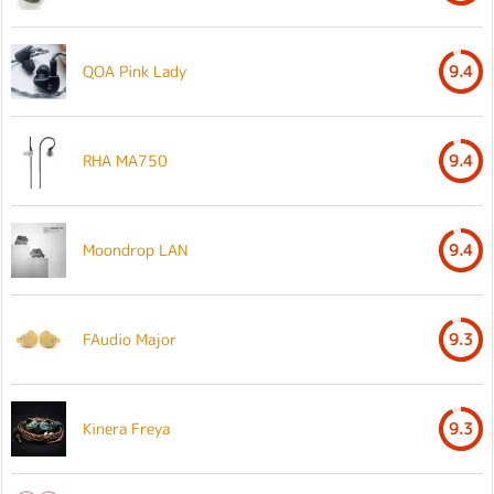
QOA Pink Lady
9.4
RHA MA750
9.4
Moondrop LAN
9.4
FAudio Major
9.3
Kinera Freya
9.3