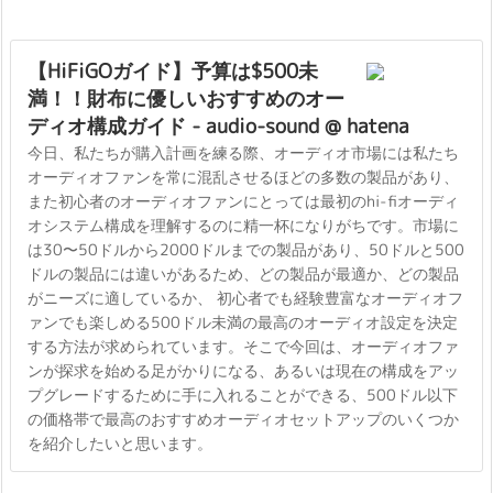
【HiFiGOガイド】予算は$500未
満！！財布に優しいおすすめのオー
ディオ構成ガイド - audio-sound @ hatena
今日、私たちが購入計画を練る際、オーディオ市場には私たち
オーディオファンを常に混乱させるほどの多数の製品があり、
また初心者のオーディオファンにとっては最初のhi-fiオーディ
オシステム構成を理解するのに精一杯になりがちです。市場に
は30〜50ドルから2000ドルまでの製品があり、50ドルと500
ドルの製品には違いがあるため、どの製品が最適か、どの製品
がニーズに適しているか、 初心者でも経験豊富なオーディオフ
ァンでも楽しめる500ドル未満の最高のオーディオ設定を決定
する方法が求められています。そこで今回は、オーディオファ
ンが探求を始める足がかりになる、あるいは現在の構成をアッ
プグレードするために手に入れることができる、500ドル以下
の価格帯で最高のおすすめオーディオセットアップのいくつか
を紹介したいと思います。