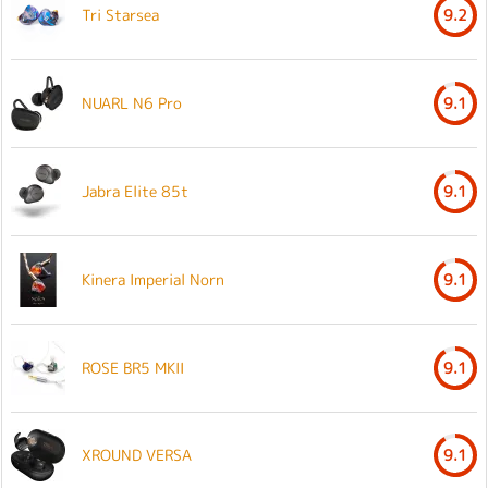
Tri Starsea
9.2
NUARL N6 Pro
9.1
Jabra Elite 85t
9.1
Kinera Imperial Norn
9.1
ROSE BR5 MKII
9.1
XROUND VERSA
9.1