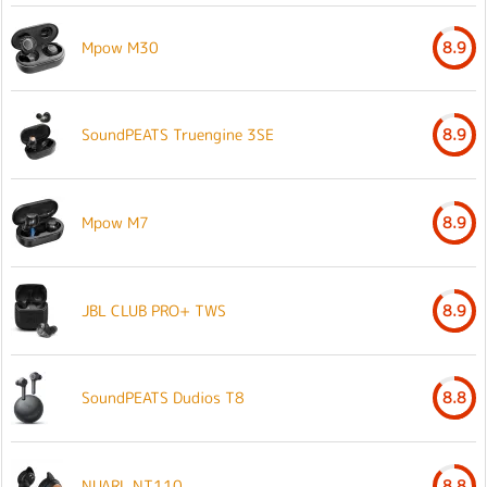
Mpow M30
8.9
SoundPEATS Truengine 3SE
8.9
Mpow M7
8.9
JBL CLUB PRO+ TWS
8.9
SoundPEATS Dudios T8
8.8
NUARL NT110
8.8