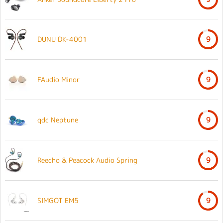
DUNU DK-4001
9
FAudio Minor
9
qdc Neptune
9
Reecho & Peacock Audio Spring
9
SIMGOT EM5
9