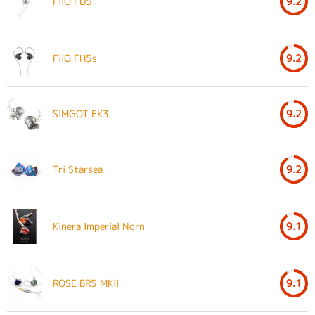
FiiO FD5
9.2
FiiO FH5s
9.2
SIMGOT EK3
9.2
Tri Starsea
9.2
Kinera Imperial Norn
9.1
ROSE BR5 MKII
9.1