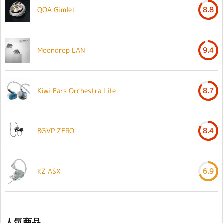
QOA Gimlet
8.8
Moondrop LAN
9.4
Kiwi Ears Orchestra Lite
8.7
BGVP ZERO
8.4
KZ ASX
6.9
人気商品