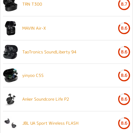
TRN T300
8.7
MAVIN Air-X
8.6
TaoTronics SoundLiberty 94
8.6
yinyoo C5S
8.6
Anker Soundcore Life P2
8.6
JBL UA Sport Wireless FLASH
8.6