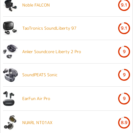
Noble FALCON
9.1
TaoTronics SoundLiberty 97
9.1
Anker Soundcore Liberty 2 Pro
9
SoundPEATS Sonic
9
EarFun Air Pro
9
NUARL NT01AX
8.9