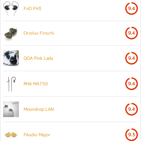
FiiO FH3
9.4
Oriolus Finschi
9.4
QOA Pink Lady
9.4
RHA MA750
9.4
Moondrop LAN
9.4
FAudio Major
9.3