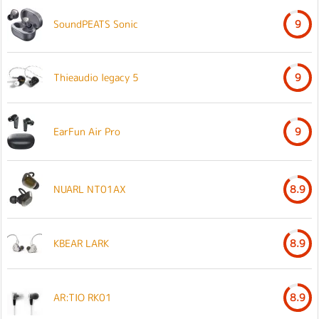
SoundPEATS Sonic
9
Thieaudio legacy 5
9
EarFun Air Pro
9
NUARL NT01AX
8.9
KBEAR LARK
8.9
AR:TIO RK01
8.9