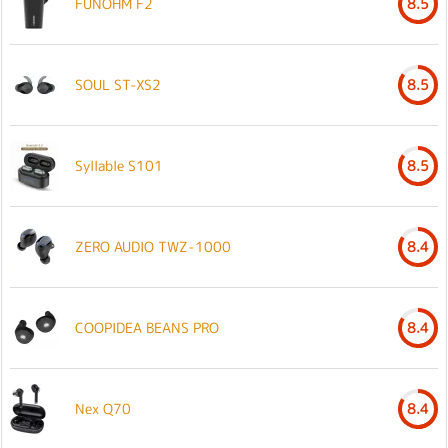
FUNOHM F2
8.5
SOUL ST-XS2
8.5
Syllable S101
8.5
ZERO AUDIO TWZ-1000
8.4
COOPIDEA BEANS PRO
8.4
Nex Q70
8.4