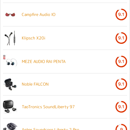
Campfire Audio IO
9.1
Klipsch X20i
9.1
MEZE AUDIO RAI PENTA
9.1
Noble FALCON
9.1
TaoTronics SoundLiberty 97
9.1
Anker Soundcore Liberty 2 Pro
9