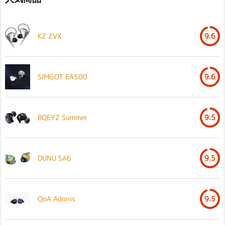
KZ ZVX
9.6
SIMGOT EA500
9.6
BQEYZ Summer
9.5
DUNU SA6
9.5
QoA Adonis
9.5