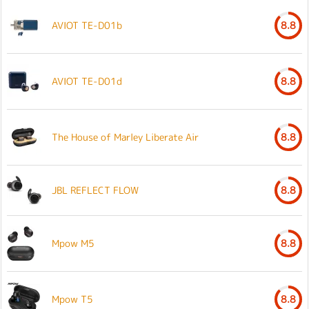
AVIOT TE-D01b
8.8
AVIOT TE-D01d
8.8
The House of Marley Liberate Air
8.8
JBL REFLECT FLOW
8.8
Mpow M5
8.8
Mpow T5
8.8