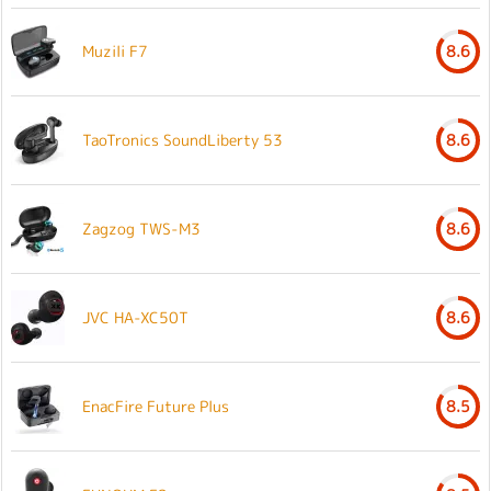
Muzili F7
8.6
TaoTronics SoundLiberty 53
8.6
Zagzog TWS-M3
8.6
JVC HA-XC50T
8.6
EnacFire Future Plus
8.5