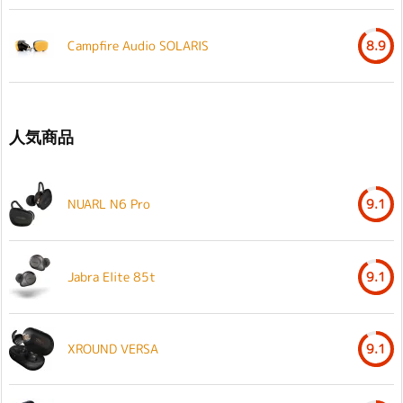
Campfire Audio SOLARIS
8.9
人気商品
NUARL N6 Pro
9.1
Jabra Elite 85t
9.1
XROUND VERSA
9.1