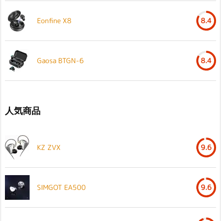
Eonfine X8
8.4
Gaosa BTGN-6
8.4
人気商品
KZ ZVX
9.6
SIMGOT EA500
9.6