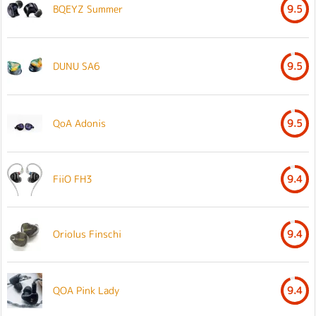
BQEYZ Summer
9.5
DUNU SA6
9.5
QoA Adonis
9.5
FiiO FH3
9.4
Oriolus Finschi
9.4
QOA Pink Lady
9.4