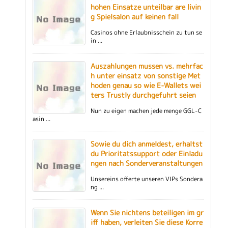
hohen Einsatze unteilbar are livin
g Spielsalon auf keinen fall
Casinos ohne Erlaubnisschein zu tun se
in ...
Auszahlungen mussen vs. mehrfac
h unter einsatz von sonstige Met
hoden genau so wie E-Wallets wei
ters Trustly durchgefuhrt seien
Nun zu eigen machen jede menge GGL-C
asin ...
Sowie du dich anmeldest, erhaltst
du Prioritatssupport oder Einladu
ngen nach Sonderveranstaltungen
Unsereins offerte unseren VIPs Sondera
ng ...
Wenn Sie nichtens beteiligen im gr
iff haben, verleiten Sie diese Korre