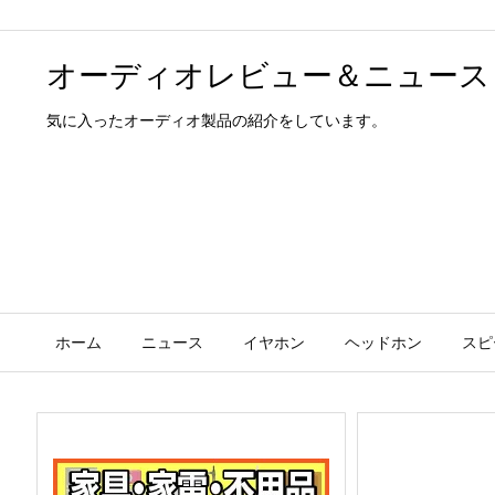
オーディオレビュー＆ニュース
気に入ったオーディオ製品の紹介をしています。
ホーム
ニュース
イヤホン
ヘッドホン
スピ