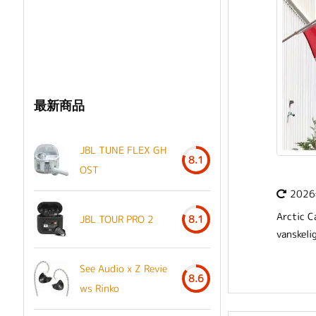
最新商品
JBL TUNE FLEX GH
8.1
OST
202
Arctic C
JBL TOUR PRO 2
8.1
vanskelig
See Audio x Z Revie
8.6
ws Rinko