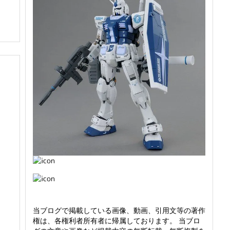
当ブログで掲載している画像、動画、引用文等の著作
権は、各権利者所有者に帰属しております。 当ブロ