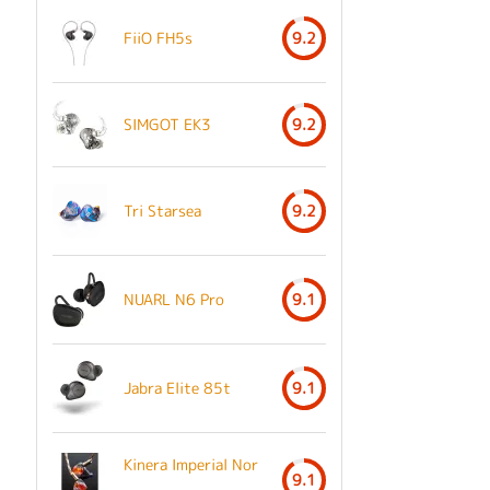
FiiO FH5s
9.2
SIMGOT EK3
9.2
Tri Starsea
9.2
NUARL N6 Pro
9.1
Jabra Elite 85t
9.1
Kinera Imperial Nor
9.1