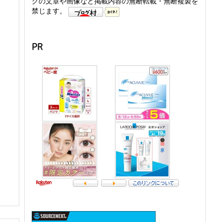
グの文章や画像など掲載内容の無断転載・無断複製を
禁じます。
PR