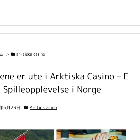
ム
>
arktiska casino
lene er ute i Arktiska Casino – E
 Spilleopplevelse i Norge
6年6月23日
Arctic Casino