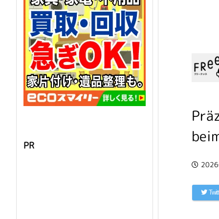
Präz
beim
PR
202
Twit