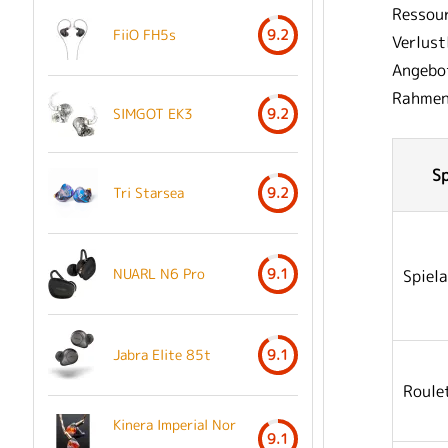
Ressour
FiiO FH5s
9.2
Verlust
Angebot
Rahmen 
SIMGOT EK3
9.2
Sp
Tri Starsea
9.2
NUARL N6 Pro
9.1
Spiel
Jabra Elite 85t
9.1
Roule
Kinera Imperial Nor
9.1