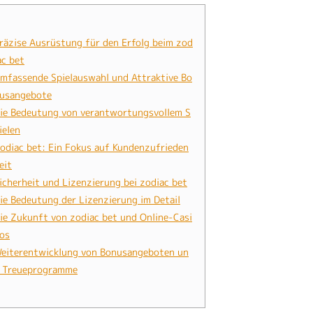
räzise Ausrüstung für den Erfolg beim zod
ac bet
mfassende Spielauswahl und Attraktive Bo
usangebote
ie Bedeutung von verantwortungsvollem S
ielen
odiac bet: Ein Fokus auf Kundenzufrieden
eit
icherheit und Lizenzierung bei zodiac bet
ie Bedeutung der Lizenzierung im Detail
ie Zukunft von zodiac bet und Online-Casi
os
eiterentwicklung von Bonusangeboten un
 Treueprogramme