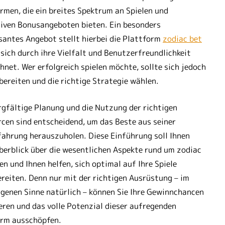
rmen, die ein breites Spektrum an Spielen und
iven Bonusangeboten bieten. Ein besonders
santes Angebot stellt hierbei die Plattform
zodiac bet
e sich durch ihre Vielfalt und Benutzerfreundlichkeit
hnet. Wer erfolgreich spielen möchte, sollte sich jedoch
bereiten und die richtige Strategie wählen.
rgfältige Planung und die Nutzung der richtigen
cen sind entscheidend, um das Beste aus seiner
fahrung herauszuholen. Diese Einführung soll Ihnen
berblick über die wesentlichen Aspekte rund um zodiac
en und Ihnen helfen, sich optimal auf Ihre Spiele
reiten. Denn nur mit der richtigen Ausrüstung – im
genen Sinne natürlich – können Sie Ihre Gewinnchancen
ren und das volle Potenzial dieser aufregenden
orm ausschöpfen.