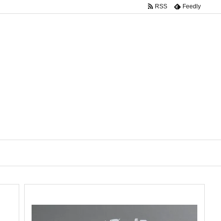
RSS
Feedly