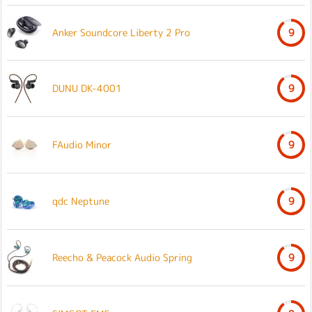
Anker Soundcore Liberty 2 Pro
9
DUNU DK-4001
9
FAudio Minor
9
qdc Neptune
9
Reecho & Peacock Audio Spring
9