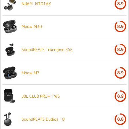
NUARL NT01AX
8.9
Mpow M30
8.9
SoundPEATS Truengine 3SE
8.9
Mpow M7
8.9
JBL CLUB PRO+ TWS
8.9
SoundPEATS Dudios T8
8.8