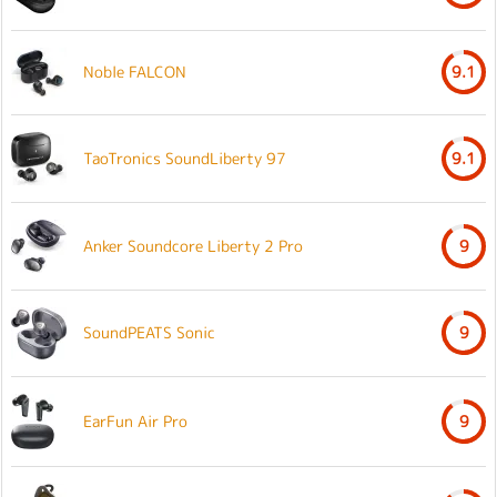
Noble FALCON
9.1
TaoTronics SoundLiberty 97
9.1
Anker Soundcore Liberty 2 Pro
9
SoundPEATS Sonic
9
EarFun Air Pro
9