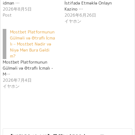
idman …
İstifadə Etməklə Onlayn
2026年8月5日
Kazino …
Post
2026年6月26日
イヤホン
Mostbet Platformunun
Gülməli və Ətraflı İcma
lı – Mostbet Nədir və
Niyə Mən Bura Gəldi
m?
Mostbet Platformunun
Gülməli və Ətraflı İcmalı -
M…
2026年7月4日
イヤホン