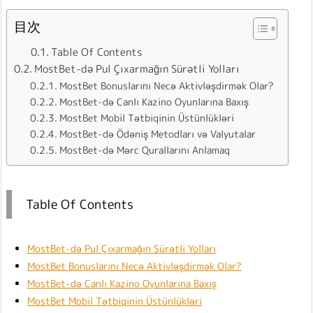
目次
Table Of Contents
MostBet-də Pul Çıxarmağın Sürətli Yolları
MostBet Bonuslarını Necə Aktivləşdirmək Olar?
MostBet-də Canlı Kazino Oyunlarına Baxış
MostBet Mobil Tətbiqinin Üstünlükləri
MostBet-də Ödəniş Metodları və Valyutalar
MostBet-də Mərc Qurallarını Anlamaq
Table Of Contents
MostBet-də Pul Çıxarmağın Sürətli Yolları
MostBet Bonuslarını Necə Aktivləşdirmək Olar?
MostBet-də Canlı Kazino Oyunlarına Baxış
MostBet Mobil Tətbiqinin Üstünlükləri