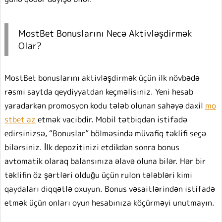
MostBet Bonuslarını Necə Aktivləşdirmək
Olar?
MostBet bonuslarını aktivləşdirmək üçün ilk növbədə
rəsmi saytda qeydiyyatdan keçməlisiniz. Yeni hesab
yaradarkən promosyon kodu tələb olunan sahəyə daxil
mo
stbet az
etmək vacibdir. Mobil tətbiqdən istifadə
edirsinizsə, “Bonuslar” bölməsində müvafiq təklifi seçə
bilərsiniz. İlk depozitinizi etdikdən sonra bonus
avtomatik olaraq balansınıza əlavə oluna bilər. Hər bir
təklifin öz şərtləri olduğu üçün rulon tələbləri kimi
qaydaları diqqətlə oxuyun. Bonus vəsaitlərindən istifadə
etmək üçün onları oyun hesabınıza köçürməyi unutmayın.