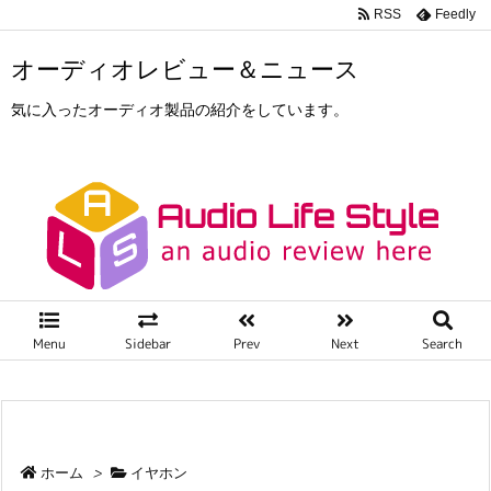
RSS
Feedly
オーディオレビュー＆ニュース
気に入ったオーディオ製品の紹介をしています。
Menu
Sidebar
Prev
Next
Search
ホーム
>
イヤホン