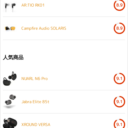
AR:TIO RK01
8.9
Campfire Audio SOLARIS
8.9
人気商品
NUARL N6 Pro
9.1
Jabra Elite 85t
9.1
XROUND VERSA
9.1