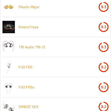
FAudio Major
9.3
Kinera Freya
9.3
TRI Audio TRI-i3
9.3
FiiO FD5
9.2
FiiO FH5s
9.2
SIMGOT EK3
9.2