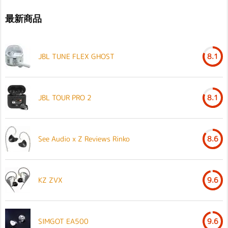
最新商品
JBL TUNE FLEX GHOST
8.1
JBL TOUR PRO 2
8.1
See Audio x Z Reviews Rinko
8.6
KZ ZVX
9.6
SIMGOT EA500
9.6