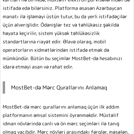
istifadə edə bilərsiniz. Platforma əsasən Azərbaycan
manatı ilə işləməyi üstün tutur, bu da yerli istifadəçilər
üçün əlverişlidir. Ödənişlər tez və təhlükəsiz şəkildə
həyata keçirilir, sistem yüksək təhlükəsizlik
standartlarına riayət edir. Əlavə olaraq, mobil
operatorların xidmətlərindən istifadə etmək də
mümkündür. Bütün bu seçimlər MostBet-də hesabınızı
idarə etməyi asan və rahat edir.
MostBet-də Mərc Qurallarını Anlamaq
MostBet-də mərc qurallarını anlamaq üçün ilk addım
platformanın əmsal sistemini öyrənməkdir. Müxtəlif
idman növlərində canlı və ön mərc seçimləri ilə tanış
olmaq vacibdir. Mərc növləri arasındakı fərqlər, məsələn,