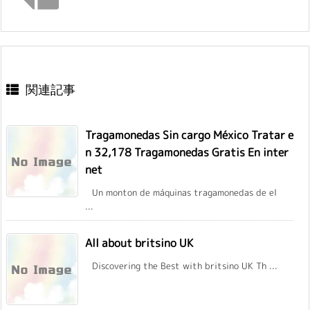
関連記事
Tragamonedas Sin cargo México Tratar e
n 32,178 Tragamonedas Gratis En inter
net
Un monton de máquinas tragamonedas de el
...
All about britsino UK
Discovering the Best with britsino UK Th ...