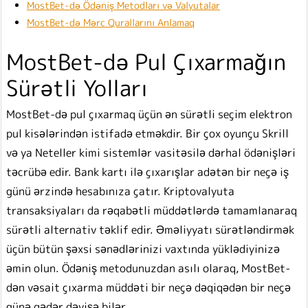
MostBet-də Ödəniş Metodları və Valyutalar
MostBet-də Mərc Qurallarını Anlamaq
MostBet-də Pul Çıxarmağın
Sürətli Yolları
MostBet-də pul çıxarmaq üçün ən sürətli seçim elektron
pul kisələrindən istifadə etməkdir. Bir çox oyunçu Skrill
və ya Neteller kimi sistemlər vasitəsilə dərhal ödənişləri
təcrübə edir. Bank kartı ilə çıxarışlar adətən bir neçə iş
günü ərzində hesabınıza çatır. Kriptovalyuta
transaksiyaları da rəqabətli müddətlərdə tamamlanaraq
sürətli alternativ təklif edir. Əməliyyatı sürətləndirmək
üçün bütün şəxsi sənədlərinizi vaxtında yüklədiyinizə
əmin olun. Ödəniş metodunuzdan asılı olaraq, MostBet-
dən vəsait çıxarma müddəti bir neçə dəqiqədən bir neçə
günə qədər dəyişə bilər.