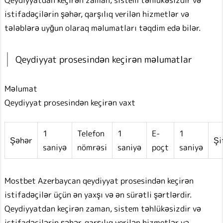
istifadəçilərin şəhər, qarşılıq verilən hizmetlər və
tələblərə uyğun olaraq məlumatları təqdim edə bilər.
Qeydiyyat prosesindən keçirən məlumatlar
Məlumat
Qeydiyyat prosesindən keçirən vaxt
1
Telefon
1
E-
1
Şəhər
Şi
saniyə
nömrəsi
saniyə
poçt
saniyə
Mostbet Azerbaycan qeydiyyat prosesindən keçirən
istifadəçilər üçün ən yaxşı və ən sürətli şərtlərdir.
Qeydiyyatdan keçirən zaman, sistem təhlükəsizdir və
istifadəçilərin şəhər, qarşılıq verilən hizmetlər və