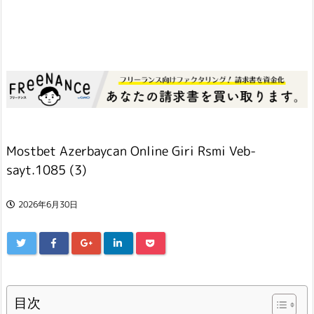
Mostbet Azerbaycan Online Giri Rsmi Veb-
sayt.1085 (3)
2026年6月30日
目次