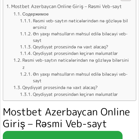
Mostbet Azerbaycan Online Giriş – Rəsmi Veb-sayt
Содержимое
Rəsmi veb-saytın nəticələrindən nə gözləyə bil
ərsiniz
Ən yaxşı məhsulların məhsul edilə biləcəyi veb-
sayt
Qeydiyyat prosesində nə vaxt alacaq?
Qeydiyyat prosesindən keçirən məlumatlar
Rəsmi veb-saytın nəticələrindən nə gözləyə bilərsini
z
Ən yaxşı məhsulların məhsul edilə biləcəyi veb-
sayt
Qeydiyyat prosesində nə vaxt alacaq?
Qeydiyyat prosesindən keçirən məlumatlar
Mostbet Azerbaycan Online
Giriş – Rəsmi Veb-sayt