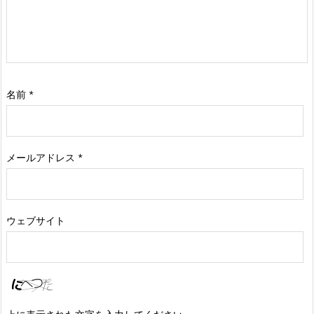
名前
*
メールアドレス
*
ウェブサイト