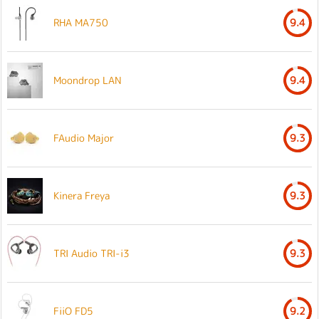
RHA MA750
9.4
Moondrop LAN
9.4
FAudio Major
9.3
Kinera Freya
9.3
TRI Audio TRI-i3
9.3
FiiO FD5
9.2