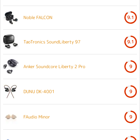
Noble FALCON
9.1
TaoTronics SoundLiberty 97
9.1
Anker Soundcore Liberty 2 Pro
9
DUNU DK-4001
9
FAudio Minor
9