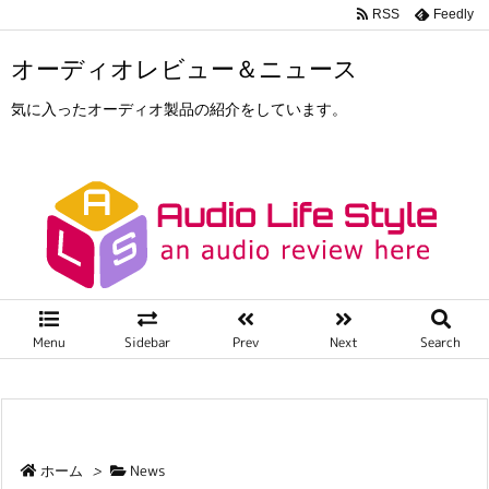
RSS
Feedly
オーディオレビュー＆ニュース
気に入ったオーディオ製品の紹介をしています。
Menu
Sidebar
Prev
Next
Search
ホーム
>
News