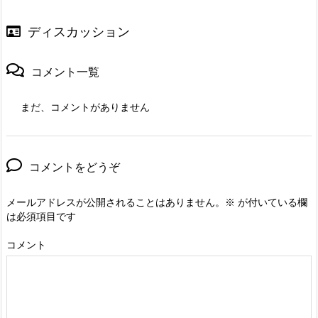
ディスカッション
コメント一覧
まだ、コメントがありません
コメントをどうぞ
メールアドレスが公開されることはありません。
※
が付いている欄
は必須項目です
コメント