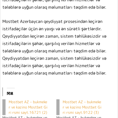
tələblərə uyğun olaraq məlumatları təqdim edə bilər.
Mostbet Azerbaycan qeydiyyat prosesindən keçirən
istifadəçilər üçün ən yaxşı və ən sürətli şərtlərdir.
Qeydiyyatdan keçirən zaman, sistem təhlükəsizdir və
istifadəçilərin şəhər, qarşılıq verilən hizmetlər və
tələblərə uyğun olaraq məlumatları təqdim edə bilər.
Qeydiyyatdan keçirən zaman, sistem təhlükəsizdir və
istifadəçilərin şəhər, qarşılıq verilən hizmetlər və
tələblərə uyğun olaraq məlumatları təqdim edə bilər.
関連
Mostbet AZ – bukmeke
Mostbet AZ – bukmeke
r ve kazino Mostbet Gi
r ve kazino Mostbet Gi
ri rsmi sayt.16721 (2)
ri rsmi sayt.9122 (3)
Mostbet AZ - bukmeker ve
Mostbet AZ - bukmeker ve