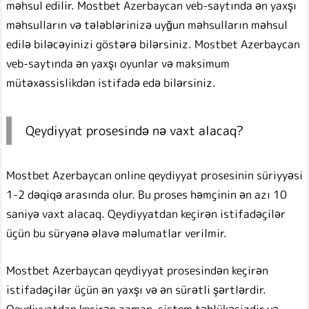
məhsul edilir. Mostbet Azerbaycan veb-saytında ən yaxşı
məhsulların və tələblərinizə uyğun məhsulların məhsul
edilə biləcəyinizi göstərə bilərsiniz. Mostbet Azerbaycan
veb-saytında ən yaxşı oyunlar və maksimum
mütəxəssislikdən istifadə edə bilərsiniz.
Qeydiyyat prosesində nə vaxt alacaq?
Mostbet Azerbaycan online qeydiyyat prosesinin süriyyəsi
1-2 dəqiqə arasında olur. Bu proses həmçinin ən azı 10
saniyə vaxt alacaq. Qeydiyyatdan keçirən istifadəçilər
üçün bu süryənə əlavə məlumatlar verilmir.
Mostbet Azerbaycan qeydiyyat prosesindən keçirən
istifadəçilər üçün ən yaxşı və ən sürətli şərtlərdir.
Qeydiyyatdan keçirən zaman, sistem təhlükəsizdir və