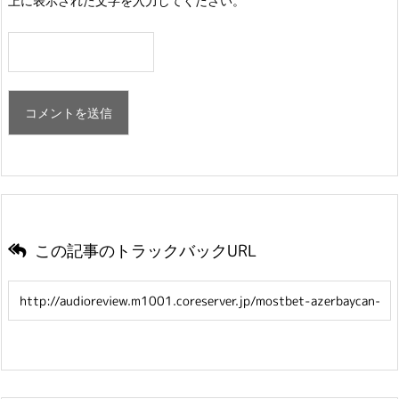
上に表示された文字を入力してください。
この記事のトラックバックURL