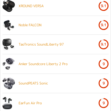
XROUND VERSA
9.1
Noble FALCON
9.1
TaoTronics SoundLiberty 97
9.1
Anker Soundcore Liberty 2 Pro
9
SoundPEATS Sonic
9
EarFun Air Pro
9