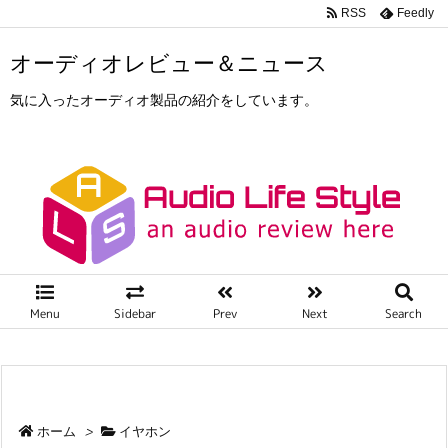
RSS
Feedly
オーディオレビュー＆ニュース
気に入ったオーディオ製品の紹介をしています。
Menu
Sidebar
Prev
Next
Search
ホーム
>
イヤホン