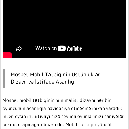
Mosbet Mobil Tətbiqinin Üstünlükləri:
Dizayn və İstifadə Asanlığı
Mosbet mobil tətbiqinin minimalist dizaynı hər bir
oyunçunun asanlıqla naviqasiya etməsinə imkan yaradır.
İnterfeysin intuitivliyi sizə sevimli oyunlarınızı saniyələr
ərzində tapmağa kömək edir. Mobil tətbiqin yüngül