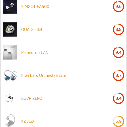
SIMGOT EA500
9.6
QOA Gimlet
8.8
Moondrop LAN
9.4
Kiwi Ears Orchestra Lite
8.7
BGVP ZERO
8.4
KZ ASX
6.9