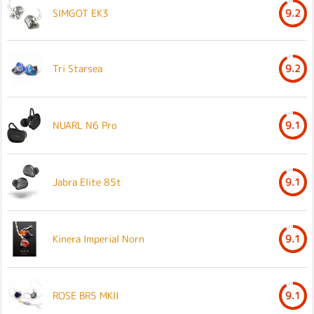
SIMGOT EK3
9.2
Tri Starsea
9.2
NUARL N6 Pro
9.1
Jabra Elite 85t
9.1
Kinera Imperial Norn
9.1
ROSE BR5 MKII
9.1