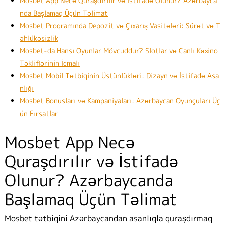
Mosbet App Necə Quraşdırılır və İstifadə Olunur? Azərbayca
nda Başlamaq Üçün Təlimat
Mosbet Proqramında Depozit və Çıxarış Vasitələri: Sürət və T
əhlükəsizlik
Mosbet-da Hansı Oyunlar Mövcuddur? Slotlar və Canlı Kазino
Təkliflərinin İcmalı
Mosbet Mobil Tətbiqinin Üstünlükləri: Dizayn və İstifadə Asa
nlığı
Mosbet Bonusları və Kampaniyaları: Azərbaycan Oyunçuları Üç
ün Fırsatlar
Mosbet App Necə
Quraşdırılır və İstifadə
Olunur? Azərbaycanda
Başlamaq Üçün Təlimat
Mosbet tətbiqini Azərbaycandan asanlıqla quraşdırmaq