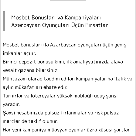
Mosbet Bonusları və Kampaniyaları:
Azərbaycan Oyunçuları Üçün Fırsatlar
Mosbet bonusları ilə Azərbaycan oyunçuları üçün geniş
imkanlar açılır.
Birinci depozit bonusu kimi, ilk əməliyyatınızda əlavə
vəsait qazana bilərsiniz.
Müntəzəm olaraq təqdim edilən kampaniyalar həftəlik və
aylıq mükafatları əhatə edir.
Turnirlər və lotereyalar yüksək məbləğli uduş şansı
yaradır.
Şəxsi hesabınızda pulsuz fırlanmalar və risk pulsuz
mərclər də təklif olunur.
Hər yeni kampaniya müəyyən oyunlar üzrə xüsusi şərtlər