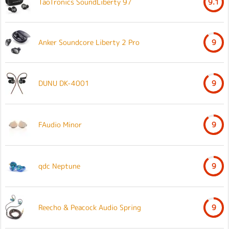
TaoTronics SoundLiberty 97
9.1
Anker Soundcore Liberty 2 Pro
9
DUNU DK-4001
9
FAudio Minor
9
qdc Neptune
9
Reecho & Peacock Audio Spring
9