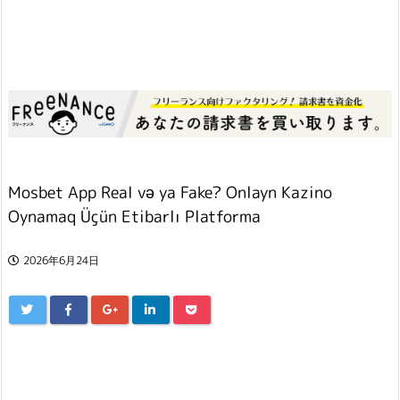
Mosbet App Real və ya Fake? Onlayn Kazino
Oynamaq Üçün Etibarlı Platforma
2026年6月24日