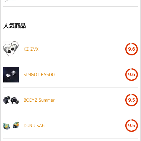
人気商品
KZ ZVX
9.6
SIMGOT EA500
9.6
BQEYZ Summer
9.5
DUNU SA6
9.5