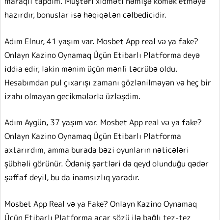
maraqlı tapdım. Müştəri xidməti həmişə kömək etməyə
hazırdır, bonuslar isə həqiqətən cəlbedicidir.
Adım Elnur, 41 yaşım var. Mosbet App real və ya fake?
Onlayn Kazino Oynamaq Üçün Etibarlı Platforma deyə
iddia edir, lakin mənim üçün mənfi təcrübə oldu.
Hesabımdan pul çıxarışı zamanı gözlənilməyən və heç bir
izahı olmayan gecikmələrlə üzləşdim.
Adım Aygün, 37 yaşım var. Mosbet App real və ya fake?
Onlayn Kazino Oynamaq Üçün Etibarlı Platforma
axtarırdım, amma burada bəzi oyunların nəticələri
şübhəli görünür. Ödəniş şərtləri də qeyd olunduğu qədər
şəffaf deyil, bu da inamsızlıq yaradır.
Mosbet App Real və ya Fake? Onlayn Kazino Oynamaq
Üçün Etibarlı Platforma açar sözü ilə bağlı tez-tez