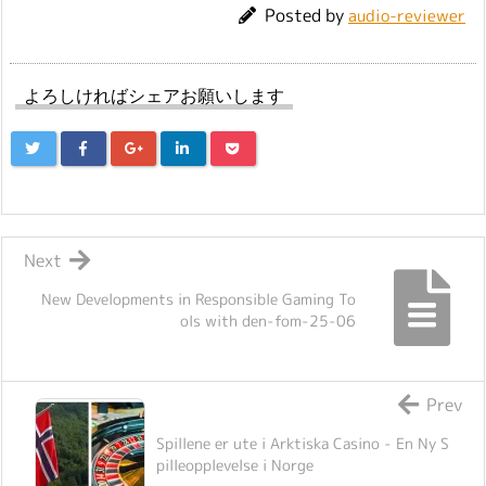
Posted by
audio-reviewer
よろしければシェアお願いします
Next
New Developments in Responsible Gaming To
ols with den-fom-25-06
Prev
Spillene er ute i Arktiska Casino - En Ny S
pilleopplevelse i Norge