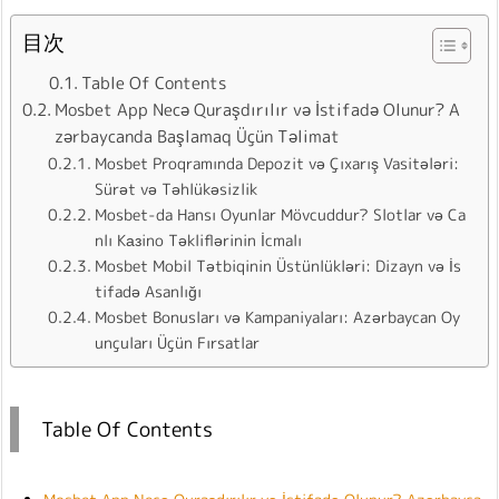
目次
Table Of Contents
Mosbet App Necə Quraşdırılır və İstifadə Olunur? A
zərbaycanda Başlamaq Üçün Təlimat
Mosbet Proqramında Depozit və Çıxarış Vasitələri:
Sürət və Təhlükəsizlik
Mosbet-da Hansı Oyunlar Mövcuddur? Slotlar və Ca
nlı Kазino Təkliflərinin İcmalı
Mosbet Mobil Tətbiqinin Üstünlükləri: Dizayn və İs
tifadə Asanlığı
Mosbet Bonusları və Kampaniyaları: Azərbaycan Oy
unçuları Üçün Fırsatlar
Table Of Contents