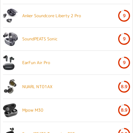
Anker Soundcore Liberty 2 Pro
9
SoundPEATS Sonic
9
EarFun Air Pro
9
NUARL NT01AX
8.9
Mpow M30
8.9