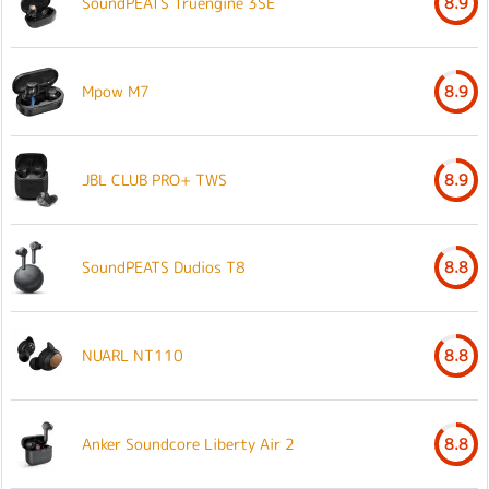
SoundPEATS Truengine 3SE
8.9
Mpow M7
8.9
JBL CLUB PRO+ TWS
8.9
SoundPEATS Dudios T8
8.8
NUARL NT110
8.8
Anker Soundcore Liberty Air 2
8.8