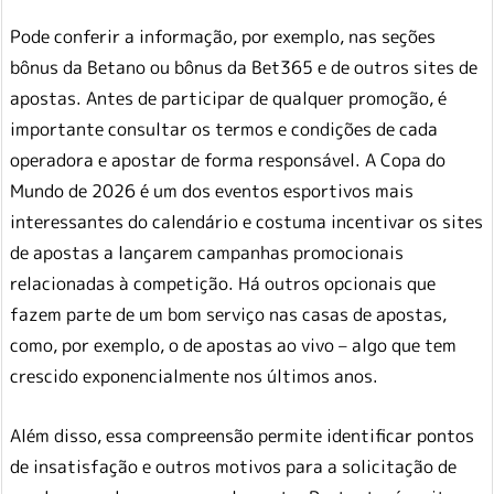
Pode conferir a informação, por exemplo, nas seções
bônus da Betano ou bônus da Bet365 e de outros sites de
apostas. Antes de participar de qualquer promoção, é
importante consultar os termos e condições de cada
operadora e apostar de forma responsável. A Copa do
Mundo de 2026 é um dos eventos esportivos mais
interessantes do calendário e costuma incentivar os sites
de apostas a lançarem campanhas promocionais
relacionadas à competição. Há outros opcionais que
fazem parte de um bom serviço nas casas de apostas,
como, por exemplo, o de apostas ao vivo – algo que tem
crescido exponencialmente nos últimos anos.
Além disso, essa compreensão permite identificar pontos
de insatisfação e outros motivos para a solicitação de