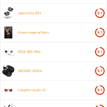
Jabra Elite 85t
9.1
Kinera Imperial Norn
9.1
ROSE BR5 MKII
9.1
XROUND VERSA
9.1
Campfire Audio IO
9.1