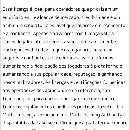
Essa licença é ideal para operadores que priorizam um
equilíbrio entre alcance de mercado, credibilidade e um
ambiente regulatório estável que favorece o crescimento
e a confiança. Apenas operadores com licença válida
podem legalmente oferecer casino online a residentes
portugueses. Isto leva a que os jogadores se sintam
seguros e confiantes ao aceder a estas plataformas,
aumentando a fidelização dos jogadores à plataforma e
aumentando a sua popularidade, reputação, e ganhando
novos utilizadores. As licenças e certificações fornecidas
aos operadores de casino online de referência, são
fundamentais para que o casino garanta que cumpre
todos os regulamentos e melhores práticas do setor. Em
Malta, a licença fornecida pela Malta Gaming Authority é
disponibilizada caso se confirme que a plataforma cumpre