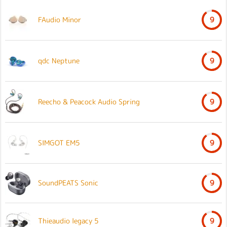
FAudio Minor
9
qdc Neptune
9
Reecho & Peacock Audio Spring
9
SIMGOT EM5
9
SoundPEATS Sonic
9
Thieaudio legacy 5
9