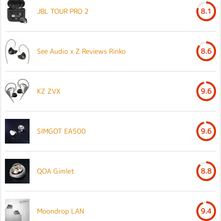
JBL TOUR PRO 2
8.1
See Audio x Z Reviews Rinko
8.6
KZ ZVX
9.6
SIMGOT EA500
9.6
QOA Gimlet
8.8
Moondrop LAN
9.4