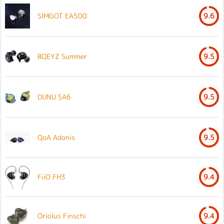
SIMGOT EA500
9.6
BQEYZ Summer
9.5
DUNU SA6
9.5
QoA Adonis
9.5
FiiO FH3
9.4
Oriolus Finschi
9.4