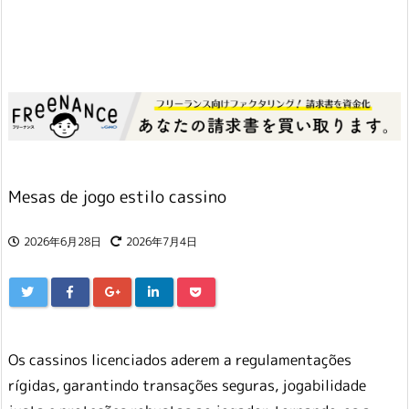
Mesas de jogo estilo cassino
2026年6月28日
2026年7月4日
Os cassinos licenciados aderem a regulamentações
rígidas, garantindo transações seguras, jogabilidade