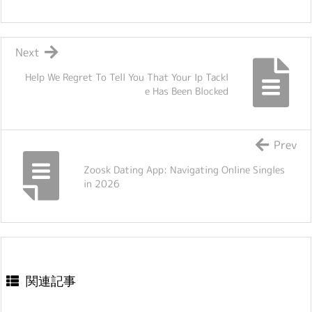
Next
Help We Regret To Tell You That Your Ip Tackl
e Has Been Blocked
Prev
Zoosk Dating App: Navigating Online Singles
in 2026
関連記事