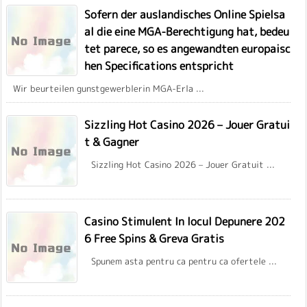
Sofern der auslandisches Online Spielsa
al die eine MGA-Berechtigung hat, bedeu
tet parece, so es angewandten europaisc
hen Specifications entspricht
Wir beurteilen gunstgewerblerin MGA-Erla ...
Sizzling Hot Casino 2026 – Jouer Gratui
t & Gagner
Sizzling Hot Casino 2026 – Jouer Gratuit ...
Casino Stimulent In locul Depunere 202
6 Free Spins & Greva Gratis
Spunem asta pentru ca pentru ca ofertele ...