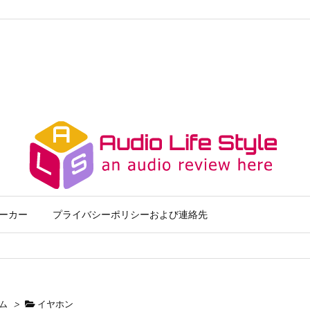
ーカー
プライバシーポリシーおよび連絡先
ム
>
イヤホン