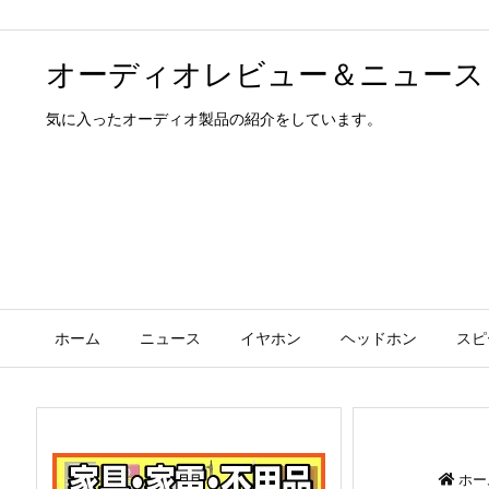
オーディオレビュー＆ニュース
気に入ったオーディオ製品の紹介をしています。
ホーム
ニュース
イヤホン
ヘッドホン
スピ
ホー