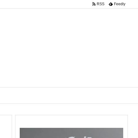
RSS
Feedly