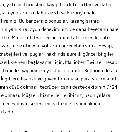
rı, yatırım bonusları, kayıp telafi fırsatları ve daha
yla, oyunlarınızı daha zevkli ve kazançlı hale
ilirsiniz. Bu benzersiz bonuslar, kazançlarınızı
nın yanı sıra, oyun deneyiminizi de daha heyecanlı hale
ektir. Mariobet Twitter hesabını takip ederek, daha
azanç elde etmenin yollarını öğrenebilirsiniz. Hesap,
tratejileri ve ipuçları hakkında sürekli güncel bilgiler
Özellikle yeni başlayanlar için, Mariobet Twitter hesabı
ı bahisler yapmanıza yardımcı olabilir. Kullanıcı dostu
 İngiltere lisanslı ve güvenilir olması, para yatırma alt
rının düşük olması, tecrübeli canlı destek ekibinin 7/24
e olması. Müşteri hizmetleri ekibimiz, uzun yıllara
 deneyimiyle sizlere en iyi hizmeti sunmak için
ktadır.