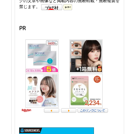
グの文章や画像など掲載内容の無断転載・無断複製を
禁じます。
PR