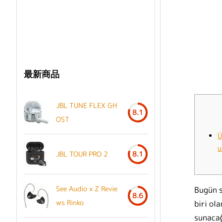
最新商品
JBL TUNE FLEX GH
8.1
OST
Ü
u
JBL TOUR PRO 2
8.1
See Audio x Z Revie
Bugün s
8.6
ws Rinko
biri ol
sunacağ