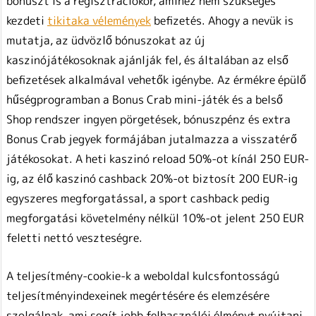
bónuszt is a regisztrációkor, amihez nem szükséges
kezdeti
tikitaka vélemények
befizetés. Ahogy a nevük is
mutatja, az üdvözlő bónuszokat az új
kaszinójátékosoknak ajánlják fel, és általában az első
befizetések alkalmával vehetők igénybe. Az érmékre épülő
hűségprogramban a Bonus Crab mini-játék és a belső
Shop rendszer ingyen pörgetések, bónuszpénz és extra
Bonus Crab jegyek formájában jutalmazza a visszatérő
játékosokat. A heti kaszinó reload 50%-ot kínál 250 EUR-
ig, az élő kaszinó cashback 20%-ot biztosít 200 EUR-ig
egyszeres megforgatással, a sport cashback pedig
megforgatási követelmény nélkül 10%-ot jelent 250 EUR
feletti nettó veszteségre.
A teljesítmény-cookie-k a weboldal kulcsfontosságú
teljesítményindexeinek megértésére és elemzésére
szolgálnak, ami segít jobb felhasználói élményt nyújtani