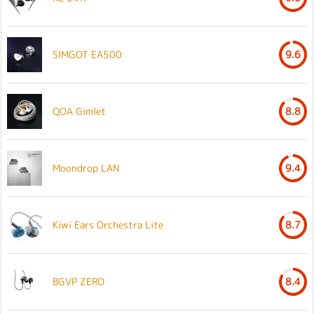
SIMGOT EA500
9.6
QOA Gimlet
8.8
Moondrop LAN
9.4
Kiwi Ears Orchestra Lite
8.7
BGVP ZERO
8.4