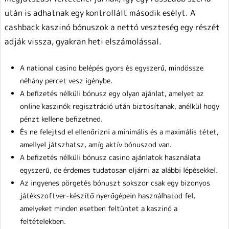
után is adhatnak egy kontrollált második esélyt. A
cashback kaszinó bónuszok a nettó veszteség egy részét
adják vissza, gyakran heti elszámolással.
A national casino belépés gyors és egyszerű, mindössze
néhány percet vesz igénybe.
A befizetés nélküli bónusz egy olyan ajánlat, amelyet az
online kaszinók regisztráció után biztosítanak, anélkül hogy
pénzt kellene befizetned.
És ne felejtsd el ellenőrizni a minimális és a maximális tétet,
amellyel játszhatsz, amíg aktív bónuszod van.
A befizetés nélküli bónusz casino ajánlatok használata
egyszerű, de érdemes tudatosan eljárni az alábbi lépésekkel.
Az ingyenes pörgetés bónuszt sokszor csak egy bizonyos
játékszoftver-készítő nyerőgépein használhatod fel,
amelyeket minden esetben feltüntet a kaszinó a
feltételekben.