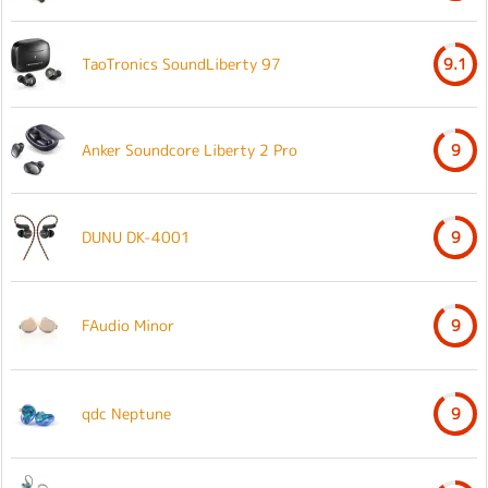
TaoTronics SoundLiberty 97
9.1
Anker Soundcore Liberty 2 Pro
9
DUNU DK-4001
9
FAudio Minor
9
qdc Neptune
9