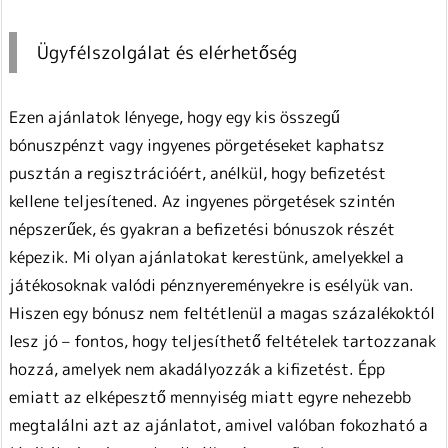
Ügyfélszolgálat és elérhetőség
Ezen ajánlatok lényege, hogy egy kis összegű
bónuszpénzt vagy ingyenes pörgetéseket kaphatsz
pusztán a regisztrációért, anélkül, hogy befizetést
kellene teljesítened. Az ingyenes pörgetések szintén
népszerűek, és gyakran a befizetési bónuszok részét
képezik. Mi olyan ajánlatokat kerestünk, amelyekkel a
játékosoknak valódi pénznyereményekre is esélyük van.
Hiszen egy bónusz nem feltétlenül a magas százalékoktól
lesz jó – fontos, hogy teljesíthető feltételek tartozzanak
hozzá, amelyek nem akadályozzák a kifizetést. Épp
emiatt az elképesztő mennyiség miatt egyre nehezebb
megtalálni azt az ajánlatot, amivel valóban fokozható a