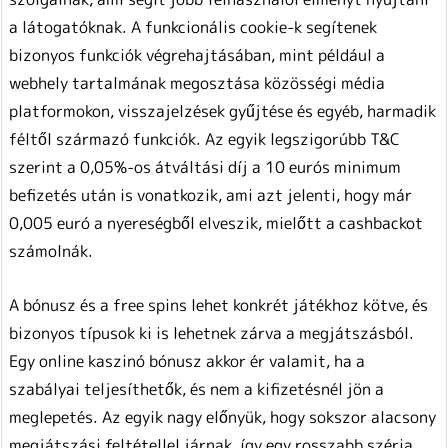
a látogatóknak. A funkcionális cookie-k segítenek
bizonyos funkciók végrehajtásában, mint például a
webhely tartalmának megosztása közösségi média
platformokon, visszajelzések gyűjtése és egyéb, harmadik
féltől származó funkciók. Az egyik legszigorúbb T&C
szerint a 0,05%-os átváltási díj a 10 eurós minimum
befizetés után is vonatkozik, ami azt jelenti, hogy már
0,005 euró a nyereségből elveszik, mielőtt a cashbackot
számolnák.
A bónusz és a free spins lehet konkrét játékhoz kötve, és
bizonyos típusok ki is lehetnek zárva a megjátszásból.
Egy online kaszinó bónusz akkor ér valamit, ha a
szabályai teljesíthetők, és nem a kifizetésnél jön a
meglepetés. Az egyik nagy előnyük, hogy sokszor alacsony
megjátszási feltétellel járnak, így egy rosszabb széria