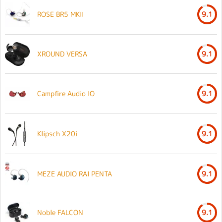
ROSE BR5 MKII
9.1
XROUND VERSA
9.1
Campfire Audio IO
9.1
Klipsch X20i
9.1
MEZE AUDIO RAI PENTA
9.1
Noble FALCON
9.1