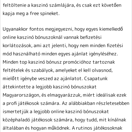
feltöltenie a kaszinó számlájára, és csak ezt követően
kapja meg a free spineket.
Ugyanakkor fontos megjegyezni, hogy egyes kiemelkedő
online kaszinó bónuszoknál vannak befizetési
korlátozások, ami azt jelenti, hogy nem minden fizetési
mód használható minden egyes ajánlat igényléséhez.
Minden top kaszinó bónusz promócióhoz tartoznak
feltételek és szabályok, amelyeket el kell olvasnod,
mielőtt igénybe veszed az ajánlatot. Csapatunk
áttekintette a legjobb kaszinó bónuszokat
Magyarországon, és elmagyarázzuk, miért ideálisak ezek
a profi játékosok számára. Az alábbiakban részletesebben
ismertetjük a legjobb online kaszinó bónuszokat
középhaladó játékosok számára, hogy tudd, mit kínálnak
általában és hogyan működnek. A rutinos játékosoknak