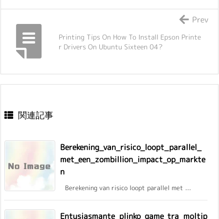
Prev
Printing Tips On How To Install Epson Printe
r Drivers On Ubuntu Sixteen 04?
関連記事
Berekening_van_risico_loopt_parallel_
met_een_zombillion_impact_op_markte
n
Berekening van risico loopt parallel met ...
Entusiasmante_plinko_game_tra_moltip