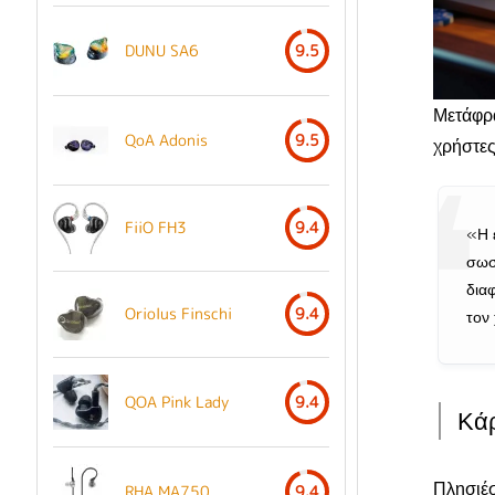
DUNU SA6
9.5
Μετάφρ
QoA Adonis
9.5
χρήστε
FiiO FH3
9.4
«Η 
σωσ
δια
Oriolus Finschi
9.4
τον
QOA Pink Lady
9.4
Κά
Πλησιέσ
RHA MA750
9.4