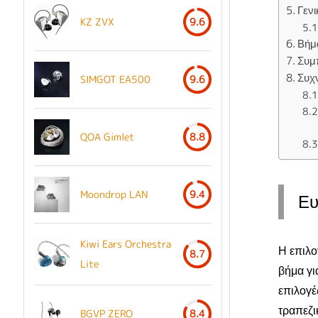
Γεν
KZ ZVX
9.6
Βήμ
Συμ
Συχ
SIMGOT EA500
9.6
QOA Gimlet
8.8
Moondrop LAN
9.4
Ευ
Kiwi Ears Orchestra
Η επιλο
8.7
Lite
βήμα γι
επιλογέ
τραπεζι
BGVP ZERO
8.4