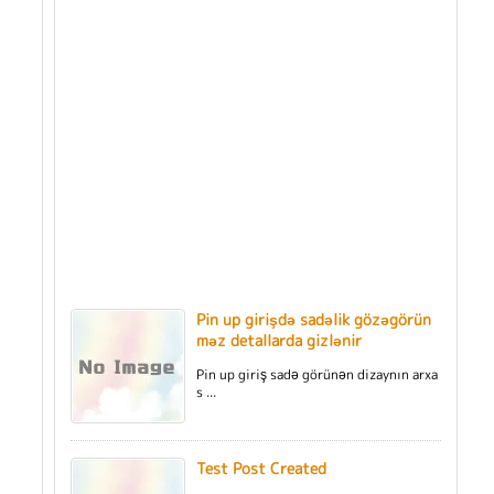
Pin up girişdə sadəlik gözəgörün
məz detallarda gizlənir
Pin up giriş sadə görünən dizaynın arxa
s ...
Test Post Created