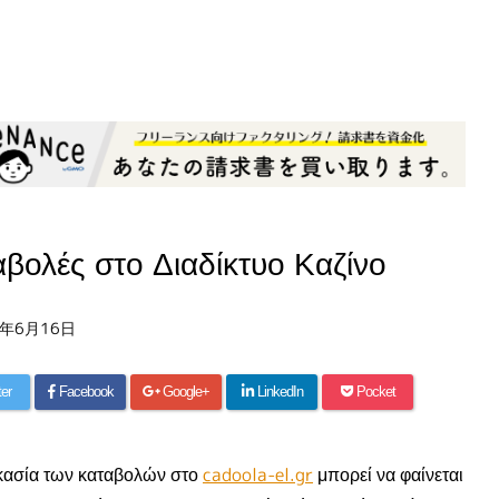
βολές στο Διαδίκτυο Καζίνο
6年6月16日
ter
Facebook
Google+
LinkedIn
Pocket
κασία των καταβολών στο
cadoola-el.gr
μπορεί να φαίνεται