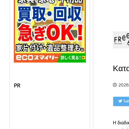
Κατα
202
PR
Twit
Η διαδι