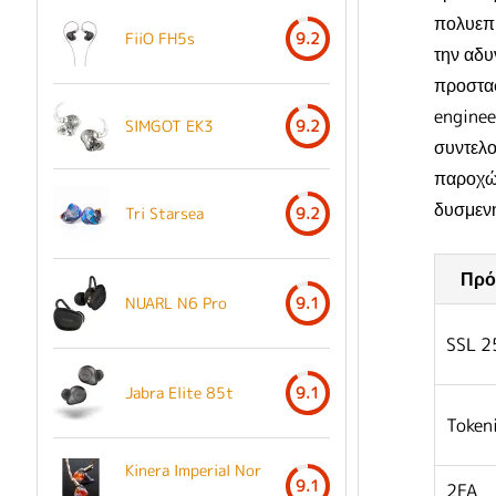
πολυεπ
FiiO FH5s
9.2
την αδυ
προστασ
enginee
SIMGOT EK3
9.2
συντελο
παροχών
δυσμενή
Tri Starsea
9.2
Πρό
NUARL N6 Pro
9.1
SSL 2
Jabra Elite 85t
9.1
Token
Kinera Imperial Nor
9.1
2FA