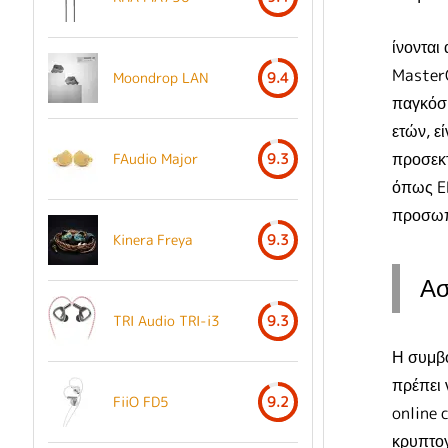
ίνονται
Master
Moondrop LAN
9.4
παγκόσμ
ετών, ε
προσεκτ
FAudio Major
9.3
όπως EM
προσωπι
Kinera Freya
9.3
Ασ
TRI Audio TRI-i3
9.3
Η συμβο
πρέπει 
FiiO FD5
9.2
online 
κρυπτογ