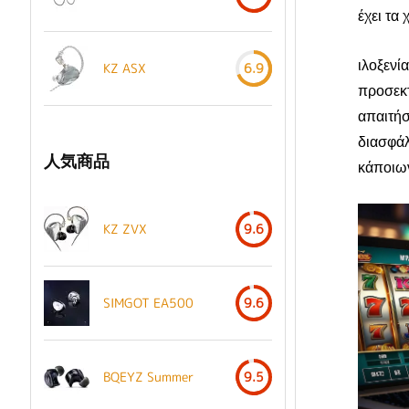
έχει τα
ιλοξενί
KZ ASX
6.9
προσεκτ
απαιτήσ
διασφάλ
人気商品
κάποιω
KZ ZVX
9.6
SIMGOT EA500
9.6
BQEYZ Summer
9.5