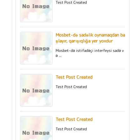
Test Post Created
Mosbet-də sadəlik oynamaqdan ba
şlayır, qarışıqlığa yer yoxdur
Mosbet-də istifadəçi interfeysi sadə v
ə ...
Test Post Created
Test Post Created
Test Post Created
Test Post Created