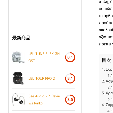
απλή, ό
ουσιώδη
το άρθρ
προϋποθ
ακολουθ
αξιόπισ
最新商品
πρέπει 
JBL TUNE FLEX GH
8.1
目次
OST
Ευρ
JBL TOUR PRO 2
8.1
Ασφ
Χρο
See Audio x Z Revie
8.6
ws Rinko
Συμ