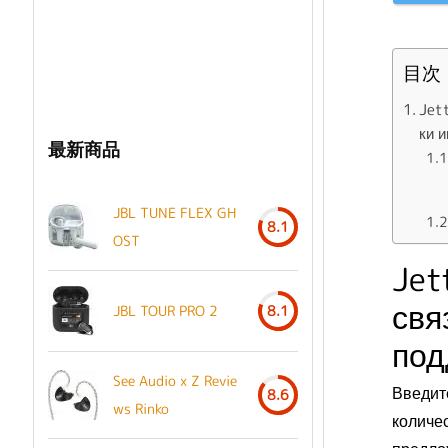
目次
Jet
ки и
最新商品
JBL TUNE FLEX GH
8.1
OST
Jet
свя
JBL TOUR PRO 2
8.1
под
See Audio x Z Revie
Введит
8.6
ws Rinko
количес