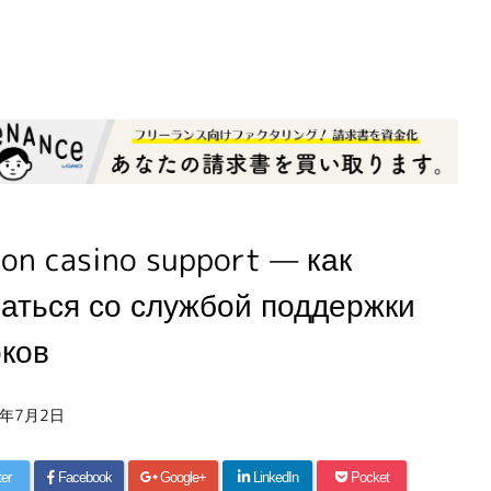
on casino support — как
заться со службой поддержки
оков
6年7月2日
ter
Facebook
Google+
LinkedIn
Pocket