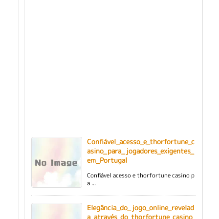
Confiável_acesso_e_thorfortune_c
asino_para_jogadores_exigentes_
em_Portugal
Confiável acesso e thorfortune casino p
a ...
Elegância_do_jogo_online_revelad
a_através_do_thorfortune_casino