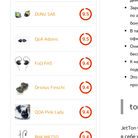
Зар
DUNU SA6
9.5
по 
бон
В т
офи
QoA Adonis
9.5
Они
бес
К н
FiiO FH3
9.4
под
Это
про
Oriolus Finschi
9.4
to
QOA Pink Lady
9.4
JetTon
в себе
RHA MA750
9.4