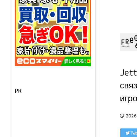
Jett
свя
PR
игр
202
Twit