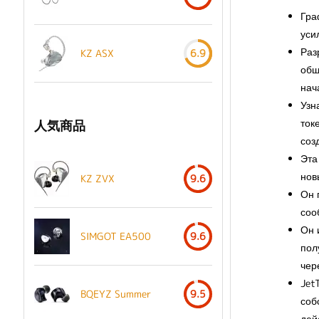
Гра
уси
Раз
KZ ASX
6.9
общ
нач
Узн
ток
人気商品
соз
Эта
нов
KZ ZVX
9.6
Он 
соо
Он 
SIMGOT EA500
9.6
пол
чер
Jet
BQEYZ Summer
9.5
соб
дей