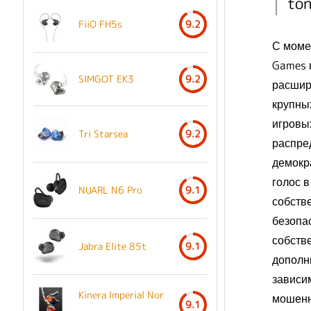
ton
FiiO FH5s
9.2
С момен
Games 
SIMGOT EK3
9.2
расшир
крупны
игровы
Tri Starsea
9.2
распре
демокр
голос 
NUARL N6 Pro
9.1
собств
безопа
собств
Jabra Elite 85t
9.1
дополн
зависи
Kinera Imperial Nor
мошенн
9.1