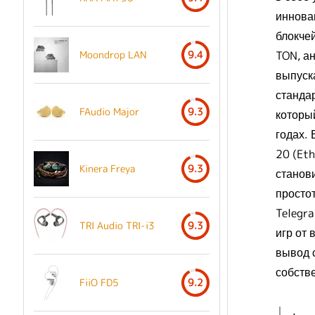
иннова
блокчей
TON, а
Moondrop LAN
9.4
выпуска
стандар
FAudio Major
9.3
которы
годах.
20 (Eth
Kinera Freya
9.3
станов
просто
Telegr
TRI Audio TRI-i3
9.3
игр от
вывод 
собств
FiiO FD5
9.2