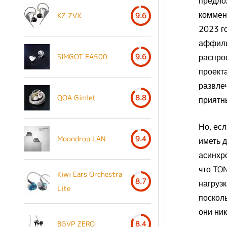
предло
коммен
KZ ZVX
9.6
2023 г
аффили
распро
SIMGOT EA500
9.6
проект
развле
QOA Gimlet
8.8
приятн
Но, ес
Moondrop LAN
9.4
иметь 
асинхр
что TON
Kiwi Ears Orchestra
8.7
нагрузк
Lite
поскол
они ник
BGVP ZERO
8.4