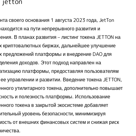
 jetton
та своего основания 1 августа 2023 года, JetTon
находится на пути непрерывного развития и
ения. В планах развития – листинг токена JETTON на
х криптовалютных биржах, дальнейшее улучшение
х предложений платформы и внедрение DAO для
деления доходов. Этот подход направлен на
атизацию платформы, предоставляя пользователям
в ее управлении и развитии. Введение токена JETTON,
енного утилитарного токена, дополнительно повышает
сность и полезность платформы. Использование
енного токена в закрытой экосистеме добавляет
ительный уровень безопасности, минимизируя
мость от внешних финансовых систем и снижая риск
ичества.