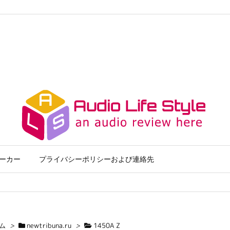
ーカー
プライバシーポリシーおよび連絡先
ム
>
newtribuna.ru
>
1450A Z