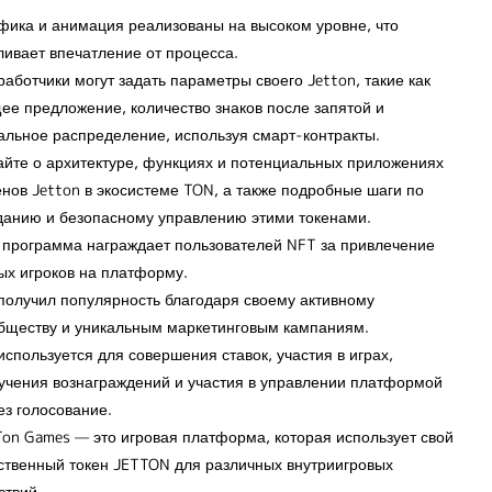
фика и анимация реализованы на высоком уровне, что
ливает впечатление от процесса.
работчики могут задать параметры своего Jetton, такие как
ее предложение, количество знаков после запятой и
альное распределение, используя смарт-контракты.
айте о архитектуре, функциях и потенциальных приложениях
енов Jetton в экосистеме TON, а также подробные шаги по
данию и безопасному управлению этими токенами.
 программа награждает пользователей NFT за привлечение
ых игроков на платформу.
получил популярность благодаря своему активному
бществу и уникальным маркетинговым кампаниям.
используется для совершения ставок, участия в играх,
учения вознаграждений и участия в управлении платформой
ез голосование.
Ton Games — это игровая платформа, которая использует свой
ственный токен JETTON для различных внутриигровых
ствий.