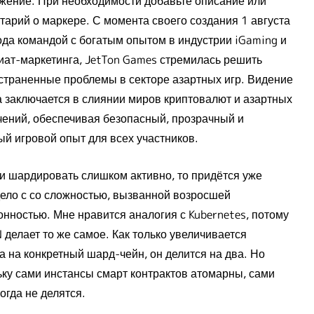
жение. При необходимости добавьте описание или
тарий о маркере. С момента своего создания 1 августа
ода командой с богатым опытом в индустрии iGaming и
ат-маркетинга, JetTon Games стремилась решить
страненные проблемы в секторе азартных игр. Видение
а заключается в слиянии миров криптовалют и азартных
чений, обеспечивая безопасный, прозрачный и
ый игровой опыт для всех участников.
ли шардировать слишком активно, то придётся уже
дело с со сложностью, вызванной возросшей
онностью. Мне нравится аналогия с Kubernetes, потому
 делает то же самое. Как только увеличивается
а на конкретный шард-чейн, он делится на два. Но
ьку сами инстансы смарт контрактов атомарны, сами
огда не делятся.