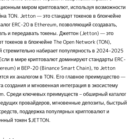
ционным миром криптовалют, используя возможности
на TON. Jetton — это стандарт токенов в блокчейне
налог ERC-20 в Ethereum, позволяющий создавать,
ть и передавать токены. Джеттон (Jetton) — это
т токенов в блокчейне The Open Network (TON),
й стремительно набирает популярность в 2024–2025
 Если в мире криптовалют доминируют стандарты ERC-
ereum) и BEP-20 (Binance Smart Chain), то Jetton
ится их аналогом в TON. Его главное преимущество —
та создания и мгновенная интеграция в экосистему
am. Среди ключевых преимуществ – обширный каталог
 ведущих провайдеров, мгновенные депозиты, быстрый
средств, поддержка популярных криптовалют и
енный токен $JETTON.