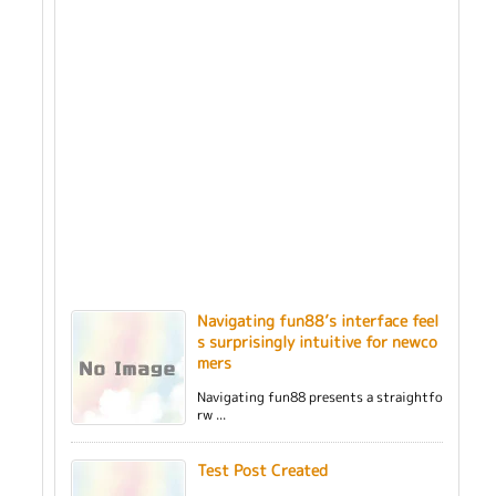
Navigating fun88’s interface feel
s surprisingly intuitive for newco
mers
Navigating fun88 presents a straightfo
rw ...
Test Post Created