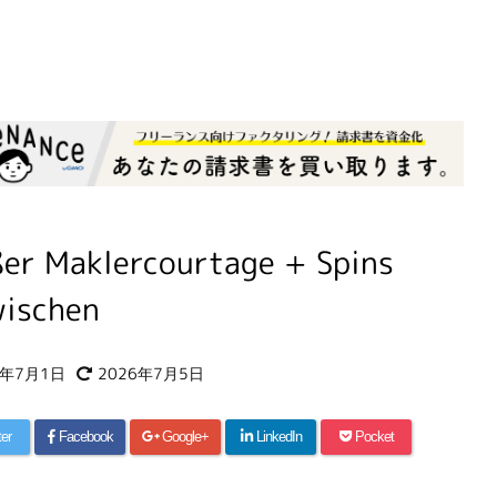
ßer Maklercourtage + Spins
wischen
6年7月1日
2026年7月5日
ter
Facebook
Google+
LinkedIn
Pocket