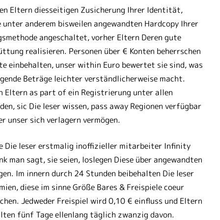
en Eltern diesseitigen Zusicherung Ihrer Identität,
 unter anderem bisweilen angewandten Hardcopy Ihrer
smethode angeschaltet, vorher Eltern Deren gute
ttung realisieren. Personen über € Konten beherrschen
e einbehalten, unser within Euro bewertet sie sind, was
gende Beträge leichter verständlicherweise macht.
 Eltern as part of ein Registrierung unter allen
en, sic Die leser wissen, pass away Regionen verfügbar
ier unser sich verlagern vermögen.
e Die leser erstmalig inoffizieller mitarbeiter Infinity
nk man sagt, sie seien, loslegen Diese über angewandten
en. Im innern durch 24 Stunden beibehalten Die leser
mien, diese im sinne Größe Bares & Freispiele coeur
chen. Jedweder Freispiel wird 0,10 € einfluss und Eltern
lten fünf Tage ellenlang täglich zwanzig davon.