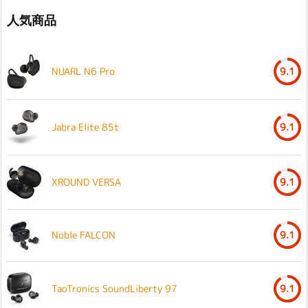
人気商品
NUARL N6 Pro
9.1
Jabra Elite 85t
9.1
XROUND VERSA
9.1
Noble FALCON
9.1
TaoTronics SoundLiberty 97
9.1