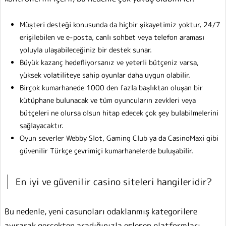
Müşteri desteği konusunda da hiçbir şikayetimiz yoktur, 24/7
erişilebilen ve e-posta, canlı sohbet veya telefon araması
yoluyla ulaşabileceğiniz bir destek sunar.
Büyük kazanç hedefliyorsanız ve yeterli bütçeniz varsa,
yüksek volatiliteye sahip oyunlar daha uygun olabilir.
Birçok kumarhanede 1000 den fazla başlıktan oluşan bir
kütüphane bulunacak ve tüm oyuncuların zevkleri veya
bütçeleri ne olursa olsun hitap edecek çok şey bulabilmelerini
sağlayacaktır.
Oyun severler Webby Slot, Gaming Club ya da CasinoMaxi gibi
güvenilir Türkçe çevrimiçi kumarhanelerde buluşabilir.
En iyi ve güvenilir casino siteleri hangileridir?
Bu nedenle, yeni casunoları odaklanmış kategorilere
ayırarak gerçekten aradığınızla eşleşen platformları