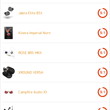
Jabra Elite 85t
9.1
Kinera Imperial Norn
9.1
ROSE BR5 MKII
9.1
XROUND VERSA
9.1
Campfire Audio IO
9.1