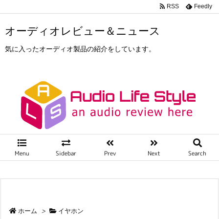
RSS
Feedly
オーディオレビュー＆ニュース
気に入ったオーディオ製品の紹介をしています。
Menu
Sidebar
Prev
Next
Search
ホーム
>
イヤホン