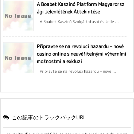
A Boabet Kaszinó Platform Magyarorsz
ági Jelenlétének Áttekintése
A Boabet Kaszinó Szolgáltatásai és Jelle ...
Připravte se na revoluci hazardu – nové
casino online s neuvěřitelnými výherními
možnostmi a exkluzi
Připravte se na revoluci hazardu – nové ...
この記事のトラックバックURL