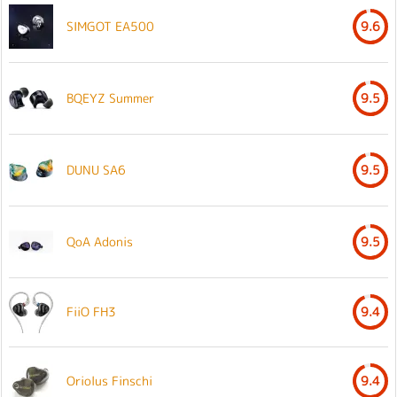
SIMGOT EA500
9.6
BQEYZ Summer
9.5
DUNU SA6
9.5
QoA Adonis
9.5
FiiO FH3
9.4
Oriolus Finschi
9.4