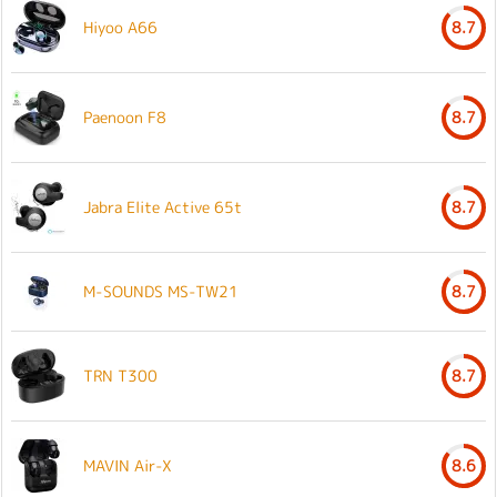
Hiyoo A66
8.7
Paenoon F8
8.7
Jabra Elite Active 65t
8.7
M-SOUNDS MS-TW21
8.7
TRN T300
8.7
MAVIN Air-X
8.6