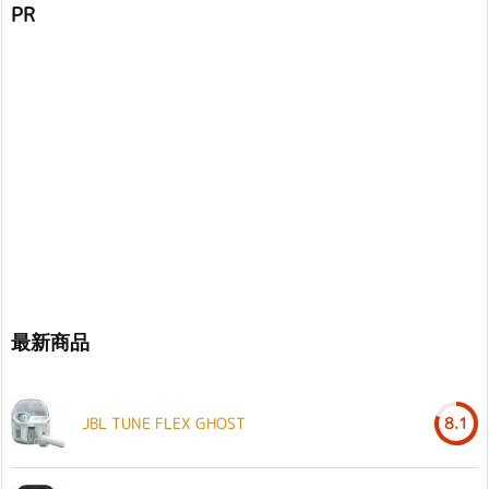
PR
最新商品
JBL TUNE FLEX GHOST
8.1