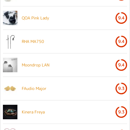
QOA Pink Lady
9.4
RHA MA750
9.4
Moondrop LAN
9.4
FAudio Major
9.3
Kinera Freya
9.3