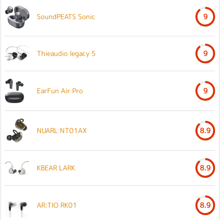
SoundPEATS Sonic
9
Thieaudio legacy 5
9
EarFun Air Pro
9
NUARL NT01AX
8.9
KBEAR LARK
8.9
AR:TIO RK01
8.9