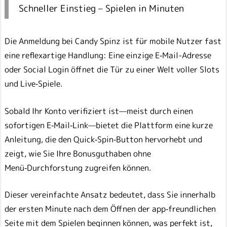
Schneller Einstieg – Spielen in Minuten
Die Anmeldung bei Candy Spinz ist für mobile Nutzer fast
eine reflexartige Handlung: Eine einzige E‑Mail-Adresse
oder Social Login öffnet die Tür zu einer Welt voller Slots
und Live‑Spiele.
Sobald Ihr Konto verifiziert ist—meist durch einen
sofortigen E‑Mail‑Link—bietet die Plattform eine kurze
Anleitung, die den Quick‑Spin‑Button hervorhebt und
zeigt, wie Sie Ihre Bonusguthaben ohne
Menü‑Durchforstung zugreifen können.
Dieser vereinfachte Ansatz bedeutet, dass Sie innerhalb
der ersten Minute nach dem Öffnen der app‑freundlichen
Seite mit dem Spielen beginnen können, was perfekt ist,