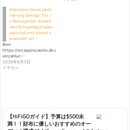
Ebendiese Umsatzanfo
rderung betragt 35x i
n Bonusgelder, dieweil
dies Echtgeldguthaben
pauschal erst einmal v
erwendet sei
Boni
https://orcaspinscasino.de.com/kein-
einzahlun…
2026年8月5日
イヤホン
【HiFiGOガイド】予算は$500未
満！！財布に優しいおすすめのオー