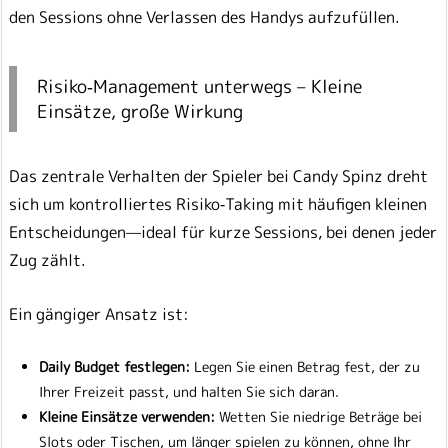
den Sessions ohne Verlassen des Handys aufzufüllen.
Risiko‑Management unterwegs – Kleine
Einsätze, große Wirkung
Das zentrale Verhalten der Spieler bei Candy Spinz dreht
sich um kontrolliertes Risiko‑Taking mit häufigen kleinen
Entscheidungen—ideal für kurze Sessions, bei denen jeder
Zug zählt.
Ein gängiger Ansatz ist:
Daily Budget festlegen:
Legen Sie einen Betrag fest, der zu
Ihrer Freizeit passt, und halten Sie sich daran.
Kleine Einsätze verwenden:
Wetten Sie niedrige Beträge bei
Slots oder Tischen, um länger spielen zu können, ohne Ihr