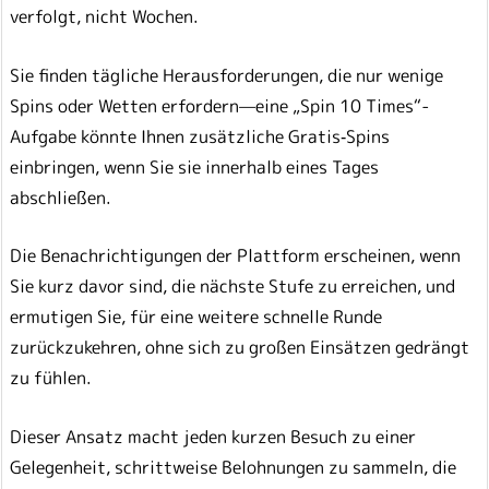
verfolgt, nicht Wochen.
Sie finden tägliche Herausforderungen, die nur wenige
Spins oder Wetten erfordern—eine „Spin 10 Times“-
Aufgabe könnte Ihnen zusätzliche Gratis‑Spins
einbringen, wenn Sie sie innerhalb eines Tages
abschließen.
Die Benachrichtigungen der Plattform erscheinen, wenn
Sie kurz davor sind, die nächste Stufe zu erreichen, und
ermutigen Sie, für eine weitere schnelle Runde
zurückzukehren, ohne sich zu großen Einsätzen gedrängt
zu fühlen.
Dieser Ansatz macht jeden kurzen Besuch zu einer
Gelegenheit, schrittweise Belohnungen zu sammeln, die