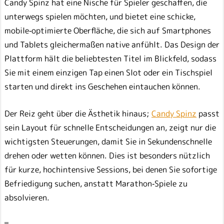
Candy Spinz hat eine Nische für Spieler geschaffen, die
unterwegs spielen möchten, und bietet eine schicke,
mobile‑optimierte Oberfläche, die sich auf Smartphones
und Tablets gleichermaßen native anfühlt. Das Design der
Plattform hält die beliebtesten Titel im Blickfeld, sodass
Sie mit einem einzigen Tap einen Slot oder ein Tischspiel
starten und direkt ins Geschehen eintauchen können.
Der Reiz geht über die Ästhetik hinaus;
Candy Spinz
passt
sein Layout für schnelle Entscheidungen an, zeigt nur die
wichtigsten Steuerungen, damit Sie in Sekundenschnelle
drehen oder wetten können. Dies ist besonders nützlich
für kurze, hochintensive Sessions, bei denen Sie sofortige
Befriedigung suchen, anstatt Marathon‑Spiele zu
absolvieren.