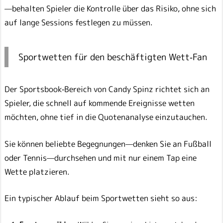
—behalten Spieler die Kontrolle über das Risiko, ohne sich
auf lange Sessions festlegen zu müssen.
Sportwetten für den beschäftigten Wett‑Fan
Der Sportsbook‑Bereich von Candy Spinz richtet sich an
Spieler, die schnell auf kommende Ereignisse wetten
möchten, ohne tief in die Quotenanalyse einzutauchen.
Sie können beliebte Begegnungen—denken Sie an Fußball
oder Tennis—durchsehen und mit nur einem Tap eine
Wette platzieren.
Ein typischer Ablauf beim Sportwetten sieht so aus: