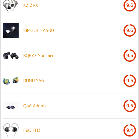
KZ ZVX
9.6
SIMGOT EA500
9.6
BQEYZ Summer
9.5
DUNU SA6
9.5
QoA Adonis
9.5
FiiO FH3
9.4