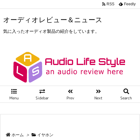
RSS
Feedly
オーディオレビュー＆ニュース
気に入ったオーディオ製品の紹介をしています。
Menu
Sidebar
Prev
Next
Search
ホーム
>
イヤホン