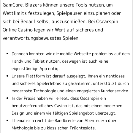
GamCare. Blazers können unsere Tools nutzen, um
Wettlimits festzulegen, Spielpausen einzuplanen oder
sich bei Bedarf selbst auszuschließen. Bei Oscarspin
Online Casino legen wir Wert auf sicheres und
verantwortungsbewusstes Spielen.
Dennoch konnten wir die mobile Webseite problemlos auf dem
Handy und Tablet nutzen, deswegen ist auch keine
eigenständige App nötig.
Unsere Plattform ist darauf ausgelegt, Ihnen ein nahtloses
und sicheres Spielerlebnis zu garantieren, unterstützt durch
modernste Technologie und einen engagierten Kundenservice.
In der Praxis haben wir erlebt, dass Oscarspin ein
benutzerfreundliches Casino ist, das mit einem modernen
Design und einem vielfältigen Spielangebot überzeugt.
Thematisch reicht die Bandbreite von Abenteuern über
Mythologie bis zu klassischen Früchteslots.