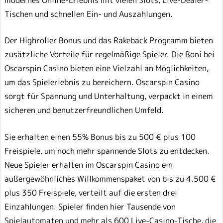
Tischen und schnellen Ein- und Auszahlungen.
Der Highroller Bonus und das Rakeback Programm bieten
zusätzliche Vorteile für regelmäßige Spieler. Die Boni bei
Oscarspin Casino bieten eine Vielzahl an Möglichkeiten,
um das Spielerlebnis zu bereichern. Oscarspin Casino
sorgt für Spannung und Unterhaltung, verpackt in einem
sicheren und benutzerfreundlichen Umfeld.
Sie erhalten einen 55% Bonus bis zu 500 € plus 100
Freispiele, um noch mehr spannende Slots zu entdecken.
Neue Spieler erhalten im Oscarspin Casino ein
außergewöhnliches Willkommenspaket von bis zu 4.500 €
plus 350 Freispiele, verteilt auf die ersten drei
Einzahlungen. Spieler finden hier Tausende von
Spielautomaten und mehr als 600 Live-Casino-Tische, die