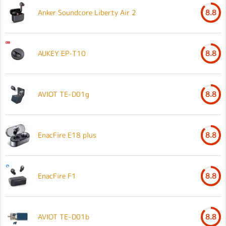
Anker Soundcore Liberty Air 2
8.8
AUKEY EP-T10
8.8
AVIOT TE-D01g
8.8
EnacFire E18 plus
8.8
EnacFire F1
8.8
AVIOT TE-D01b
8.8