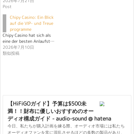
2026年7月21日
Post
Chipy Casino: Ein Blick
auf die VIP- und Treue
programme
Chipy Casino hat sich als
eine der besten Anlaufst…
2026年7月10日
類似投稿
【HiFiGOガイド】予算は$500未
満！！財布に優しいおすすめのオー
ディオ構成ガイド - audio-sound @ hatena
今日、私たちが購入計画を練る際、オーディオ市場には私たち
オーディオファンを常に混乱させるほどの多数の製品があり、