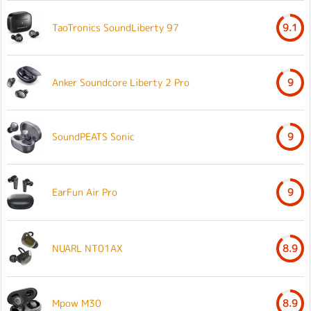
TaoTronics SoundLiberty 97
9.1
Anker Soundcore Liberty 2 Pro
9
SoundPEATS Sonic
9
EarFun Air Pro
9
NUARL NT01AX
8.9
Mpow M30
8.9