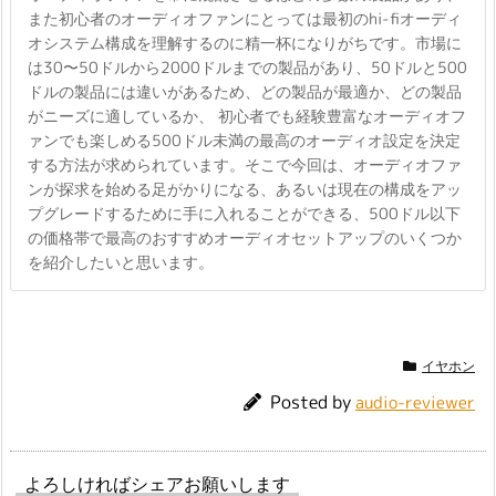
また初心者のオーディオファンにとっては最初のhi-fiオーディ
オシステム構成を理解するのに精一杯になりがちです。市場に
は30〜50ドルから2000ドルまでの製品があり、50ドルと500
ドルの製品には違いがあるため、どの製品が最適か、どの製品
がニーズに適しているか、 初心者でも経験豊富なオーディオフ
ァンでも楽しめる500ドル未満の最高のオーディオ設定を決定
する方法が求められています。そこで今回は、オーディオファ
ンが探求を始める足がかりになる、あるいは現在の構成をアッ
プグレードするために手に入れることができる、500ドル以下
の価格帯で最高のおすすめオーディオセットアップのいくつか
を紹介したいと思います。
イヤホン
Posted by
audio-reviewer
よろしければシェアお願いします