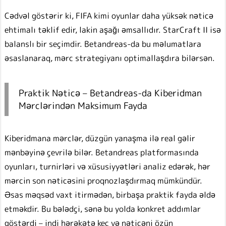
Cədvəl göstərir ki, FIFA kimi oyunlar daha yüksək nəticə
ehtimalı təklif edir, lakin aşağı əmsallıdır. StarCraft II isə
balanslı bir seçimdir. Betandreas-da bu məlumatlara
əsaslanaraq, mərc strategiyanı optimallaşdıra bilərsən.
Praktik Nəticə – Betandreas-da Kiberidman
Mərclərindən Maksimum Fayda
Kiberidmana mərclər, düzgün yanaşma ilə real gəlir
mənbəyinə çevrilə bilər. Betandreas platformasında
oyunları, turnirləri və xüsusiyyətləri analiz edərək, hər
mərcin son nəticəsini proqnozlaşdırmaq mümkündür.
Əsas məqsəd vaxt itirmədən, birbaşa praktik fayda əldə
etməkdir. Bu bələdçi, sənə bu yolda konkret addımlar
göstərdi – indi hərəkətə keç və nəticəni özün