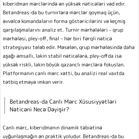
kiberidman mərclərində ən yüksək nəticələri vəd edir.
Betandreas-da bu turnirlərə mərclər qoymaq üçün,
əvvəlcə komandaların forma göstəricilərini və keçmiş
qarşılaşmalarını analiz et. Turnir mərhələləri – qrup
mərhələsi, pley-off, final – hər biri fərqli nəticə
strategiyası tələb edir. Məsələn, qrup mərhələsində daha
aşağı əmsallı, lakin stabil nəticələrə, pley-offda isə
yüksək riskli, lakin böyük qazanclı mərclərə fokuslan.
Platformanın canlı mərc xətti, bu analizi real vaxtda
tətbiq etməyə imkan verir.
Betandreas-da Canlı Mərc Xüsusiyyətləri
Nəticəni Necə Dəyişir?
Canlı mərc, kiberidmanın dinamik təbiətinə
uyğunlaşmağın ən praktik yoludur. Betandreas-da bu