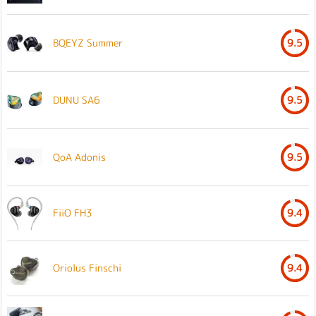
BQEYZ Summer
9.5
DUNU SA6
9.5
QoA Adonis
9.5
FiiO FH3
9.4
Oriolus Finschi
9.4