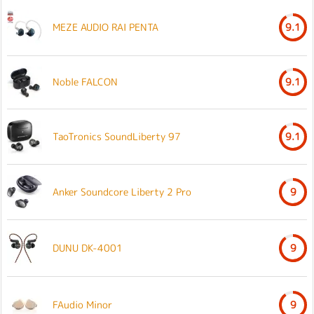
MEZE AUDIO RAI PENTA
9.1
Noble FALCON
9.1
TaoTronics SoundLiberty 97
9.1
Anker Soundcore Liberty 2 Pro
9
DUNU DK-4001
9
FAudio Minor
9