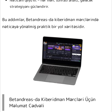
Nəticəni qeyd et – hər mərc sonrası analiz, gələcək
strategiyanı gücləndirir.
Bu addımlar, Betandreas-da kiberidman mərclərində
nəticəyə yönəlmiş praktik bir yol xəritəsidir.
Betandreas-da Kiberidman Mərcləri Üçün
Məlumat Cədvəli