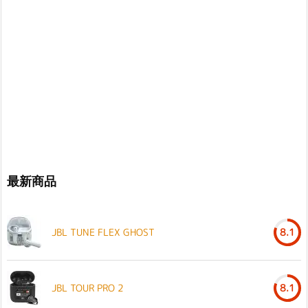
最新商品
JBL TUNE FLEX GHOST
8.1
JBL TOUR PRO 2
8.1