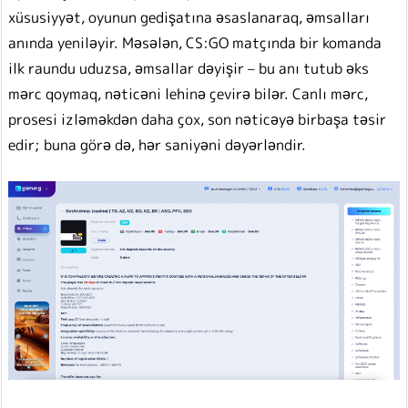
xüsusiyyət, oyunun gedişatına əsaslanaraq, əmsalları
anında yeniləyir. Məsələn, CS:GO matçında bir komanda
ilk raundu uduzsa, əmsallar dəyişir – bu anı tutub əks
mərc qoymaq, nəticəni lehinə çevirə bilər. Canlı mərc,
prosesi izləməkdən daha çox, son nəticəyə birbaşa təsir
edir; buna görə də, hər saniyəni dəyərləndir.