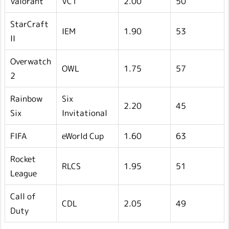
Valorant
VCT
2.00
50
StarCraft
IEM
1.90
53
II
Overwatch
OWL
1.75
57
2
Rainbow
Six
2.20
45
Six
Invitational
FIFA
eWorld Cup
1.60
63
Rocket
RLCS
1.95
51
League
Call of
CDL
2.05
49
Duty