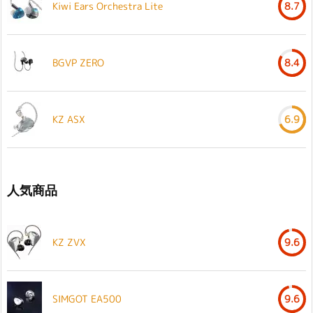
Kiwi Ears Orchestra Lite
8.7
BGVP ZERO
8.4
KZ ASX
6.9
人気商品
KZ ZVX
9.6
SIMGOT EA500
9.6