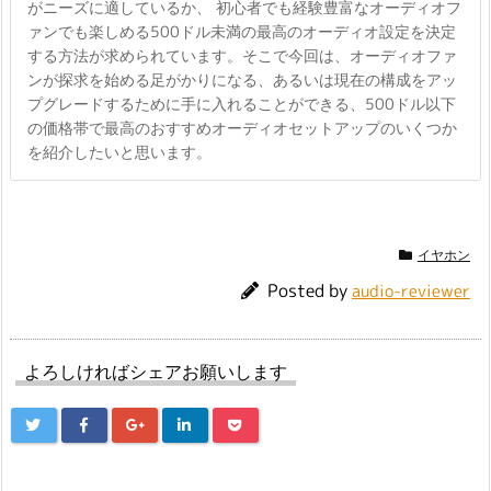
がニーズに適しているか、 初心者でも経験豊富なオーディオフ
ァンでも楽しめる500ドル未満の最高のオーディオ設定を決定
する方法が求められています。そこで今回は、オーディオファ
ンが探求を始める足がかりになる、あるいは現在の構成をアッ
プグレードするために手に入れることができる、500ドル以下
の価格帯で最高のおすすめオーディオセットアップのいくつか
を紹介したいと思います。
イヤホン
Posted by
audio-reviewer
よろしければシェアお願いします