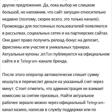
другие предложения. Да, пока выбор не слишком
большой, но напомним, что сайт запущен относительно
недавно (поэтому, скорее всего, это только начало).
Промокоды для постоянных пользователей появляются
в рассылках, социальных сетях и на партнерских сайтах.
Они дают право получить релоад-бонус на депозит,
фриспины или участие в уникальных турнирах.
Актуальные купоны JetTon публикуются на официальном
сайте и в Telegram-канале бренда.
После этого оператор автоматически спишет сумму
кешаута и перечислит деньги на указанный счет через
минут. Стоит отметить, что администрация не взимает
комиссию за снятие призовых. Найти актуальное
рабочее зеркало можно через официальный Telegram-
канал казино, написав в службу поддержки или по