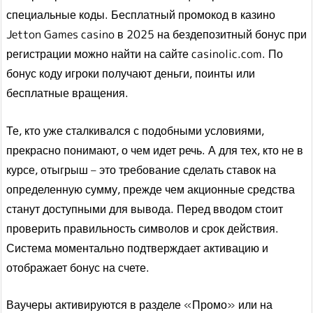
специальные коды. Бесплатный промокод в казино
Jetton Games casino в 2025 на бездепозитный бонус при
регистрации можно найти на сайте casinolic.com. По
бонус коду игроки получают деньги, поинты или
бесплатные вращения.
Те, кто уже сталкивался с подобными условиями,
прекрасно понимают, о чем идет речь. А для тех, кто не в
курсе, отыгрыш – это требование сделать ставок на
определенную сумму, прежде чем акционные средства
станут доступными для вывода. Перед вводом стоит
проверить правильность символов и срок действия.
Система моментально подтверждает активацию и
отображает бонус на счете.
Ваучеры активируются в разделе «Промо» или на