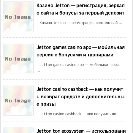
Казино Jetton — регистрация, зеркал
о сайта и бонусы за первый депозит
Казино Jetton — регистрация, зеркало сай ...
Jetton games casino app — мобильная
версия с бонусами и турнирами
Jetton games casino app — мобильная верс
...
Jetton casino cashback — как получит
ь возврат средств и дополнительны
е призы
Jetton casino cashback — как получить во ...
Jetton ton ecosystem — использовани