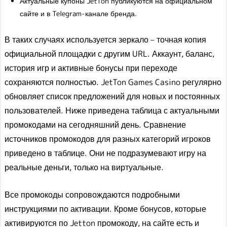
Актуальные купоны JetTon публикуются на официальном
сайте и в Telegram-канале бренда.
В таких случаях используется зеркало – точная копия
официальной площадки с другим URL. Аккаунт, баланс,
история игр и активные бонусы при переходе
сохраняются полностью. JetTon Games Casino регулярно
обновляет список предложений для новых и постоянных
пользователей. Ниже приведена таблица с актуальными
промокодами на сегодняшний день. Сравнение
источников промокодов для разных категорий игроков
приведено в таблице. Они не подразумевают игру на
реальные деньги, только на виртуальные.
Все промокоды сопровождаются подробными
инструкциями по активации. Кроме бонусов, которые
активируются по Jetton промокоду, на сайте есть и