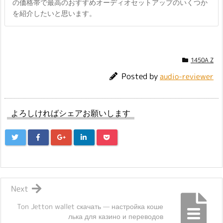
の価格帯で最高のおすすめオーディオセットアップのいくつか
を紹介したいと思います。
1450A Z
Posted by
audio-reviewer
よろしければシェアお願いします
Next
Ton Jetton wallet скачать — настройка коше
лька для казино и переводов