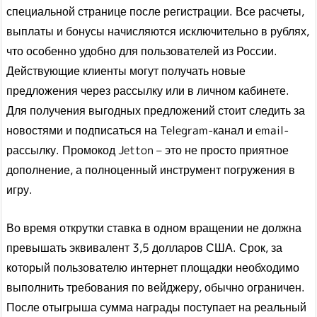
специальной странице после регистрации. Все расчеты,
выплаты и бонусы начисляются исключительно в рублях,
что особенно удобно для пользователей из России.
Действующие клиенты могут получать новые
предложения через рассылку или в личном кабинете.
Для получения выгодных предложений стоит следить за
новостями и подписаться на Telegram-канал и email-
рассылку. Промокод Jetton – это не просто приятное
дополнение, а полноценный инструмент погружения в
игру.
Во время открутки ставка в одном вращении не должна
превышать эквивалент 3,5 долларов США. Срок, за
который пользователю интернет площадки необходимо
выполнить требования по вейджеру, обычно ограничен.
После отыгрыша сумма награды поступает на реальный