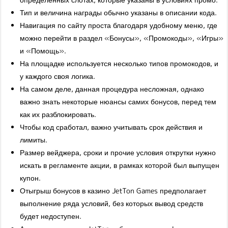
Тип и величина награды обычно указаны в описании кода.
Навигация по сайту проста благодаря удобному меню, где
можно перейти в раздел «Бонусы», «Промокоды», «Игры»
и «Помощь».
На площадке используется несколько типов промокодов, и
у каждого своя логика.
На самом деле, данная процедура несложная, однако
важно знать некоторые нюансы самих бонусов, перед тем
как их разблокировать.
Чтобы код сработал, важно учитывать срок действия и
лимиты.
Размер вейджера, сроки и прочие условия открутки нужно
искать в регламенте акции, в рамках которой был выпущен
купон.
Отыгрыш бонусов в казино JetTon Games предполагает
выполнение ряда условий, без которых вывод средств
будет недоступен.