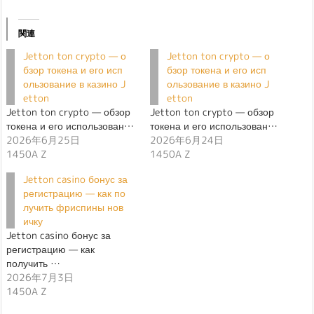
関連
Jetton ton crypto — о
Jetton ton crypto — о
бзор токена и его исп
бзор токена и его исп
ользование в казино J
ользование в казино J
etton
etton
Jetton ton crypto — обзор
Jetton ton crypto — обзор
токена и его использован…
токена и его использован…
2026年6月25日
2026年6月24日
1450A Z
1450A Z
Jetton casino бонус за
регистрацию — как по
лучить фриспины нов
ичку
Jetton casino бонус за
регистрацию — как
получить …
2026年7月3日
1450A Z