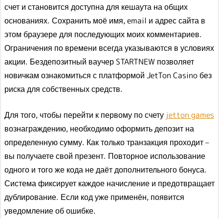
счет и становится доступна для кешаута на общих
основаниях. Сохранить моё имя, email и адрес сайта в
этом браузере для последующих моих комментариев.
Ограничения по времени всегда указываются в условиях
акции. Бездепозитный ваучер STARTNEW позволяет
новичкам ознакомиться с платформой JetTon Casino без
риска для собственных средств.
Для того, чтобы перейти к первому по счету
jetton games
вознаграждению, необходимо оформить депозит на
определенную сумму. Как только транзакция проходит –
вы получаете свой презент. Повторное использование
одного и того же кода не даёт дополнительного бонуса.
Система фиксирует каждое начисление и предотвращает
дублирование. Если код уже применён, появится
уведомление об ошибке.