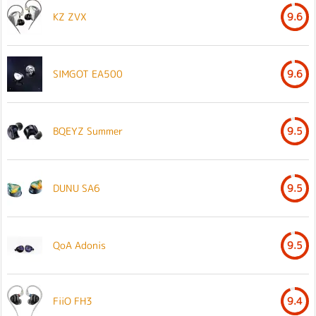
KZ ZVX
9.6
SIMGOT EA500
9.6
BQEYZ Summer
9.5
DUNU SA6
9.5
QoA Adonis
9.5
FiiO FH3
9.4