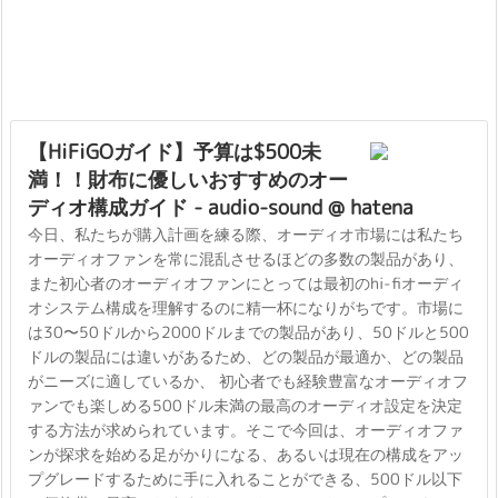
【HiFiGOガイド】予算は$500未
満！！財布に優しいおすすめのオー
ディオ構成ガイド - audio-sound @ hatena
今日、私たちが購入計画を練る際、オーディオ市場には私たち
オーディオファンを常に混乱させるほどの多数の製品があり、
また初心者のオーディオファンにとっては最初のhi-fiオーディ
オシステム構成を理解するのに精一杯になりがちです。市場に
は30〜50ドルから2000ドルまでの製品があり、50ドルと500
ドルの製品には違いがあるため、どの製品が最適か、どの製品
がニーズに適しているか、 初心者でも経験豊富なオーディオフ
ァンでも楽しめる500ドル未満の最高のオーディオ設定を決定
する方法が求められています。そこで今回は、オーディオファ
ンが探求を始める足がかりになる、あるいは現在の構成をアッ
プグレードするために手に入れることができる、500ドル以下