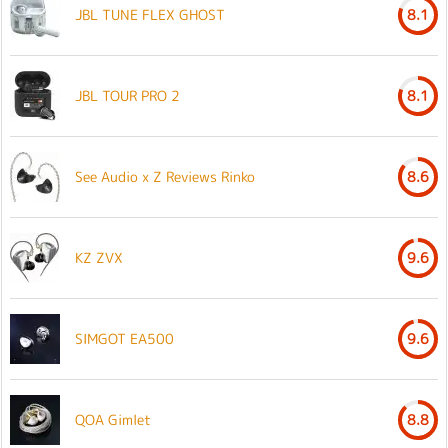
JBL TUNE FLEX GHOST
8.1
JBL TOUR PRO 2
8.1
See Audio x Z Reviews Rinko
8.6
KZ ZVX
9.6
SIMGOT EA500
9.6
QOA Gimlet
8.8