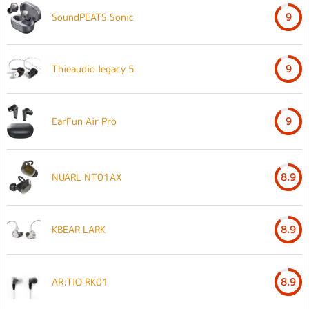
SoundPEATS Sonic
9
Thieaudio legacy 5
9
EarFun Air Pro
9
NUARL NT01AX
8.9
KBEAR LARK
8.9
AR:TIO RK01
8.9