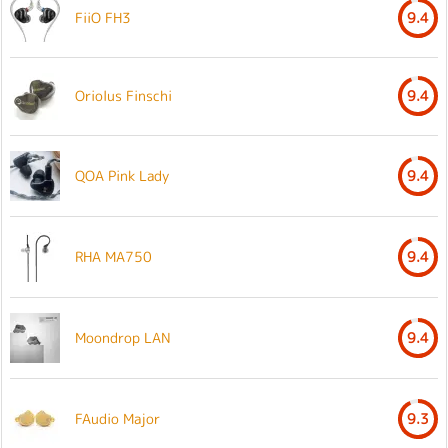
FiiO FH3
9.4
Oriolus Finschi
9.4
QOA Pink Lady
9.4
RHA MA750
9.4
Moondrop LAN
9.4
FAudio Major
9.3