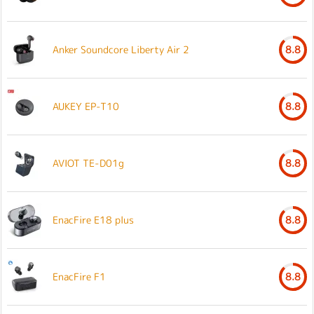
Anker Soundcore Liberty Air 2
8.8
AUKEY EP-T10
8.8
AVIOT TE-D01g
8.8
EnacFire E18 plus
8.8
EnacFire F1
8.8