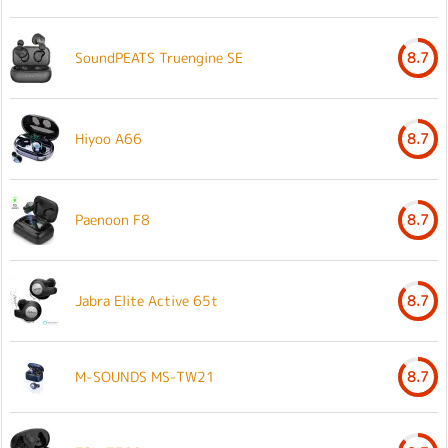
SoundPEATS Truengine SE
8.7
Hiyoo A66
8.7
Paenoon F8
8.7
Jabra Elite Active 65t
8.7
M-SOUNDS MS-TW21
8.7