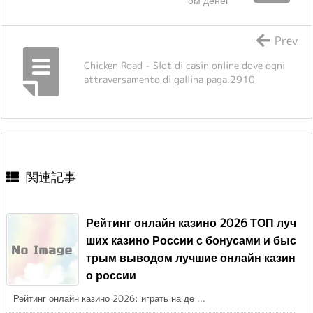
ом денег
Prev
Chicken Road - Slot di casin online dove ogni
attraversamento di gallina paga.2910
関連記事
Рейтинг онлайн казино 2026 ТОП луч
ших казино России с бонусами и быс
трым выводом лучшие онлайн казин
о россии
Рейтинг онлайн казино 2026: играть на де ...