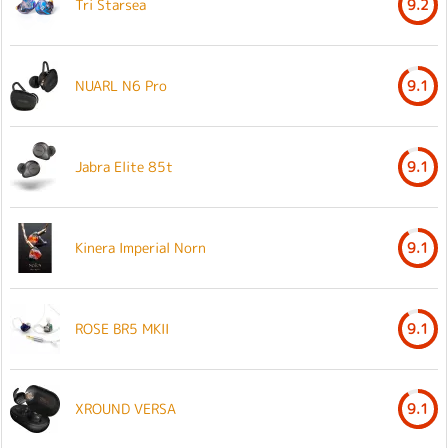
Tri Starsea
9.2
NUARL N6 Pro
9.1
Jabra Elite 85t
9.1
Kinera Imperial Norn
9.1
ROSE BR5 MKII
9.1
XROUND VERSA
9.1