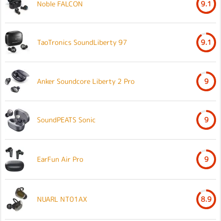
Noble FALCON
9.1
TaoTronics SoundLiberty 97
9.1
Anker Soundcore Liberty 2 Pro
9
SoundPEATS Sonic
9
EarFun Air Pro
9
NUARL NT01AX
8.9