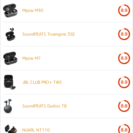
Mpow M30
8.9
SoundPEATS Truengine 3SE
8.9
Mpow M7
8.9
JBL CLUB PRO+ TWS
8.9
SoundPEATS Dudios T8
8.8
NUARL NT110
8.8