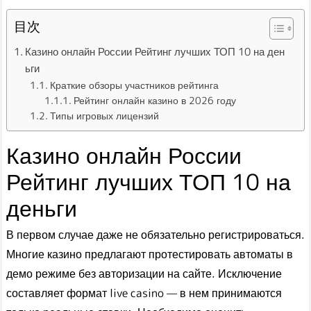
目次
Казино онлайн России Рейтинг лучших ТОП 10 на ден
ьги
Краткие обзоры участников рейтинга
Рейтинг онлайн казино в 2026 году
Типы игровых лицензий
Казино онлайн России
Рейтинг лучших ТОП 10 на
деньги
В первом случае даже не обязательно регистрироваться.
Многие казино предлагают протестировать автоматы в
демо режиме без авторизации на сайте. Исключение
составляет формат live casino — в нем принимаются