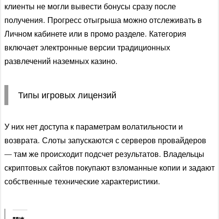
клиенты не могли вывести бонусы сразу после
получения. Прогресс отыгрыша можно отслеживать в
Личном кабинете или в промо разделе. Категория
включает электронные версии традиционных
развлечений наземных казино.
Типы игровых лицензий
У них нет доступа к параметрам волатильности и
возврата. Слоты запускаются с серверов провайдеров
— там же происходит подсчет результатов. Владельцы
скриптовых сайтов покупают взломанные копии и задают
собственные технические характеристики.