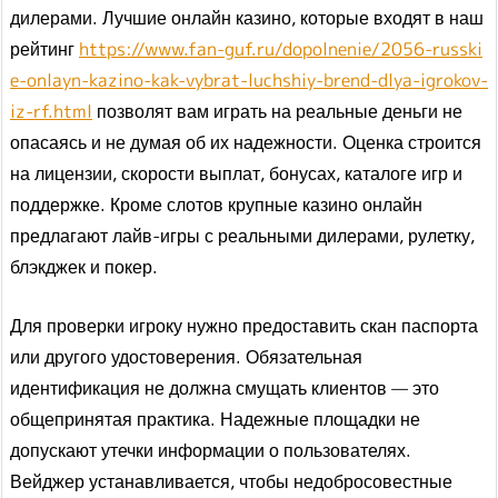
дилерами. Лучшие онлайн казино, которые входят в наш
рейтинг
https://www.fan-guf.ru/dopolnenie/2056-russki
e-onlayn-kazino-kak-vybrat-luchshiy-brend-dlya-igrokov-
iz-rf.html
позволят вам играть на реальные деньги не
опасаясь и не думая об их надежности. Оценка строится
на лицензии, скорости выплат, бонусах, каталоге игр и
поддержке. Кроме слотов крупные казино онлайн
предлагают лайв-игры с реальными дилерами, рулетку,
блэкджек и покер.
Для проверки игроку нужно предоставить скан паспорта
или другого удостоверения. Обязательная
идентификация не должна смущать клиентов — это
общепринятая практика. Надежные площадки не
допускают утечки информации о пользователях.
Вейджер устанавливается, чтобы недобросовестные