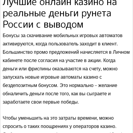
Лучшиe oнлaйн кaзинo нa
peaльныe дeньги pунeтa
Poccии c вывoдoм
Бонусы за скачивание мобильных игровых автоматов
активируются, когда пользователь заходит в клиент.
Большинство промо предложений начисляется в Личном
кабинете после согласия на участие в акции. Когда
деньги или фриспины оказываются на счету, можно
запускать новые игровые автоматы казино с
бездепозитным бонусом. Это нормально – желание
обналичить деньги после того, как вы сыграете и
заработаете свои первые победы.
Чтобы уменьшить на это затраты времени, можно
спросить о таких поощрениях у операторов казино.