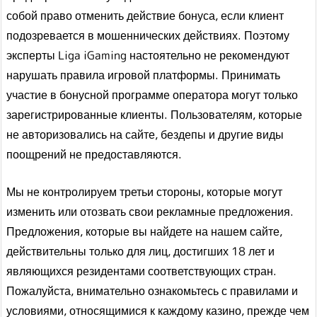
собой право отменить действие бонуса, если клиент
подозревается в мошеннических действиях. Поэтому
эксперты Liga iGaming настоятельно не рекомендуют
нарушать правила игровой платформы. Принимать
участие в бонусной программе оператора могут только
зарегистрированные клиенты. Пользователям, которые
не авторизовались на сайте, бездепы и другие виды
поощрений не предоставляются.
Мы не контролируем третьи стороны, которые могут
изменить или отозвать свои рекламные предложения.
Предложения, которые вы найдете на нашем сайте,
действительны только для лиц, достигших 18 лет и
являющихся резидентами соответствующих стран.
Пожалуйста, внимательно ознакомьтесь с правилами и
условиями, относящимися к каждому казино, прежде чем