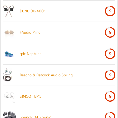
DUNU DK-4001
9
FAudio Minor
9
qdc Neptune
9
Reecho & Peacock Audio Spring
9
SIMGOT EM5
9
SoundPEATS Sonic
9