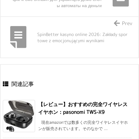
ы автоматы на деньги
Prev
SpinBetter kasyno online 2026: Zakłady spor
towe z emocjonującymi wynikami
関連記事
【レビュー】おすすめの完全ワイヤレス
イヤホン：pasonomi TWS-X9
現在amazonでは数多くの完全ワイヤレスイヤホ
ンが販売されています。そのなかで ...