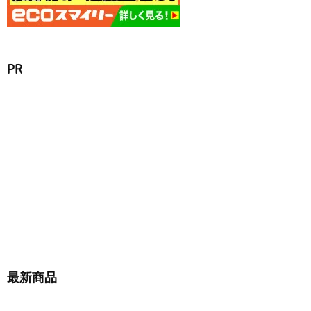
PR
最新商品