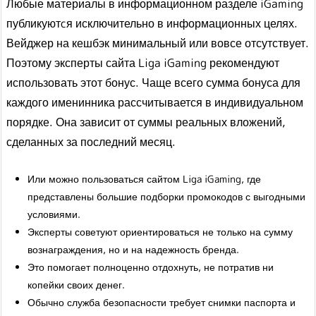
Любые материалы в информационном разделе iGaming
публикуютcя исключительно в информационных целях.
Вейджер на кешбэк минимальный или вовсе отсутствует.
Поэтому эксперты сайта Liga iGaming рекомендуют
использовать этот бонус. Чаще всего сумма бонуса для
каждого именинника рассчитывается в индивидуальном
порядке. Она зависит от суммы реальных вложений,
сделанных за последний месяц.
Или можно пользоваться сайтом Liga iGaming, где
представлены большие подборки промокодов с выгодными
условиями.
Эксперты советуют ориентироваться не только на сумму
вознаграждения, но и на надежность бренда.
Это помогает полноценно отдохнуть, не потратив ни
копейки своих денег.
Обычно служба безопасности требует снимки паспорта и