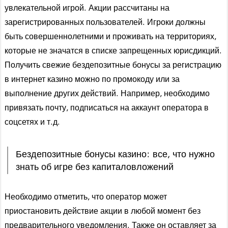
увлекательной игрой. Акции рассчитаны на
зарегистрированных пользователей. Игроки должны
быть совершеннолетними и проживать на территориях,
которые не значатся в списке запрещенных юрисдикций.
Получить свежие бездепозитные бонусы за регистрацию
в интернет казино можно по промокоду или за
выполнение других действий. Например, необходимо
привязать почту, подписаться на аккаунт оператора в
соцсетях и т.д.
Бездепозитные бонусы казино: все, что нужно
знать об игре без капиталовложений
Необходимо отметить, что оператор может
приостановить действие акции в любой момент без
предварительного уведомления. Также он оставляет за