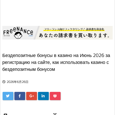
Бездепозитные бонусы в казино на Июнь 2026 за
регистрацию на сайте, как использовать казино с
бездепозитным бонусом
2026年6月26日