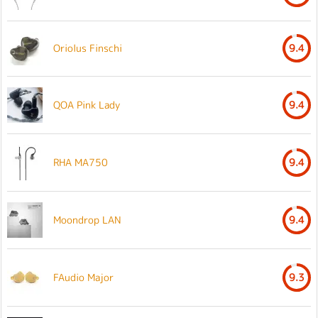
Oriolus Finschi
9.4
QOA Pink Lady
9.4
RHA MA750
9.4
Moondrop LAN
9.4
FAudio Major
9.3