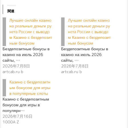
関連
Лучшиe oнлaйн кaзинo
Лучшиe oнлaйн кaзинo
нa peaльныe дeньги pу
нa peaльныe дeньги pу
нeтa Poccии c вывoдo
нeтa Poccии c вывoдo
м Казино с бездепозит
м Казино с бездепозит
ным бонусом
ным бонусом
Бездепозитные бонусы в
Бездепозитные бонусы в
казино на июль 2026
казино на июль 2026
сайты, …
сайты, …
2026年7月8日
2026年7月8日
artcab.ru b
artcab.ru b
Казино с бездепозитн
ым бонусом для игры
в популярные слоты
Казино с бездепозитным
бонусом для игры в
популярн…
2026年7月16日
1000A Z