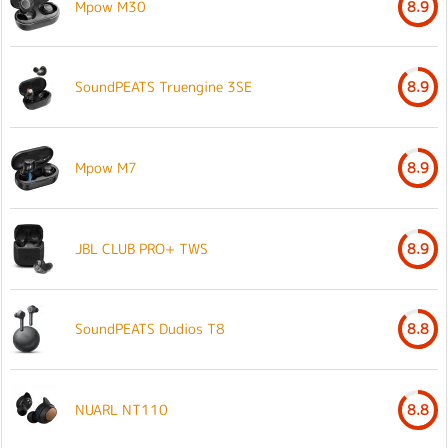
Mpow M30
8.9
SoundPEATS Truengine 3SE
8.9
Mpow M7
8.9
JBL CLUB PRO+ TWS
8.9
SoundPEATS Dudios T8
8.8
NUARL NT110
8.8