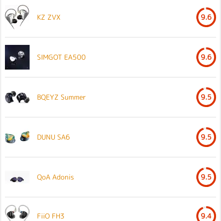
KZ ZVX
9.6
SIMGOT EA500
9.6
BQEYZ Summer
9.5
DUNU SA6
9.5
QoA Adonis
9.5
FiiO FH3
9.4