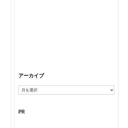
アーカイブ
ア
ー
カ
イ
ブ
PR