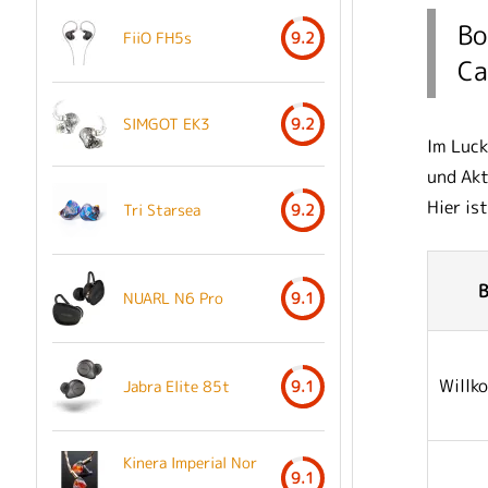
Bo
FiiO FH5s
9.2
Ca
SIMGOT EK3
9.2
Im Luck
und Akt
Hier is
Tri Starsea
9.2
B
NUARL N6 Pro
9.1
Willk
Jabra Elite 85t
9.1
Kinera Imperial Nor
9.1