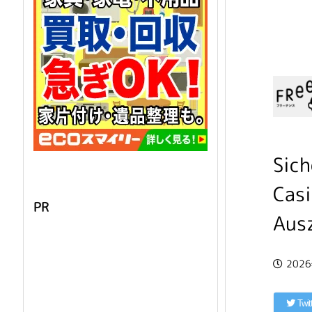
Sic
Casi
PR
Aus
202
Twit