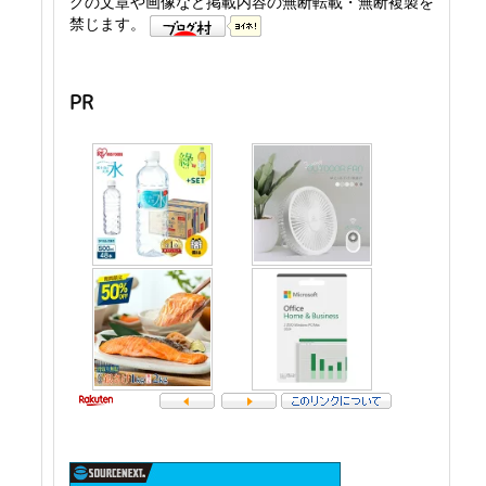
グの文章や画像など掲載内容の無断転載・無断複製を
禁じます。
PR