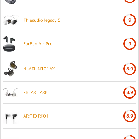
Thieaudio legacy 5
9
EarFun Air Pro
9
NUARL NT01AX
8.9
KBEAR LARK
8.9
AR:TIO RK01
8.9