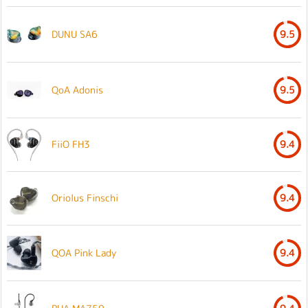
DUNU SA6
9.5
QoA Adonis
9.5
FiiO FH3
9.4
Oriolus Finschi
9.4
QOA Pink Lady
9.4