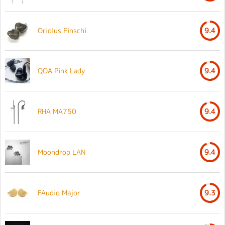
Oriolus Finschi
9.4
QOA Pink Lady
9.4
RHA MA750
9.4
Moondrop LAN
9.4
FAudio Major
9.3