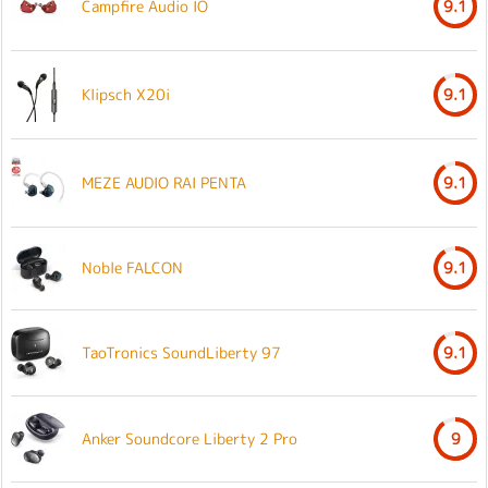
Campfire Audio IO
9.1
Klipsch X20i
9.1
MEZE AUDIO RAI PENTA
9.1
Noble FALCON
9.1
TaoTronics SoundLiberty 97
9.1
Anker Soundcore Liberty 2 Pro
9