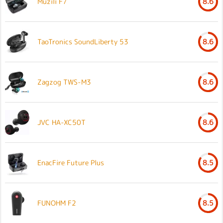
Muzili F7
8.6
TaoTronics SoundLiberty 53
8.6
Zagzog TWS-M3
8.6
JVC HA-XC50T
8.6
EnacFire Future Plus
8.5
FUNOHM F2
8.5