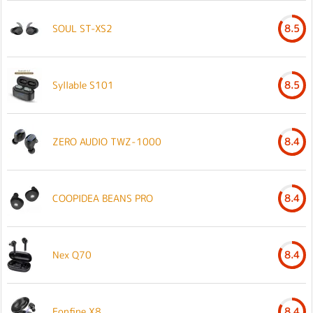
SOUL ST-XS2
8.5
Syllable S101
8.5
ZERO AUDIO TWZ-1000
8.4
COOPIDEA BEANS PRO
8.4
Nex Q70
8.4
Eonfine X8
8.4