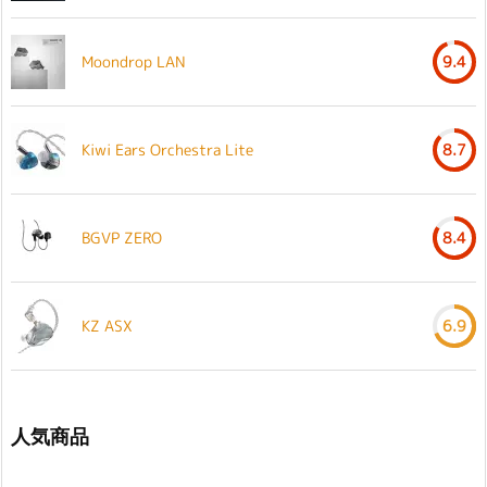
Moondrop LAN
9.4
Kiwi Ears Orchestra Lite
8.7
BGVP ZERO
8.4
KZ ASX
6.9
人気商品