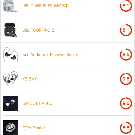
JBL TUNE FLEX GHOST
8.1
JBL TOUR PRO 2
8.1
See Audio x Z Reviews Rinko
8.6
KZ ZVX
9.6
SIMGOT EA500
9.6
QOA Gimlet
8.8