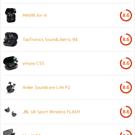
MAVIN Air-X
8.6
TaoTronics SoundLiberty 94
8.6
yinyoo C5S
8.6
Anker Soundcore Life P2
8.6
JBL UA Sport Wireless FLASH
8.6