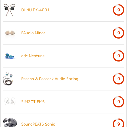
DUNU DK-4001
9
FAudio Minor
9
qdc Neptune
9
Reecho & Peacock Audio Spring
9
SIMGOT EM5
9
SoundPEATS Sonic
9