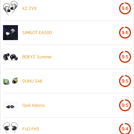
KZ ZVX
9.6
SIMGOT EA500
9.6
BQEYZ Summer
9.5
DUNU SA6
9.5
QoA Adonis
9.5
FiiO FH3
9.4