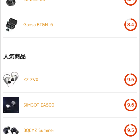
Gaosa BTGN-6
8.4
人気商品
KZ ZVX
9.6
SIMGOT EA500
9.6
BQEYZ Summer
9.5