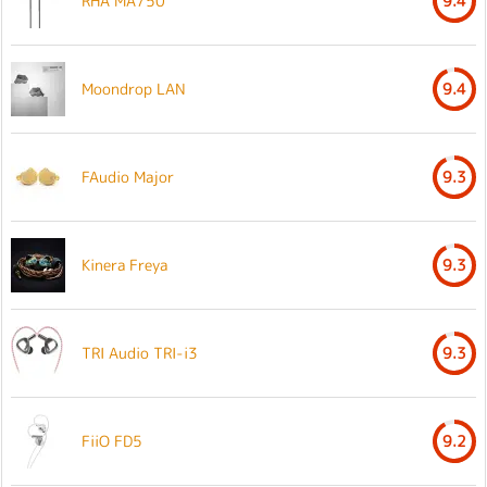
RHA MA750
9.4
Moondrop LAN
9.4
FAudio Major
9.3
Kinera Freya
9.3
TRI Audio TRI-i3
9.3
FiiO FD5
9.2