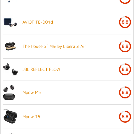
AVIOT TE-D01d
8.8
The House of Marley Liberate Air
8.8
JBL REFLECT FLOW
8.8
Mpow M5
8.8
Mpow T5
8.8