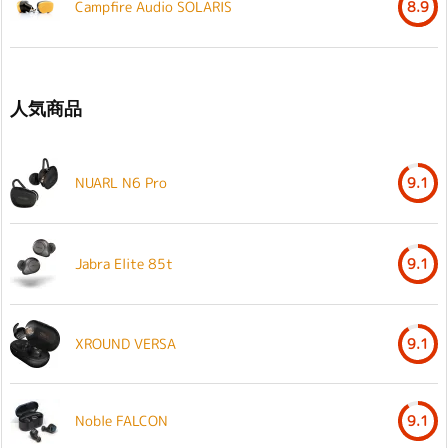
Campfire Audio SOLARIS
8.9
人気商品
NUARL N6 Pro
9.1
Jabra Elite 85t
9.1
XROUND VERSA
9.1
Noble FALCON
9.1