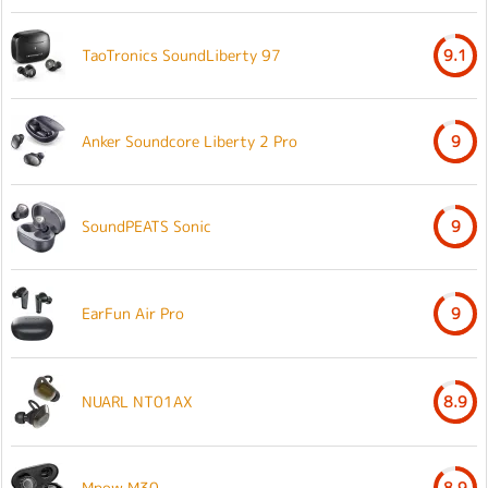
TaoTronics SoundLiberty 97
9.1
Anker Soundcore Liberty 2 Pro
9
SoundPEATS Sonic
9
EarFun Air Pro
9
NUARL NT01AX
8.9
Mpow M30
8.9