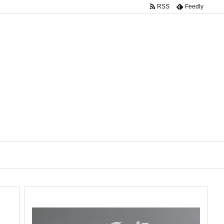
RSS
Feedly