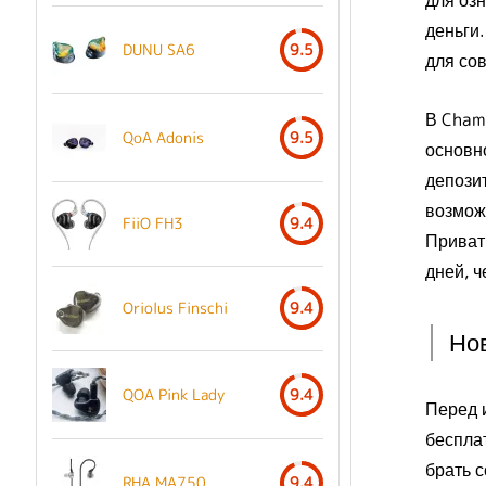
для оз
деньги
DUNU SA6
9.5
для со
В Cham
QoA Adonis
9.5
основн
депозит
возможе
FiiO FH3
9.4
Приват
дней, ч
Oriolus Finschi
9.4
Нов
QOA Pink Lady
9.4
Перед и
беспла
брать 
RHA MA750
9.4