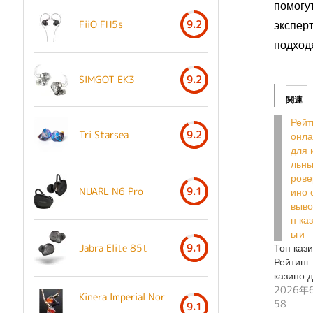
помогу
экспер
FiiO FH5s
9.2
подход
SIMGOT EK3
9.2
関連
Рейт
Tri Starsea
9.2
онла
для 
льны
рове
NUARL N6 Pro
9.1
ино 
выво
н ка
ьги
Топ каз
Jabra Elite 85t
9.1
Рейтинг
казино 
2026年
Kinera Imperial Nor
58
9.1