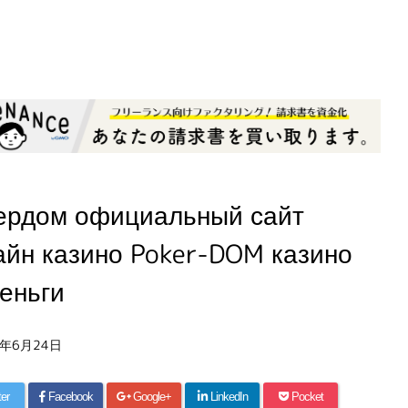
ердом официальный сайт
айн казино Poker-DOM казино
деньги
6年6月24日
ter
Facebook
Google+
LinkedIn
Pocket