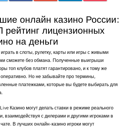
шие онлайн казино России:
 рейтинг лицензионных
ино на деньги
играть в слоты, рулетку, карты или игры с живыми
ми сможете без обмана. Полученные выигрыши
ры топ клубов платят гарантировано, и к тому же
 оперативно. Но не забывайте про термины,
вленные платежками, которые вы будете выбирать для
а.
Live Казино могут делать ставки в режиме реального
и, взаимодействуя с дилерами и другими игроками в
чате. В лучших онлайн-казино игроки могут