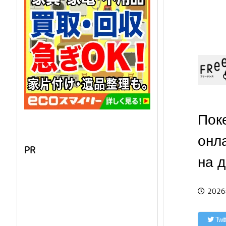
Пок
онл
PR
на 
202
Twit