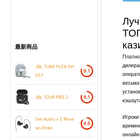
Луч
ТОП
каз
最新商品
Платно 
дилера
JBL TUNE FLEX GH
8.1
операто
OST
весьма
устано
JBL TOUR PRO 2
8.1
кэшаут
Игроки 
See Audio x Z Revie
8.6
времен
ws Rinko
онлайн 