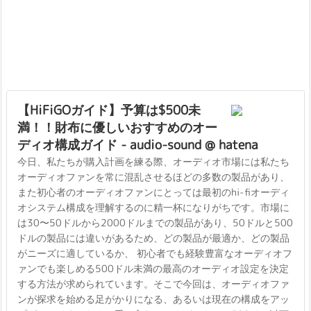
【HiFiGOガイド】予算は$500未
満！！財布に優しいおすすめのオー
ディオ構成ガイド - audio-sound @ hatena
今日、私たちが購入計画を練る際、オーディオ市場には私たち
オーディオファンを常に混乱させるほどの多数の製品があり、
また初心者のオーディオファンにとっては最初のhi-fiオーディ
オシステム構成を理解するのに精一杯になりがちです。市場に
は30〜50ドルから2000ドルまでの製品があり、50ドルと500
ドルの製品には違いがあるため、どの製品が最適か、どの製品
がニーズに適しているか、 初心者でも経験豊富なオーディオフ
ァンでも楽しめる500ドル未満の最高のオーディオ設定を決定
する方法が求められています。そこで今回は、オーディオファ
ンが探求を始める足がかりになる、あるいは現在の構成をアッ