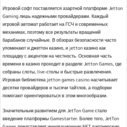
Игровой софт поставляется азартной платформе Jetton
Gaming лишь надежными провайдерами. Каждый
игровой автомат работает на ГСЧ и современных
механиках, поэтому все результаты вращений
барабанов случайные. В обзорах безопасности часто
упоминают и джеттон казино, и jetton казино как
площадку с акцентом на честность. Основная часть
времени в казино проходит в разделе Jetton Games, где
собраны слоты, live-столы и быстрые развлечения.
Игровая библиотека jetton games casino насчитывает
десятки провайдеров и тысячи тайтлов, а подборки
помогают ориентироваться в этом многообразии.
Значительным развитием для JetTon Game стало
введение платформы Gamestarter. Более того, JetTon
Games представляет инновационную NFT партнерскую