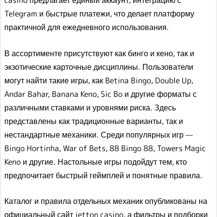
Telegram и быстрые платежи, что делает платформу
практичной для ежедневного использования.
В ассортименте присутствуют как бинго и кено, так и
экзотические карточные дисциплины. Пользователи
могут найти такие игры, как Betina Bingo, Double Up,
Andar Bahar, Banana Keno, Sic Bo и другие форматы с
различными ставками и уровнями риска. Здесь
представлены как традиционные варианты, так и
нестандартные механики. Среди популярных игр —
Bingo Hortinha, War of Bets, 88 Bingo 88, Towers Magic
Keno и другие. Настольные игры подойдут тем, кто
предпочитает быстрый геймплей и понятные правила.
Каталог и правила отдельных механик опубликованы на
официальный сайт jetton casino, а фильтры и подборки