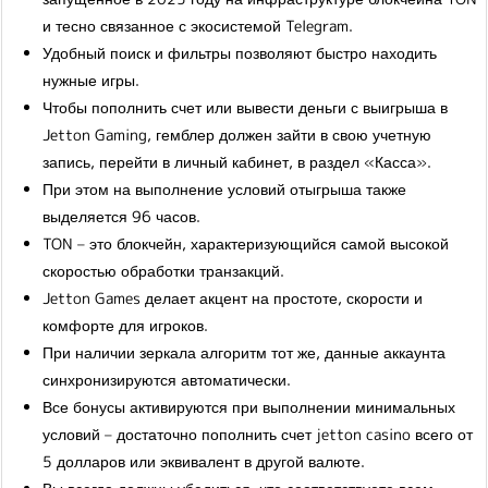
и тесно связанное с экосистемой Telegram.
Удобный поиск и фильтры позволяют быстро находить
нужные игры.
Чтобы пополнить счет или вывести деньги с выигрыша в
Jetton Gaming, гемблер должен зайти в свою учетную
запись, перейти в личный кабинет, в раздел «Касса».
При этом на выполнение условий отыгрыша также
выделяется 96 часов.
TON – это блокчейн, характеризующийся самой высокой
скоростью обработки транзакций.
Jetton Games делает акцент на простоте, скорости и
комфорте для игроков.
При наличии зеркала алгоритм тот же, данные аккаунта
синхронизируются автоматически.
Все бонусы активируются при выполнении минимальных
условий – достаточно пополнить счет jetton casino всего от
5 долларов или эквивалент в другой валюте.