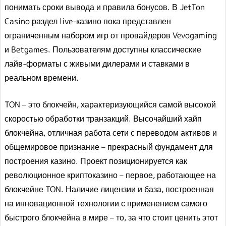
понимать сроки вывода и правила бонусов. В JetTon
Casino раздел live-казино пока представлен
ограниченным набором игр от провайдеров Vevogaming
и Betgames. Пользователям доступны классические
лайв-форматы с живыми дилерами и ставками в
реальном времени.
TON – это блокчейн, характеризующийся самой высокой
скоростью обработки транзакций. Высочайший хайп
блокчейна, отличная работа сети с переводом активов и
общемировое признание – прекрасный фундамент для
построения казино. Проект позиционируется как
революционное криптоказино – первое, работающее на
блокчейне TON. Наличие лицензии и база, построенная
на инновационной технологии с применением самого
быстрого блокчейна в мире – то, за что стоит ценить этот