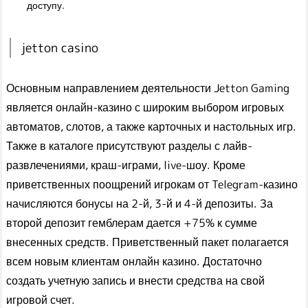
доступу.
jetton casino
Основным направлением деятельности Jetton Gaming
является онлайн-казино с широким выбором игровых
автоматов, слотов, а также карточных и настольных игр.
Также в каталоге присутствуют разделы с лайв-
развлечениями, краш-играми, live-шоу. Кроме
приветственных поощрений игрокам от Telegram-казино
начисляются бонусы на 2-й, 3-й и 4-й депозиты. За
второй депозит гемблерам дается +75% к сумме
внесенных средств. Приветственный пакет полагается
всем новым клиентам онлайн казино. Достаточно
создать учетную запись и внести средства на свой
игровой счет.