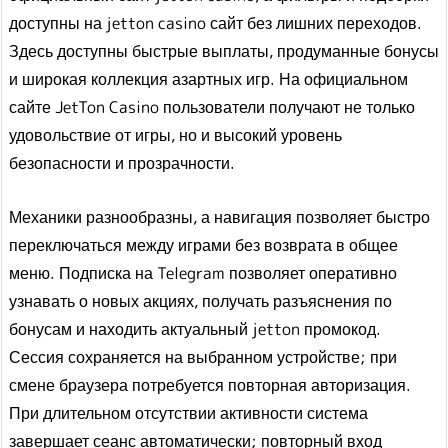
доступны на jetton casino сайт без лишних переходов.
Здесь доступны быстрые выплаты, продуманные бонусы
и широкая коллекция азартных игр. На официальном
сайте JetTon Casino пользователи получают не только
удовольствие от игры, но и высокий уровень
безопасности и прозрачности.
Механики разнообразны, а навигация позволяет быстро
переключаться между играми без возврата в общее
меню. Подписка на Telegram позволяет оперативно
узнавать о новых акциях, получать разъяснения по
бонусам и находить актуальный jetton промокод.
Сессия сохраняется на выбранном устройстве; при
смене браузера потребуется повторная авторизация.
При длительном отсутствии активности система
завершает сеанс автоматически; повторный вход