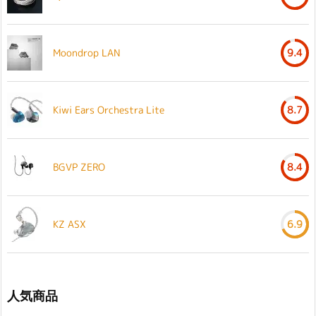
Moondrop LAN
9.4
Kiwi Ears Orchestra Lite
8.7
BGVP ZERO
8.4
KZ ASX
6.9
人気商品