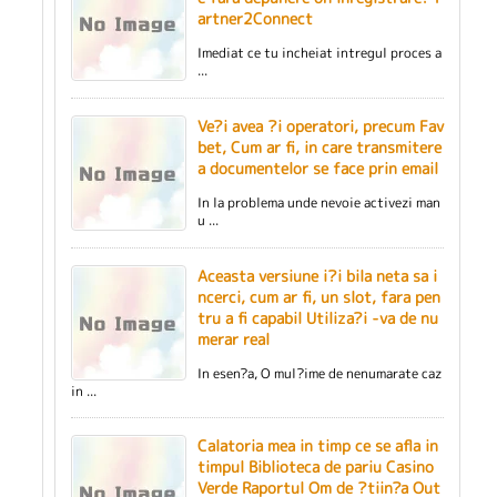
artner2Connect
Imediat ce tu incheiat intregul proces a
...
Ve?i avea ?i operatori, precum Fav
bet, Cum ar fi, in care transmitere
a documentelor se face prin email
In la problema unde nevoie activezi man
u ...
Aceasta versiune i?i bila neta sa i
ncerci, cum ar fi, un slot, fara pen
tru a fi capabil Utiliza?i -va de nu
merar real
In esen?a, O mul?ime de nenumarate caz
in ...
Calatoria mea in timp ce se afla in
timpul Biblioteca de pariu Casino
Verde Raportul Om de ?tiin?a Out