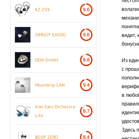
Necroma
волати
KZ ZVX
9.6
механи
понятн
видит,
SIMGOT EA500
9.6
бонусн
QOA Gimlet
8.8
Из еди
с прош
пополне
Moondrop LAN
9.4
верифи
в любо
правил
Kiwi Ears Orchestra
8.7
иденти
Lite
удостов
Здесь 
BGVP ZERO
8.4
нестан