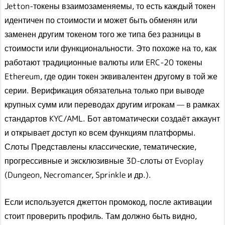
Jetton-токены взаимозаменяемы, то есть каждый токен
идентичен по стоимости и может быть обменян или
заменен другим токеном того же типа без разницы в
стоимости или функциональности. Это похоже на то, как
работают традиционные валюты или ERC-20 токены
Ethereum, где один токен эквивалентен другому в той же
серии. Верификация обязательна только при выводе
крупных сумм или переводах другим игрокам — в рамках
стандартов KYC/AML. Бот автоматически создаёт аккаунт
и открывает доступ ко всем функциям платформы.
Слоты Представлены классические, тематические,
прогрессивные и эксклюзивные 3D-слоты от Evoplay
(Dungeon, Necromancer, Sprinkle и др.).
Если используется джеттон промокод, после активации
стоит проверить профиль. Там должно быть видно,