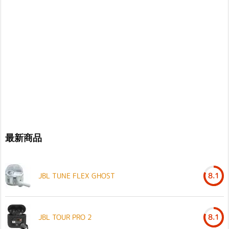
最新商品
JBL TUNE FLEX GHOST
8.1
JBL TOUR PRO 2
8.1