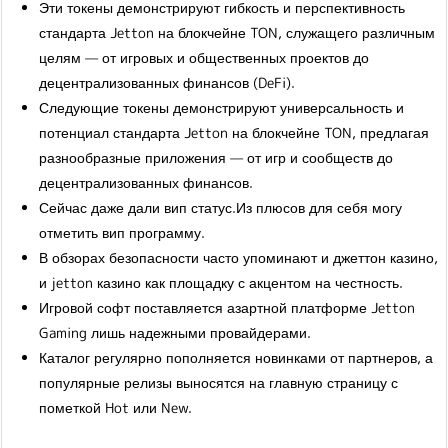
Эти токены демонстрируют гибкость и перспективность
стандарта Jetton на блокчейне TON, служащего различным
целям — от игровых и общественных проектов до
децентрализованных финансов (DeFi).
Следующие токены демонстрируют универсальность и
потенциал стандарта Jetton на блокчейне TON, предлагая
разнообразные приложения — от игр и сообществ до
децентрализованных финансов.
Сейчас даже дали вип статус.Из плюсов для себя могу
отметить вип программу.
В обзорах безопасности часто упоминают и джеттон казино,
и jetton казино как площадку с акцентом на честность.
Игровой софт поставляется азартной платформе Jetton
Gaming лишь надежными провайдерами.
Каталог регулярно пополняется новинками от партнеров, а
популярные релизы выносятся на главную страницу с
пометкой Hot или New.