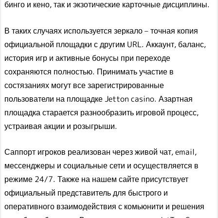
бинго и кено, так и экзотические карточные дисциплины.
В таких случаях используется зеркало – точная копия
официальной площадки с другим URL. Аккаунт, баланс,
история игр и активные бонусы при переходе
сохраняются полностью. Принимать участие в
состязаниях могут все зарегистрированные
пользователи на площадке Jetton casino. Азартная
площадка старается разнообразить игровой процесс,
устраивая акции и розыгрыши.
Саппорт игроков реализован через живой чат, email,
мессенджеры и социальные сети и осуществляется в
режиме 24/7. Также на нашем сайте присутствует
официальный представитель для быстрого и
оперативного взаимодействия с комьюнити и решения