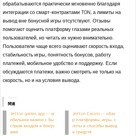
обрабатываются практически мгновенно благодаря
интеграции со смарт-контрактами TON, а лимиты на
вывод вне бонусной игры отсутствуют. Отзывы
помогают оценить платформу глазами реальных
пользователей, но читать их нужно внимательно.
Пользователи чаще всего оценивают скорость входа,
стабильность игры, понятность бонусов, работу
платежей, мобильное удобство и поддержку. Если
обсуждаются платежи, важно смотреть не только на
скорость, но и на условия вывода.
関連
Jetton games app — м
Jetton Casino — обзо
обильное казино с бы
р платформы, игры, с
стрым входом и бонус
лоты и способы вывод
ами
а средств