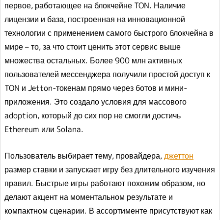
первое, работающее на блокчейне TON. Наличие
лицензии и база, построенная на инновационной
технологии с применением самого быстрого блокчейна в
мире – то, за что стоит ценить этот сервис выше
множества остальных. Более 900 млн активных
пользователей мессенджера получили простой доступ к
TON и Jetton-токенам прямо через ботов и мини-
приложения. Это создало условия для массового
adoption, который до сих пор не смогли достичь
Ethereum или Solana.
Пользователь выбирает тему, провайдера,
джеттон
размер ставки и запускает игру без длительного изучения
правил. Быстрые игры работают похожим образом, но
делают акцент на моментальном результате и
компактном сценарии. В ассортименте присутствуют как