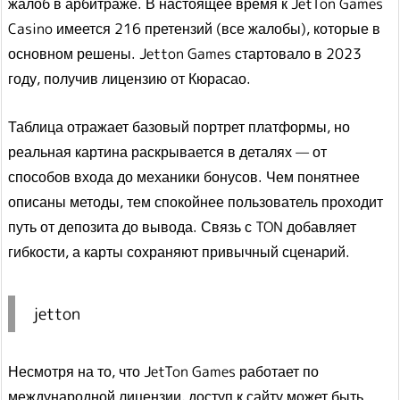
жалоб в арбитраже. В настоящее время к JetTon Games
Casino имеется 216 претензий (все жалобы), которые в
основном решены. Jetton Games стартовало в 2023
году, получив лицензию от Кюрасао.
Таблица отражает базовый портрет платформы, но
реальная картина раскрывается в деталях — от
способов входа до механики бонусов. Чем понятнее
описаны методы, тем спокойнее пользователь проходит
путь от депозита до вывода. Связь с TON добавляет
гибкости, а карты сохраняют привычный сценарий.
jetton
Несмотря на то, что JetTon Games работает по
международной лицензии, доступ к сайту может быть