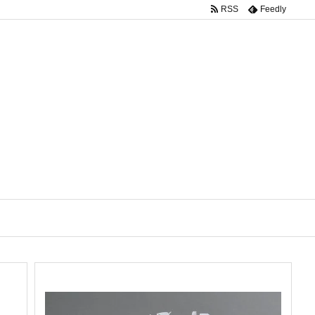
RSS
Feedly