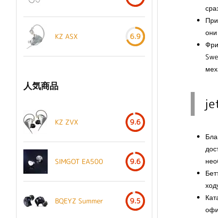
сра
При
они
KZ ASX
6.9
Фри
Swe
мех
人気商品
je
KZ ZVX
9.6
Бла
дос
нео
SIMGOT EA500
9.6
Бет
ход
Кат
BQEYZ Summer
9.5
офи