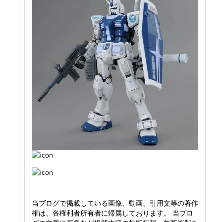
当ブログで掲載している画像、動画、引用文等の著作
権は、各権利者所有者に帰属しております。 当ブロ