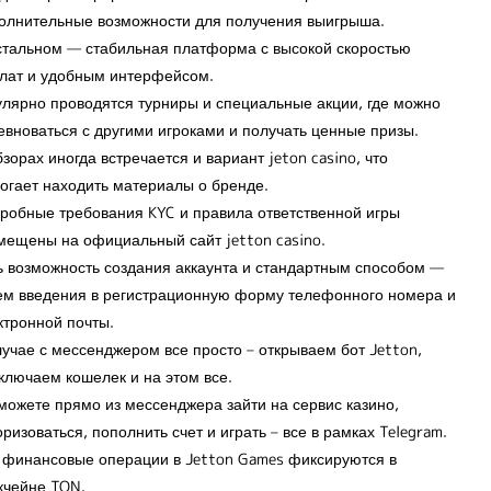
олнительные возможности для получения выигрыша.
стальном — стабильная платформа с высокой скоростью
лат и удобным интерфейсом.
улярно проводятся турниры и специальные акции, где можно
евноваться с другими игроками и получать ценные призы.
бзорах иногда встречается и вариант jeton casino, что
огает находить материалы о бренде.
робные требования KYC и правила ответственной игры
мещены на официальный сайт jetton casino.
ь возможность создания аккаунта и стандартным способом —
ем введения в регистрационную форму телефонного номера и
ктронной почты.
лучае с мессенджером все просто – открываем бот Jetton,
ключаем кошелек и на этом все.
можете прямо из мессенджера зайти на сервис казино,
оризоваться, пополнить счет и играть – все в рамках Telegram.
 финансовые операции в Jetton Games фиксируются в
кчейне TON.