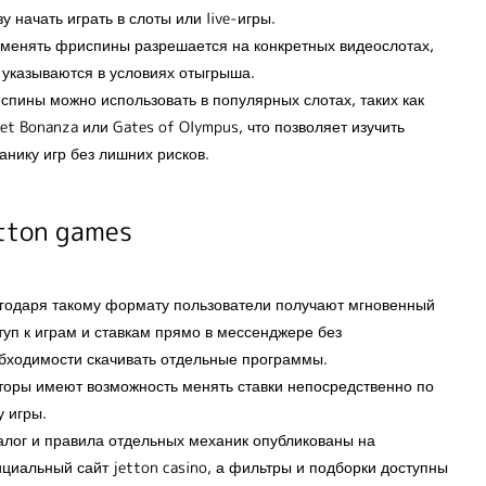
зу начать играть в слоты или live-игры.
менять фриспины разрешается на конкретных видеослотах,
 указываются в условиях отыгрыша.
спины можно использовать в популярных слотах, таких как
et Bonanza или Gates of Olympus, что позволяет изучить
анику игр без лишних рисков.
tton games
годаря такому формату пользователи получают мгновенный
туп к играм и ставкам прямо в мессенджере без
бходимости скачивать отдельные программы.
торы имеют возможность менять ставки непосредственно по
у игры.
алог и правила отдельных механик опубликованы на
циальный сайт jetton casino, а фильтры и подборки доступны