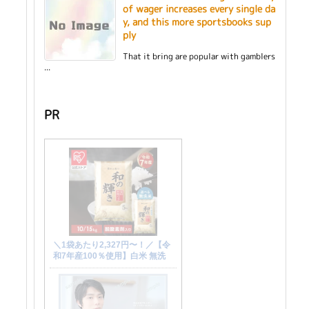
of wager increases every single da
y, and this more sportsbooks sup
ply
That it bring are popular with gamblers
...
PR