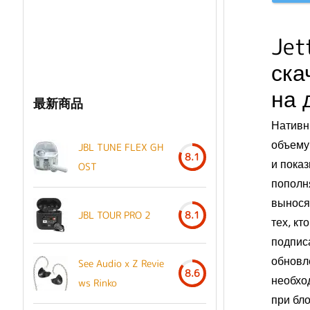
Jet
ска
на 
最新商品
Нативн
объему
JBL TUNE FLEX GH
8.1
и пока
OST
пополн
вынося
JBL TOUR PRO 2
8.1
тех, кт
подпис
обновл
See Audio x Z Revie
8.6
необхо
ws Rinko
при бло