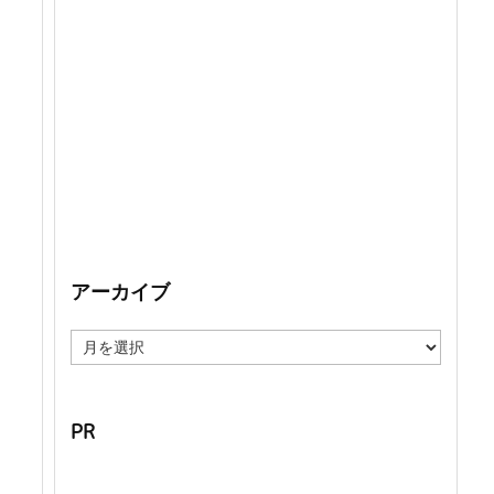
アーカイブ
ア
ー
カ
イ
ブ
PR