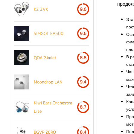
продол
KZ ZVX
9.6
Эта
пос
SIMGOT EA500
9.6
Осн
фиа
пло
В р
QOA Gimlet
8.8
ста
Чащ
мак
Moondrop LAN
9.4
Что
зая
Кон
Kiwi Ears Orchestra
8.7
усл
Lite
Про
мот
Пол
BGVP ZERO
8.4