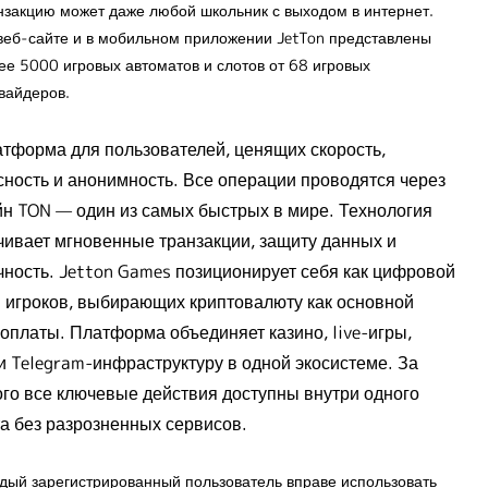
нзакцию может даже любой школьник с выходом в интернет.
веб-сайте и в мобильном приложении JetTon представлены
ее 5000 игровых автоматов и слотов от 68 игровых
вайдеров.
атформа для пользователей, ценящих скорость,
сность и анонимность. Все операции проводятся через
йн TON — один из самых быстрых в мире. Технология
чивает мгновенные транзакции, защиту данных и
чность. Jetton Games позиционирует себя как цифровой
я игроков, выбирающих криптовалюту как основной
 оплаты. Платформа объединяет казино, live-игры,
 и Telegram-инфраструктуру в одной экосистеме. За
того все ключевые действия доступны внутри одного
та без разрозненных сервисов.
дый зарегистрированный пользователь вправе использовать