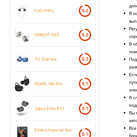
доп
FiiO FH5s
9.2
В о
вып
Рег
SIMGOT EK3
9.2
сор
В о
пом
Tri Starsea
9.2
Под
раз
Ест
пут
NUARL N6 Pro
9.1
эле
В с
под
Jabra Elite 85t
9.1
Вы 
авт
Все
Kinera Imperial Nor
9.1
бло