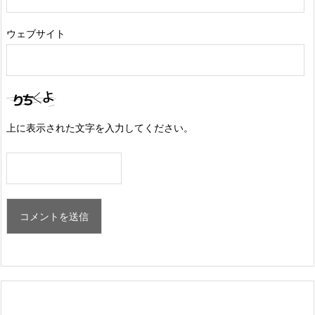
ウェブサイト
上に表示された文字を入力してください。