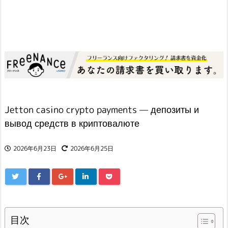
Jetton casino crypto payments — депозиты и
вывод средств в криптовалюте
2026年6月23日
2026年6月25日
目次