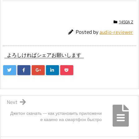
1450A Z
Posted by
audio-reviewer
よろしければシェアお願いします
Next
Джетон скачать — как установить приложени
е казино на смартфон быстро