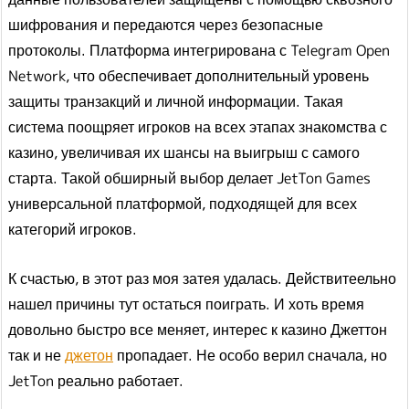
шифрования и передаются через безопасные
протоколы. Платформа интегрирована с Telegram Open
Network, что обеспечивает дополнительный уровень
защиты транзакций и личной информации. Такая
система поощряет игроков на всех этапах знакомства с
казино, увеличивая их шансы на выигрыш с самого
старта. Такой обширный выбор делает JetTon Games
универсальной платформой, подходящей для всех
категорий игроков.
К счастью, в этот раз моя затея удалась. Действитеельно
нашел причины тут остаться поиграть. И хоть время
довольно быстро все меняет, интерес к казино Джеттон
так и не
джетон
пропадает. Не особо верил сначала, но
JetTon реально работает.