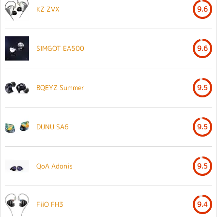
KZ ZVX
9.6
SIMGOT EA500
9.6
BQEYZ Summer
9.5
DUNU SA6
9.5
QoA Adonis
9.5
FiiO FH3
9.4