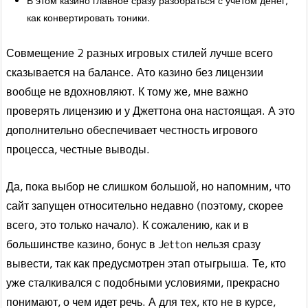
В этом казино главное сразу разобраться с учетом денег,
как конвертировать тоники.
Совмещение 2 разных игровых стилей лучше всего
сказывается на балансе. Ато казино без лицензии
вообще не вдохновляют. К тому же, мне важно
проверять лицензию и у Джеттона она настоящая. А это
дополнительно обеспечивает честность игрового
процесса, честные выводы.
Да, пока выбор не слишком большой, но напомним, что
сайт запущен относительно недавно (поэтому, скорее
всего, это только начало). К сожалению, как и в
большинстве казино, бонус в Jetton нельзя сразу
вывести, так как предусмотрен этап отыгрыша. Те, кто
уже сталкивался с подобными условиями, прекрасно
понимают, о чем идет речь. А для тех, кто не в курсе,