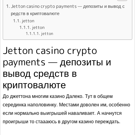
Jetton casino crypto payments — депозиты и вывод с
редств в криптовалюте
jetton
jetton
jetton
Jetton casino crypto
payments — депозиты и
вывод средств в
криптовалюте
До джеттона многим казино Далеко. Тут в общем
серединка наполовинку. Местами доволен им, особенно
если нормально выигрышей наваливает. А начнутся
проигрыши то стаааюсь в другом казино переждать.