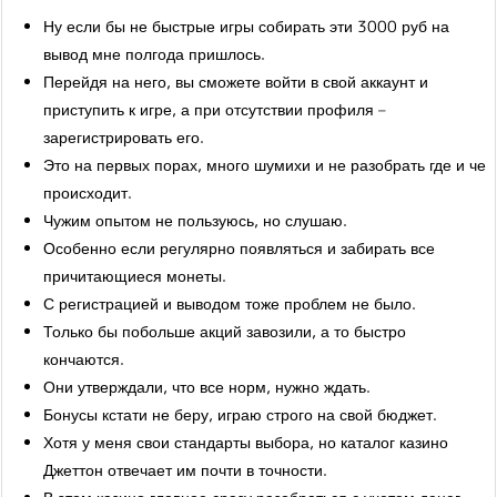
Ну если бы не быстрые игры собирать эти 3000 руб на
вывод мне полгода пришлось.
Перейдя на него, вы сможете войти в свой аккаунт и
приступить к игре, а при отсутствии профиля –
зарегистрировать его.
Это на первых порах, много шумихи и не разобрать где и че
происходит.
Чужим опытом не пользуюсь, но слушаю.
Особенно если регулярно появляться и забирать все
причитающиеся монеты.
С регистрацией и выводом тоже проблем не было.
Только бы побольше акций завозили, а то быстро
кончаются.
Они утверждали, что все норм, нужно ждать.
Бонусы кстати не беру, играю строго на свой бюджет.
Хотя у меня свои стандарты выбора, но каталог казино
Джеттон отвечает им почти в точности.