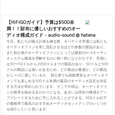
【HiFiGOガイド】予算は$500未
満！！財布に優しいおすすめのオー
ディオ構成ガイド - audio-sound @ hatena
今日、私たちが購入計画を練る際、オーディオ市場には私たち
オーディオファンを常に混乱させるほどの多数の製品があり、
また初心者のオーディオファンにとっては最初のhi-fiオーディ
オシステム構成を理解するのに精一杯になりがちです。市場に
は30〜50ドルから2000ドルまでの製品があり、50ドルと500
ドルの製品には違いがあるため、どの製品が最適か、どの製品
がニーズに適しているか、 初心者でも経験豊富なオーディオフ
ァンでも楽しめる500ドル未満の最高のオーディオ設定を決定
する方法が求められています。そこで今回は、オーディオファ
ンが探求を始める足がかりになる、あるいは現在の構成をアッ
プグレードするために手に入れることができる、500ドル以下
の価格帯で最高のおすすめオーディオセットアップのいくつか
を紹介したいと思います。