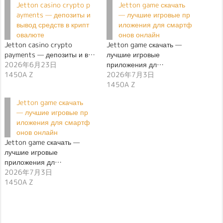
Jetton casino crypto p
Jetton game скачать
ayments — депозиты и
— лучшие игровые пр
вывод средств в крипт
иложения для смартф
овалюте
онов онлайн
Jetton casino crypto
Jetton game скачать —
payments — депозиты и в…
лучшие игровые
2026年6月23日
приложения дл…
1450A Z
2026年7月3日
1450A Z
Jetton game скачать
— лучшие игровые пр
иложения для смартф
онов онлайн
Jetton game скачать —
лучшие игровые
приложения дл…
2026年7月3日
1450A Z