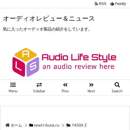
RSS
Feedly
オーディオレビュー＆ニュース
気に入ったオーディオ製品の紹介をしています。
Menu
Sidebar
Prev
Next
Search
ホーム
>
newtribuna.ru
>
1450A Z