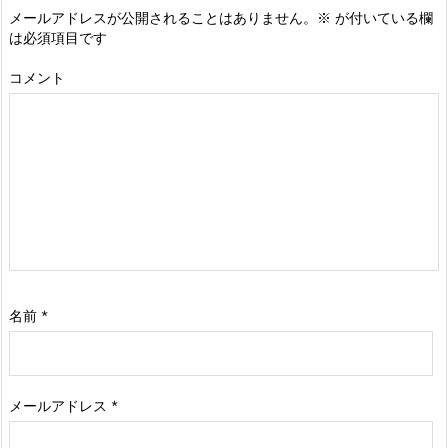
メールアドレスが公開されることはありません。
※
が付いている欄
は必須項目です
コメント
名前
*
メールアドレス
*