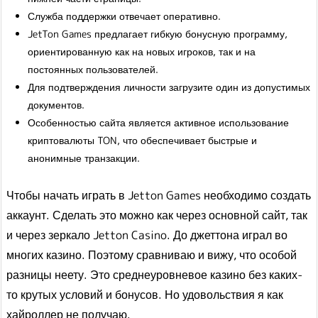
Служба поддержки отвечает оперативно.
JetTon Games предлагает гибкую бонусную программу,
ориентированную как на новых игроков, так и на
постоянных пользователей.
Для подтверждения личности загрузите один из допустимых
документов.
Особенностью сайта является активное использование
криптовалюты TON, что обеспечивает быстрые и
анонимные транзакции.
Чтобы начать играть в Jetton Games необходимо создать
аккаунт. Сделать это можно как через основной сайт, так
и через зеркало Jetton Casino. До джеттона играл во
многих казино. Поэтому сравниваю и вижу, что особой
разницы неету. Это среднеуровневое казино без каких-
то крутых условий и бонусов. Но удовольствия я как
хайроллер не получаю.