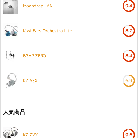
Moondrop LAN
9.4
Kiwi Ears Orchestra Lite
8.7
BGVP ZERO
8.4
KZ ASX
6.9
人気商品
KZ ZVX
9.6