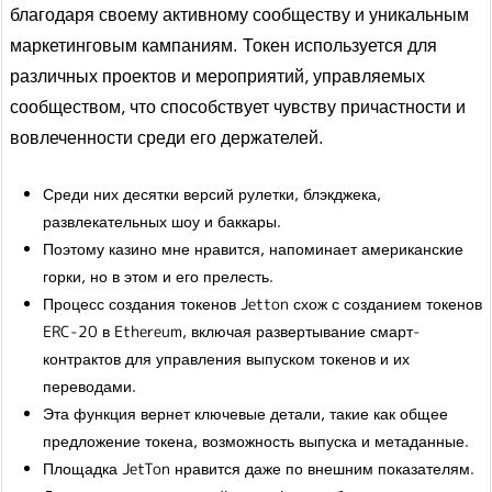
благодаря своему активному сообществу и уникальным
маркетинговым кампаниям. Токен используется для
различных проектов и мероприятий, управляемых
сообществом, что способствует чувству причастности и
вовлеченности среди его держателей.
Среди них десятки версий рулетки, блэкджека,
развлекательных шоу и баккары.
Поэтому казино мне нравится, напоминает американские
горки, но в этом и его прелесть.
Процесс создания токенов Jetton схож с созданием токенов
ERC-20 в Ethereum, включая развертывание смарт-
контрактов для управления выпуском токенов и их
переводами.
Эта функция вернет ключевые детали, такие как общее
предложение токена, возможность выпуска и метаданные.
Площадка JetTon нравится даже по внешним показателям.