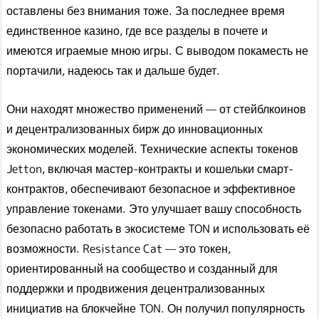
оставлены без внимания тоже. За последнее время
единственное казино, где все разделы в почете и
имеются играемые мною игры. С выводом покаместь не
портачили, надеюсь так и дальше будет.
Они находят множество применений — от стейблкоинов
и децентрализованных бирж до инновационных
экономических моделей. Технические аспекты токенов
Jetton, включая мастер-контракты и кошельки смарт-
контрактов, обеспечивают безопасное и эффективное
управление токенами. Это улучшает вашу способность
безопасно работать в экосистеме TON и использовать её
возможности. Resistance Cat — это токен,
ориентированный на сообщество и созданный для
поддержки и продвижения децентрализованных
инициатив на блокчейне TON. Он получил популярность