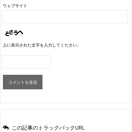
ウェブサイト
上に表示された文字を入力してください。
この記事のトラックバックURL