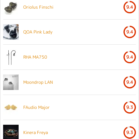
Oriolus Finschi
9.4
QOA Pink Lady
9.4
RHA MA750
9.4
Moondrop LAN
9.4
FAudio Major
9.3
Kinera Freya
9.3