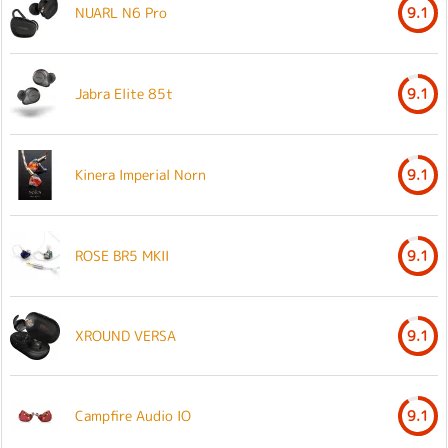
NUARL N6 Pro
9.1
Jabra Elite 85t
9.1
Kinera Imperial Norn
9.1
ROSE BR5 MKII
9.1
XROUND VERSA
9.1
Campfire Audio IO
9.1