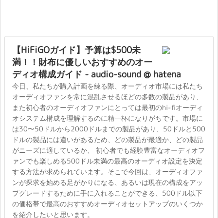
【HiFiGOガイド】予算は$500未
満！！財布に優しいおすすめのオー
ディオ構成ガイド - audio-sound @ hatena
今日、私たちが購入計画を練る際、オーディオ市場には私たち
オーディオファンを常に混乱させるほどの多数の製品があり、
また初心者のオーディオファンにとっては最初のhi-fiオーディ
オシステム構成を理解するのに精一杯になりがちです。市場に
は30〜50ドルから2000ドルまでの製品があり、50ドルと500
ドルの製品には違いがあるため、どの製品が最適か、どの製品
がニーズに適しているか、 初心者でも経験豊富なオーディオフ
ァンでも楽しめる500ドル未満の最高のオーディオ設定を決定
する方法が求められています。そこで今回は、オーディオファ
ンが探求を始める足がかりになる、あるいは現在の構成をアッ
プグレードするために手に入れることができる、500ドル以下
の価格帯で最高のおすすめオーディオセットアップのいくつか
を紹介したいと思います。