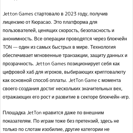
Jetton Games стартовало в 2023 году, получив
лицензию от Кюрасао. Это платформа для
пользователей, ценящих скорость, безопасность и
анонимность. Все операции проводятся через блокчейн
TON — один из самых быстрых в мире. Технология
обеспечивает мгновенные транзакции, защиту данных и
прозрачность. Jetton Games позиционирует себя как
цифровой хаб для игроков, выбирающих криптовалюту
как основной способ оплаты. JetTon Game с момента
своего создания достиг нескольких значительных вех,
отражающих его рост и развитие в секторе блокчейн-игр.
Площадка JetTon нравится даже по внешним
показателям. По играм тоже без претензий, здесь не
только по слотам изобилие, другие категории не