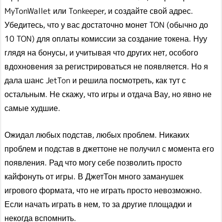
MyTonWallet или Tonkeeper, и создайте свой адрес.
Убедитесь, что у вас достаточно монет TON (обычно до
10 TON) для оплаты комиссии за создание токена. Нуу
глядя на бонусы, и учитывая что других нет, особого
вдохновения за регистрироваться не появляется. Но я
дала шанс JetTon и решила посмотреть, как тут с
остальным. Не скажу, что игры и отдача Вау, но явно не
самые худшие.
Ожидал любых подстав, любых проблем. Никаких
проблем и подстав в джеттоне не получил с момента его
появления. Рад что могу себе позволить просто
кайфонуть от игры. В ДжетТон много заманушек
игрового формата, что не играть просто невозможно.
Если начать играть в нем, то за другие площадки и
некогда вспомнить.