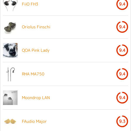
FiiO FH3
9.4
Oriolus Finschi
9.4
QOA Pink Lady
9.4
RHA MA750
9.4
Moondrop LAN
9.4
FAudio Major
9.3