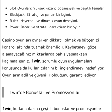
Slot Oyunları: Yüksek kazanç potansiyeli ve çeşitli temalar.
Blackjack: Strateji ve şansın birleşimi.
Rulet: Heyecanlı ve dinamik oyun deneyimi.
Poker: Beceri ve strateji gerektiren bir oyun.
Casino oyunları oynarken dikkatli olmak ve bütçenizi
kontrol altında tutmak önemlidir. Kaybetmeyi göze
alamayacağınız miktarlarda bahis yapmaktan
kaçınmalısınız.
1win
, sorumlu oyun uygulamaları
konusunda da kullanıcılarını bilinçlendirmeyi hedefliyor.
Oyunların adil ve güvenilir olduğunu garanti ediyor.
1win'de Bonuslar ve Promosyonlar
1win
, kullanıcılarına çeşitli bonuslar ve promosyonlar