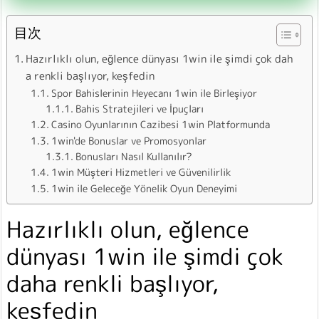
目次
Hazırlıklı olun, eğlence dünyası 1win ile şimdi çok dah
a renkli başlıyor, keşfedin
Spor Bahislerinin Heyecanı 1win ile Birleşiyor
Bahis Stratejileri ve İpuçları
Casino Oyunlarının Cazibesi 1win Platformunda
1win'de Bonuslar ve Promosyonlar
Bonusları Nasıl Kullanılır?
1win Müşteri Hizmetleri ve Güvenilirlik
1win ile Geleceğe Yönelik Oyun Deneyimi
Hazırlıklı olun, eğlence
dünyası 1win ile şimdi çok
daha renkli başlıyor,
keşfedin