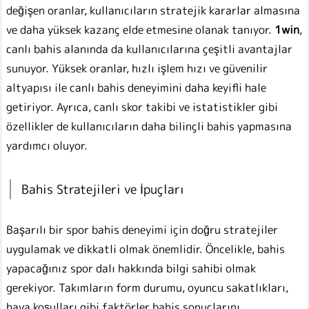
değişen oranlar, kullanıcıların stratejik kararlar almasına
ve daha yüksek kazanç elde etmesine olanak tanıyor.
1win
,
canlı bahis alanında da kullanıcılarına çeşitli avantajlar
sunuyor. Yüksek oranlar, hızlı işlem hızı ve güvenilir
altyapısı ile canlı bahis deneyimini daha keyifli hale
getiriyor. Ayrıca, canlı skor takibi ve istatistikler gibi
özellikler de kullanıcıların daha bilinçli bahis yapmasına
yardımcı oluyor.
Bahis Stratejileri ve İpuçları
Başarılı bir spor bahis deneyimi için doğru stratejiler
uygulamak ve dikkatli olmak önemlidir. Öncelikle, bahis
yapacağınız spor dalı hakkında bilgi sahibi olmak
gerekiyor. Takımların form durumu, oyuncu sakatlıkları,
hava koşulları gibi faktörler bahis sonuçlarını