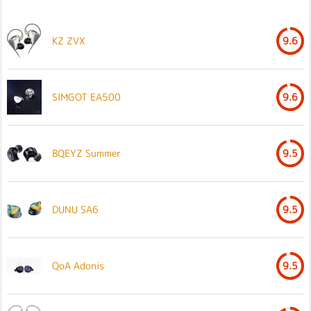
KZ ZVX
9.6
SIMGOT EA500
9.6
BQEYZ Summer
9.5
DUNU SA6
9.5
QoA Adonis
9.5