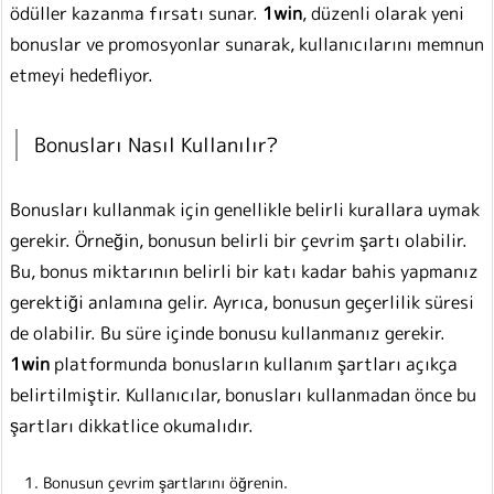
ödüller kazanma fırsatı sunar.
1win
, düzenli olarak yeni
bonuslar ve promosyonlar sunarak, kullanıcılarını memnun
etmeyi hedefliyor.
Bonusları Nasıl Kullanılır?
Bonusları kullanmak için genellikle belirli kurallara uymak
gerekir. Örneğin, bonusun belirli bir çevrim şartı olabilir.
Bu, bonus miktarının belirli bir katı kadar bahis yapmanız
gerektiği anlamına gelir. Ayrıca, bonusun geçerlilik süresi
de olabilir. Bu süre içinde bonusu kullanmanız gerekir.
1win
platformunda bonusların kullanım şartları açıkça
belirtilmiştir. Kullanıcılar, bonusları kullanmadan önce bu
şartları dikkatlice okumalıdır.
Bonusun çevrim şartlarını öğrenin.