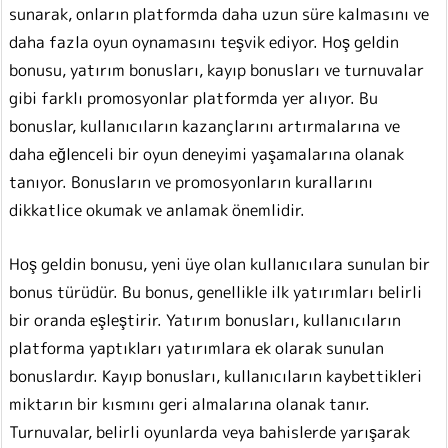
sunarak, onların platformda daha uzun süre kalmasını ve
daha fazla oyun oynamasını teşvik ediyor. Hoş geldin
bonusu, yatırım bonusları, kayıp bonusları ve turnuvalar
gibi farklı promosyonlar platformda yer alıyor. Bu
bonuslar, kullanıcıların kazançlarını artırmalarına ve
daha eğlenceli bir oyun deneyimi yaşamalarına olanak
tanıyor. Bonusların ve promosyonların kurallarını
dikkatlice okumak ve anlamak önemlidir.
Hoş geldin bonusu, yeni üye olan kullanıcılara sunulan bir
bonus türüdür. Bu bonus, genellikle ilk yatırımları belirli
bir oranda eşleştirir. Yatırım bonusları, kullanıcıların
platforma yaptıkları yatırımlara ek olarak sunulan
bonuslardır. Kayıp bonusları, kullanıcıların kaybettikleri
miktarın bir kısmını geri almalarına olanak tanır.
Turnuvalar, belirli oyunlarda veya bahislerde yarışarak