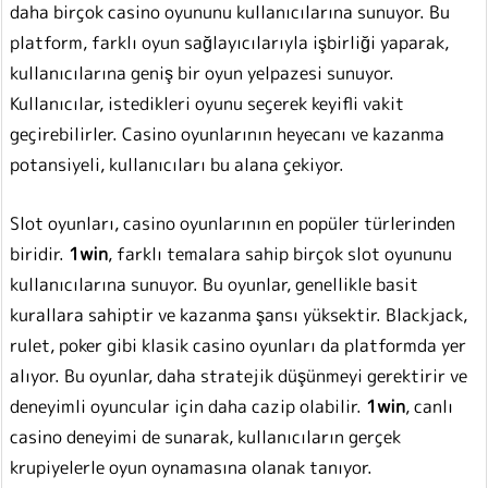
daha birçok casino oyununu kullanıcılarına sunuyor. Bu
platform, farklı oyun sağlayıcılarıyla işbirliği yaparak,
kullanıcılarına geniş bir oyun yelpazesi sunuyor.
Kullanıcılar, istedikleri oyunu seçerek keyifli vakit
geçirebilirler. Casino oyunlarının heyecanı ve kazanma
potansiyeli, kullanıcıları bu alana çekiyor.
Slot oyunları, casino oyunlarının en popüler türlerinden
biridir.
1win
, farklı temalara sahip birçok slot oyununu
kullanıcılarına sunuyor. Bu oyunlar, genellikle basit
kurallara sahiptir ve kazanma şansı yüksektir. Blackjack,
rulet, poker gibi klasik casino oyunları da platformda yer
alıyor. Bu oyunlar, daha stratejik düşünmeyi gerektirir ve
deneyimli oyuncular için daha cazip olabilir.
1win
, canlı
casino deneyimi de sunarak, kullanıcıların gerçek
krupiyelerle oyun oynamasına olanak tanıyor.