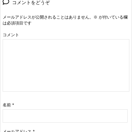
コメントをどうぞ
メールアドレスが公開されることはありません。
※
が付いている欄
は必須項目です
コメント
名前
*
メールアドレス
*