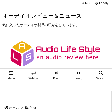
RSS
Feedly
オーディオレビュー＆ニュース
気に入ったオーディオ製品の紹介をしています。
Menu
Sidebar
Prev
Next
Search
ホーム
>
Post