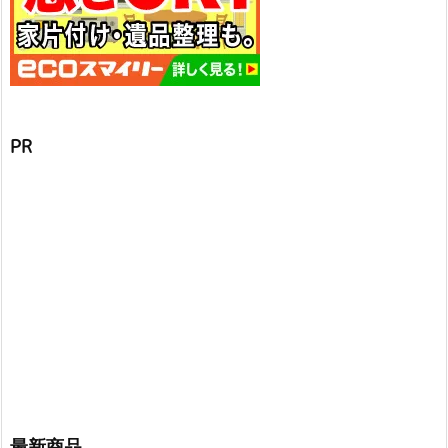
PR
最新商品