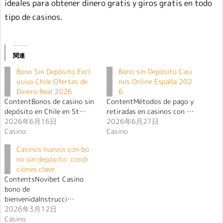
ideales para obtener dinero gratis y giros gratis en todo
tipo de casinos.
関連
Bono Sin Depósito Excl
Bono sin Depósito Casi
usivo Chile Ofertas de
nos Online España 202
Dinero Real 2026
6
ContentBonos de casino sin
ContentMétodos de pago y
depósito en Chile en St…
retiradas en casinos con …
2026年6月16日
2026年6月27日
Casino
Casino
Casinos nuevos con bo
no sin depósito: condi
ciones clave
ContentsNovibet Casino
bono de
bienvenidaInstrucci…
2026年3月12日
Casino