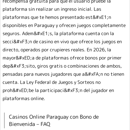
recompensa gratuita para que el usuario pruebe la
plataforma sin realizar un ingreso inicial. Las
plataformas que te hemos presentado est&#xE1;n
disponibles en Paraguay y ofrecen juegos completamente
seguros. Adem&#xE1;s, la plataforma cuenta con la
secci&#xF3;n de casino en vivo que ofrece los juegos en
directo, operados por crupieres reales. En 2026, la
mayor&#xED;a de plataformas ofrece bonos por primer
dep&#xF3;sito, giros gratis o combinaciones de ambos,
pensadas para nuevos jugadores que a&#xFA;n no tienen
cuenta. La Ley Federal de Juegos y Sorteos no
proh&#xED;be la participaci&#xF3;n del jugador en
plataformas online.
Casinos Online Paraguay con Bono de
Bienvenida – FAQ