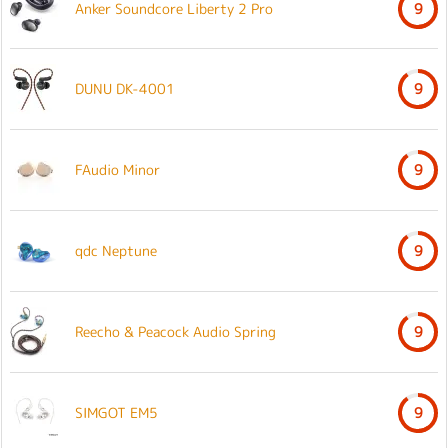
Anker Soundcore Liberty 2 Pro
9
DUNU DK-4001
9
FAudio Minor
9
qdc Neptune
9
Reecho & Peacock Audio Spring
9
SIMGOT EM5
9