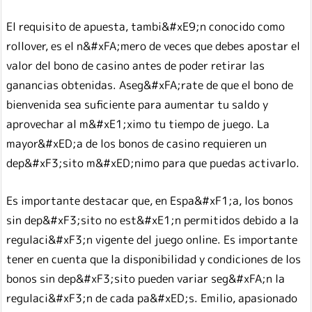
El requisito de apuesta, tambi&#xE9;n conocido como
rollover, es el n&#xFA;mero de veces que debes apostar el
valor del bono de casino antes de poder retirar las
ganancias obtenidas. Aseg&#xFA;rate de que el bono de
bienvenida sea suficiente para aumentar tu saldo y
aprovechar al m&#xE1;ximo tu tiempo de juego. La
mayor&#xED;a de los bonos de casino requieren un
dep&#xF3;sito m&#xED;nimo para que puedas activarlo.
Es importante destacar que, en Espa&#xF1;a, los bonos
sin dep&#xF3;sito no est&#xE1;n permitidos debido a la
regulaci&#xF3;n vigente del juego online. Es importante
tener en cuenta que la disponibilidad y condiciones de los
bonos sin dep&#xF3;sito pueden variar seg&#xFA;n la
regulaci&#xF3;n de cada pa&#xED;s. Emilio, apasionado