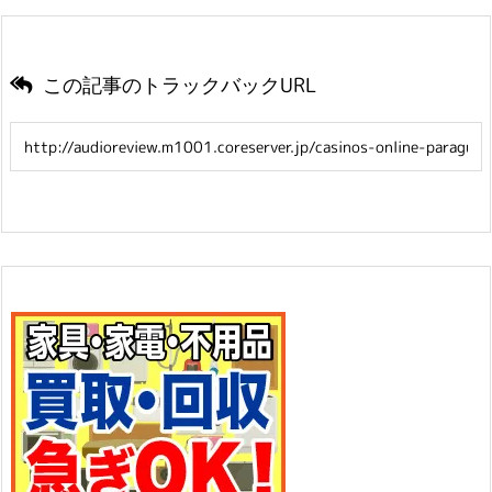
この記事のトラックバックURL