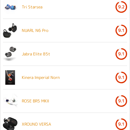
Tri Starsea
9.2
NUARL N6 Pro
9.1
Jabra Elite 85t
9.1
Kinera Imperial Norn
9.1
ROSE BR5 MKII
9.1
XROUND VERSA
9.1