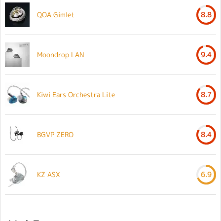
QOA Gimlet
8.8
Moondrop LAN
9.4
Kiwi Ears Orchestra Lite
8.7
BGVP ZERO
8.4
KZ ASX
6.9