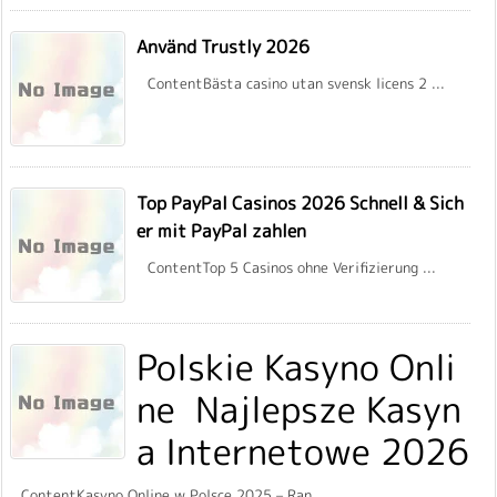
Använd Trustly 2026
ContentBästa casino utan svensk licens 2 ...
Top PayPal Casinos 2026 Schnell & Sich
er mit PayPal zahlen
ContentTop 5 Casinos ohne Verifizierung ...
Polskie Kasyno Onli
ne ️ Najlepsze Kasyn
a Internetowe 2026
ContentKasyno Online w Polsce 2025 – Ran ...