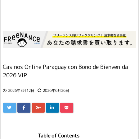
Casinos Online Paraguay con Bono de Bienvenida
2026 VIP
2026年3月12日
2026年6月26日
Table of Contents