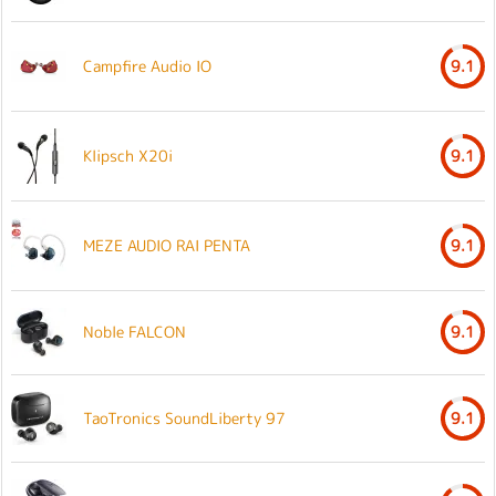
Campfire Audio IO
9.1
Klipsch X20i
9.1
MEZE AUDIO RAI PENTA
9.1
Noble FALCON
9.1
TaoTronics SoundLiberty 97
9.1