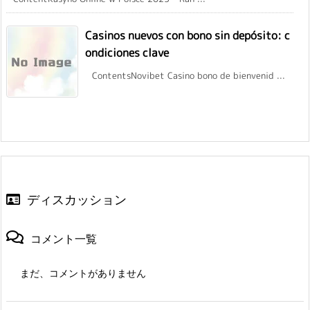
Casinos nuevos con bono sin depósito: c
ondiciones clave
ContentsNovibet Casino bono de bienvenid ...
ディスカッション
コメント一覧
まだ、コメントがありません