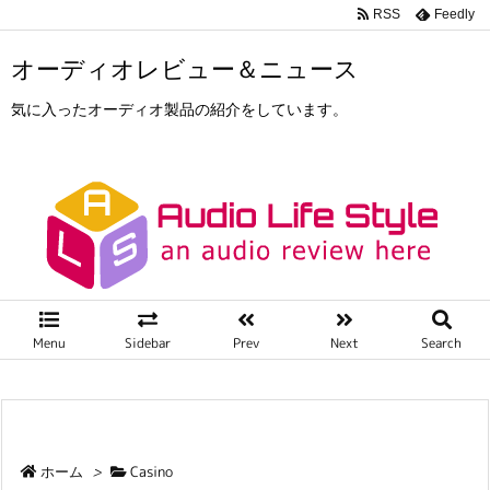
RSS
Feedly
オーディオレビュー＆ニュース
気に入ったオーディオ製品の紹介をしています。
Menu
Sidebar
Prev
Next
Search
ホーム
>
Casino