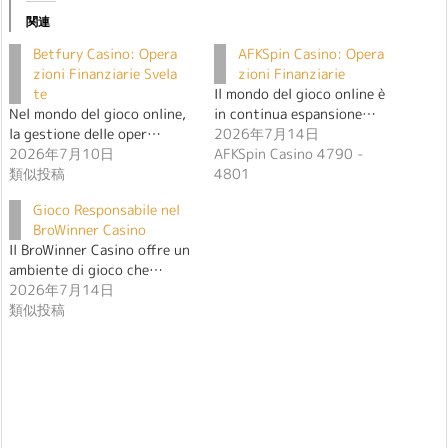
関連
Betfury Casino: Opera
AFKSpin Casino: Opera
zioni Finanziarie Svela
zioni Finanziarie
te
Il mondo del gioco online è
Nel mondo del gioco online,
in continua espansione…
la gestione delle oper…
2026年7月14日
2026年7月10日
AFKSpin Casino 4790 -
類似投稿
4801
Gioco Responsabile nel
BroWinner Casino
Il BroWinner Casino offre un
ambiente di gioco che…
2026年7月14日
類似投稿