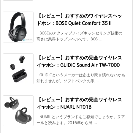
【レビュー】おすすめのワイヤレスヘッ
ドホン：BOSE Quiet Comfort 35Ⅱ
BOSEのアクティブノイズキャンセリング技術の
高さは業界トップレベルです。BOS ...
【レビュー】おすすめの完全ワイヤレス
イヤホン：GLIDiC Sound Air TW-7000
GLIDiCというメーカーはあまり聞き慣れないかも
知れませんが、ソフトバンクの系 ...
【レビュー】おすすめの完全ワイヤレス
イヤホン：NUARL NT01B
NUARLというブランドをご存知でしょうか。ヌア
ールと読みます。2016年から展 ...