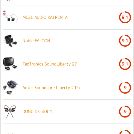
MEZE AUDIO RAI PENTA
9.1
Noble FALCON
9.1
TaoTronics SoundLiberty 97
9.1
Anker Soundcore Liberty 2 Pro
9
DUNU DK-4001
9