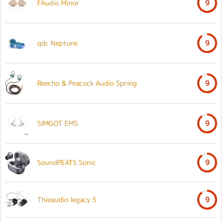
FAudio Minor
9
qdc Neptune
9
Reecho & Peacock Audio Spring
9
SIMGOT EM5
9
SoundPEATS Sonic
9
Thieaudio legacy 5
9