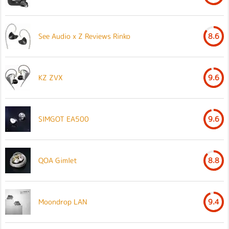
See Audio x Z Reviews Rinko
8.6
KZ ZVX
9.6
SIMGOT EA500
9.6
QOA Gimlet
8.8
Moondrop LAN
9.4