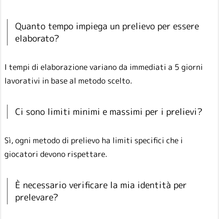
Quanto tempo impiega un prelievo per essere
elaborato?
I tempi di elaborazione variano da immediati a 5 giorni
lavorativi in base al metodo scelto.
Ci sono limiti minimi e massimi per i prelievi?
Sì, ogni metodo di prelievo ha limiti specifici che i
giocatori devono rispettare.
È necessario verificare la mia identità per
prelevare?