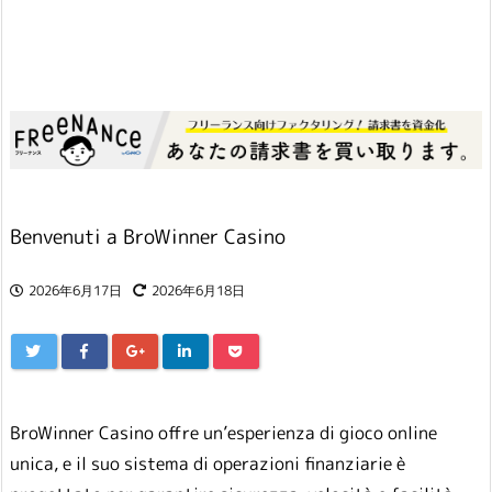
Benvenuti a BroWinner Casino
2026年6月17日
2026年6月18日
BroWinner Casino offre un’esperienza di gioco online
unica, e il suo sistema di operazioni finanziarie è