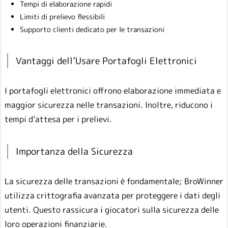
Tempi di elaborazione rapidi
Limiti di prelievo flessibili
Supporto clienti dedicato per le transazioni
Vantaggi dell’Usare Portafogli Elettronici
I portafogli elettronici offrono elaborazione immediata e
maggior sicurezza nelle transazioni. Inoltre, riducono i
tempi d’attesa per i prelievi.
Importanza della Sicurezza
La sicurezza delle transazioni è fondamentale; BroWinner
utilizza crittografia avanzata per proteggere i dati degli
utenti. Questo rassicura i giocatori sulla sicurezza delle
loro operazioni finanziarie.