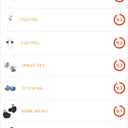
FiiO FD5
9.2
FiiO FH5s
9.2
SIMGOT EK3
9.2
Tri Starsea
9.2
NUARL N6 Pro
9.1