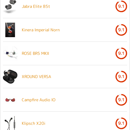
Jabra Elite 85t
9.1
Kinera Imperial Norn
9.1
ROSE BR5 MKII
9.1
XROUND VERSA
9.1
Campfire Audio IO
9.1
Klipsch X20i
9.1