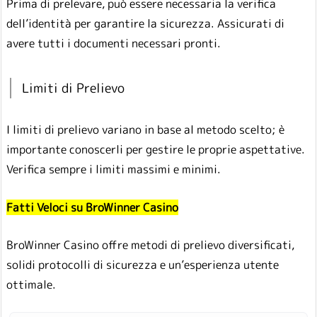
Prima di prelevare, può essere necessaria la verifica
dell’identità per garantire la sicurezza. Assicurati di
avere tutti i documenti necessari pronti.
Limiti di Prelievo
I limiti di prelievo variano in base al metodo scelto; è
importante conoscerli per gestire le proprie aspettative.
Verifica sempre i limiti massimi e minimi.
Fatti Veloci su BroWinner Casino
BroWinner Casino offre metodi di prelievo diversificati,
solidi protocolli di sicurezza e un’esperienza utente
ottimale.