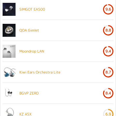
SIMGOT EA500
9.6
QOA Gimlet
8.8
Moondrop LAN
9.4
Kiwi Ears Orchestra Lite
8.7
BGVP ZERO
8.4
KZ ASX
6.9