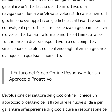
garantire un'interfaccia utente intuitiva, una
navigazione fluida e un'elevata velocità di caricamento. I
giochi sono sviluppati con grafiche accattivanti e suoni
coinvolgenti per offrire un'esperienza di gioco immersiva
e divertente. La piattaforma è inoltre ottimizzata per
funzionare su diversi dispositivi, tra cui computer,
smartphone e tablet, consentendo agli utenti di giocare
ovunque e in qualsiasi momento.
Il Futuro del Gioco Online Responsabile: Un
Approccio Proattivo
L'evoluzione del settore del gioco online richiede un
approccio proattivo per affrontare le nuove sfide e per
garantire un'esperienza di gioco sicura e responsabile per