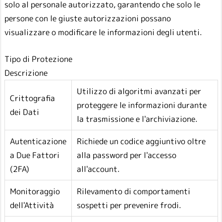
solo al personale autorizzato, garantendo che solo le
persone con le giuste autorizzazioni possano
visualizzare o modificare le informazioni degli utenti.
Tipo di Protezione
Descrizione
Utilizzo di algoritmi avanzati per
Crittografia
proteggere le informazioni durante
dei Dati
la trasmissione e l'archiviazione.
Autenticazione
Richiede un codice aggiuntivo oltre
a Due Fattori
alla password per l'accesso
(2FA)
all'account.
Monitoraggio
Rilevamento di comportamenti
dell'Attività
sospetti per prevenire frodi.