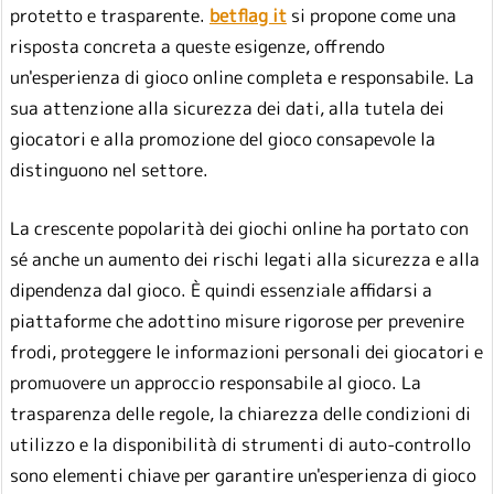
protetto e trasparente.
betflag it
si propone come una
risposta concreta a queste esigenze, offrendo
un'esperienza di gioco online completa e responsabile. La
sua attenzione alla sicurezza dei dati, alla tutela dei
giocatori e alla promozione del gioco consapevole la
distinguono nel settore.
La crescente popolarità dei giochi online ha portato con
sé anche un aumento dei rischi legati alla sicurezza e alla
dipendenza dal gioco. È quindi essenziale affidarsi a
piattaforme che adottino misure rigorose per prevenire
frodi, proteggere le informazioni personali dei giocatori e
promuovere un approccio responsabile al gioco. La
trasparenza delle regole, la chiarezza delle condizioni di
utilizzo e la disponibilità di strumenti di auto-controllo
sono elementi chiave per garantire un'esperienza di gioco