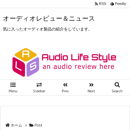
RSS
Feedly
オーディオレビュー＆ニュース
気に入ったオーディオ製品の紹介をしています。
Menu
Sidebar
Prev
Next
Search
ホーム
>
Post