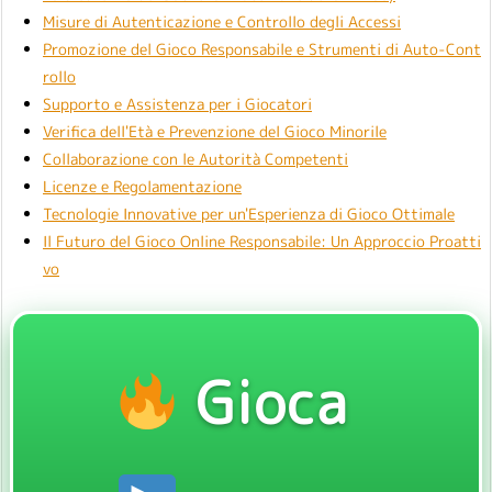
Misure di Autenticazione e Controllo degli Accessi
Promozione del Gioco Responsabile e Strumenti di Auto-Cont
rollo
Supporto e Assistenza per i Giocatori
Verifica dell'Età e Prevenzione del Gioco Minorile
Collaborazione con le Autorità Competenti
Licenze e Regolamentazione
Tecnologie Innovative per un'Esperienza di Gioco Ottimale
Il Futuro del Gioco Online Responsabile: Un Approccio Proatti
vo
Gioca