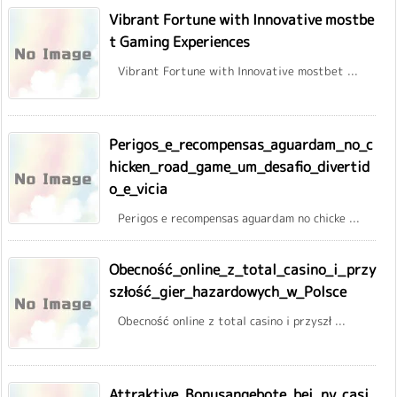
Vibrant Fortune with Innovative mostbe
t Gaming Experiences
Vibrant Fortune with Innovative mostbet ...
Perigos_e_recompensas_aguardam_no_c
hicken_road_game_um_desafio_divertid
o_e_vicia
Perigos e recompensas aguardam no chicke ...
Obecność_online_z_total_casino_i_przy
szłość_gier_hazardowych_w_Polsce
Obecność online z total casino i przyszł ...
Attraktive_Bonusangebote_bei_nv_casi