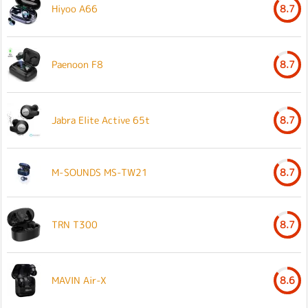
Hiyoo A66
8.7
Paenoon F8
8.7
Jabra Elite Active 65t
8.7
M-SOUNDS MS-TW21
8.7
TRN T300
8.7
MAVIN Air-X
8.6