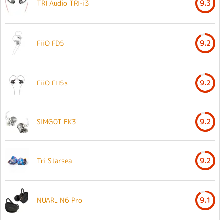
TRI Audio TRI-i3
9.3
FiiO FD5
9.2
FiiO FH5s
9.2
SIMGOT EK3
9.2
Tri Starsea
9.2
NUARL N6 Pro
9.1