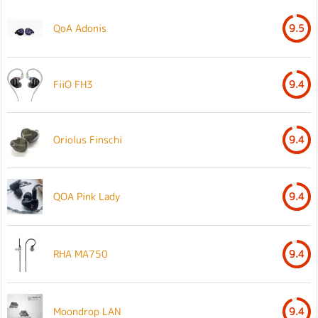
QoA Adonis
9.5
FiiO FH3
9.4
Oriolus Finschi
9.4
QOA Pink Lady
9.4
RHA MA750
9.4
Moondrop LAN
9.4