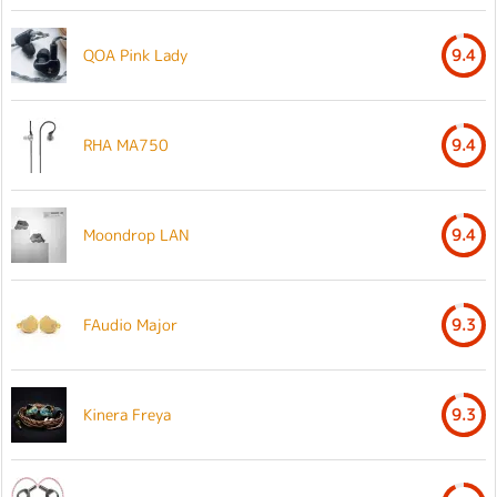
QOA Pink Lady
9.4
RHA MA750
9.4
Moondrop LAN
9.4
FAudio Major
9.3
Kinera Freya
9.3