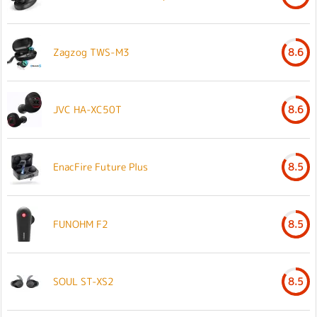
Zagzog TWS-M3
8.6
JVC HA-XC50T
8.6
EnacFire Future Plus
8.5
FUNOHM F2
8.5
SOUL ST-XS2
8.5