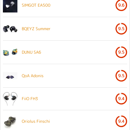
SIMGOT EA500
9.6
BQEYZ Summer
9.5
DUNU SA6
9.5
QoA Adonis
9.5
FiiO FH3
9.4
Oriolus Finschi
9.4