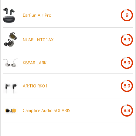
EarFun Air Pro
9
NUARL NT01AX
8.9
KBEAR LARK
8.9
AR:TIO RK01
8.9
Campfire Audio SOLARIS
8.9