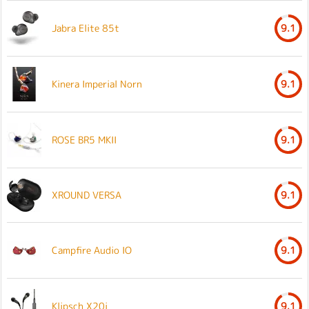
Jabra Elite 85t
9.1
Kinera Imperial Norn
9.1
ROSE BR5 MKII
9.1
XROUND VERSA
9.1
Campfire Audio IO
9.1
Klipsch X20i
9.1