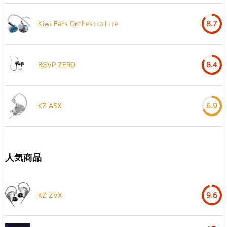
Kiwi Ears Orchestra Lite
8.7
BGVP ZERO
8.4
KZ ASX
6.9
人気商品
KZ ZVX
9.6