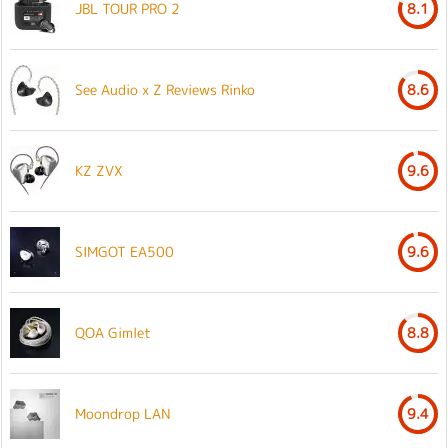
JBL TOUR PRO 2
8.1
See Audio x Z Reviews Rinko
8.6
KZ ZVX
9.6
SIMGOT EA500
9.6
QOA Gimlet
8.8
Moondrop LAN
9.4