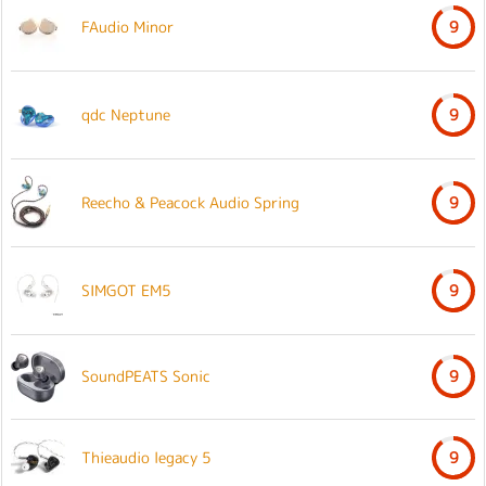
FAudio Minor
9
qdc Neptune
9
Reecho & Peacock Audio Spring
9
SIMGOT EM5
9
SoundPEATS Sonic
9
Thieaudio legacy 5
9