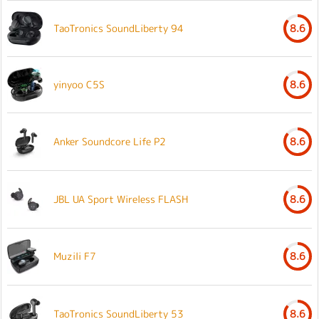
TaoTronics SoundLiberty 94
8.6
yinyoo C5S
8.6
Anker Soundcore Life P2
8.6
JBL UA Sport Wireless FLASH
8.6
Muzili F7
8.6
TaoTronics SoundLiberty 53
8.6