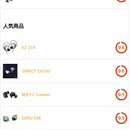
人気商品
KZ ZVX
9.6
SIMGOT EA500
9.6
BQEYZ Summer
9.5
DUNU SA6
9.5