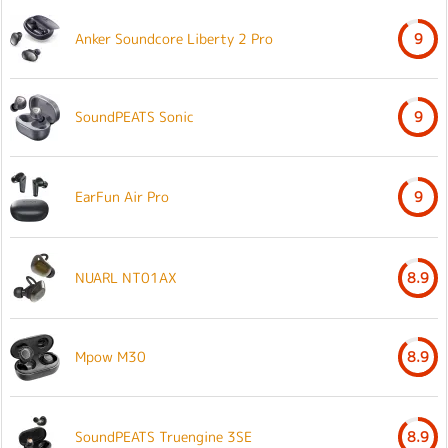
Anker Soundcore Liberty 2 Pro
9
SoundPEATS Sonic
9
EarFun Air Pro
9
NUARL NT01AX
8.9
Mpow M30
8.9
SoundPEATS Truengine 3SE
8.9