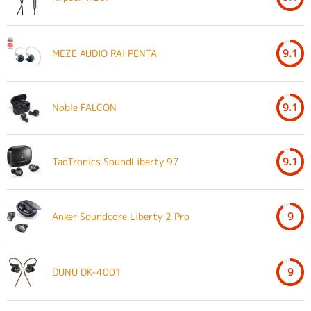
MEZE AUDIO RAI PENTA
9.1
Noble FALCON
9.1
TaoTronics SoundLiberty 97
9.1
Anker Soundcore Liberty 2 Pro
9
DUNU DK-4001
9