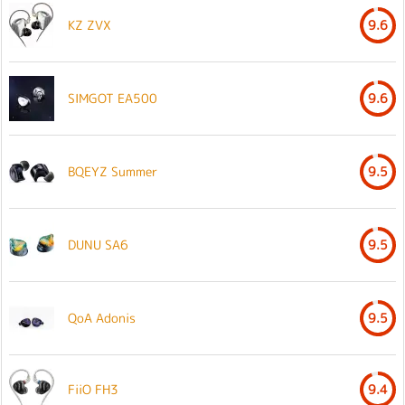
KZ ZVX
9.6
SIMGOT EA500
9.6
BQEYZ Summer
9.5
DUNU SA6
9.5
QoA Adonis
9.5
FiiO FH3
9.4