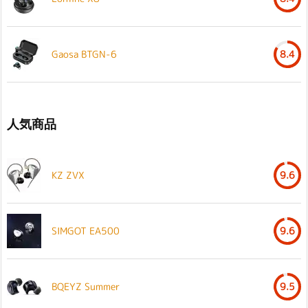
Gaosa BTGN-6
8.4
人気商品
KZ ZVX
9.6
SIMGOT EA500
9.6
BQEYZ Summer
9.5