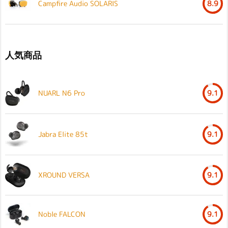
Campfire Audio SOLARIS
8.9
人気商品
NUARL N6 Pro
9.1
Jabra Elite 85t
9.1
XROUND VERSA
9.1
Noble FALCON
9.1