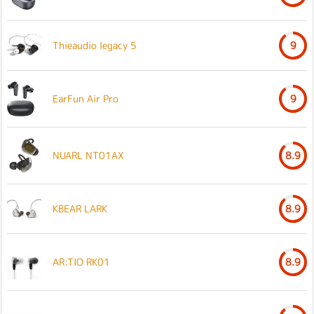
Thieaudio legacy 5
9
EarFun Air Pro
9
NUARL NT01AX
8.9
KBEAR LARK
8.9
AR:TIO RK01
8.9