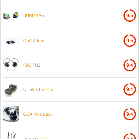
DUNU SA6
9.5
QoA Adonis
9.5
FiiO FH3
9.4
Oriolus Finschi
9.4
QOA Pink Lady
9.4