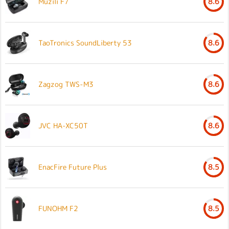
Muzili F7
8.6
TaoTronics SoundLiberty 53
8.6
Zagzog TWS-M3
8.6
JVC HA-XC50T
8.6
EnacFire Future Plus
8.5
FUNOHM F2
8.5