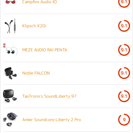
Campfire Audio IO
9.1
Klipsch X20i
9.1
MEZE AUDIO RAI PENTA
9.1
Noble FALCON
9.1
TaoTronics SoundLiberty 97
9.1
Anker Soundcore Liberty 2 Pro
9