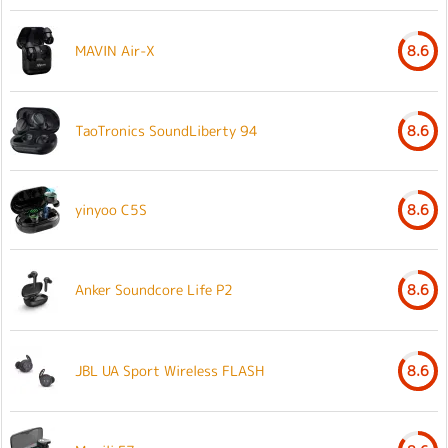
MAVIN Air-X
8.6
TaoTronics SoundLiberty 94
8.6
yinyoo C5S
8.6
Anker Soundcore Life P2
8.6
JBL UA Sport Wireless FLASH
8.6