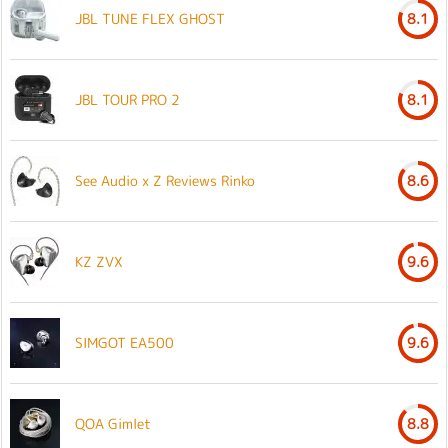
JBL TUNE FLEX GHOST
8.1
JBL TOUR PRO 2
8.1
See Audio x Z Reviews Rinko
8.6
KZ ZVX
9.6
SIMGOT EA500
9.6
QOA Gimlet
8.8