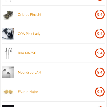
Oriolus Finschi
9.4
QOA Pink Lady
9.4
RHA MA750
9.4
Moondrop LAN
9.4
FAudio Major
9.3