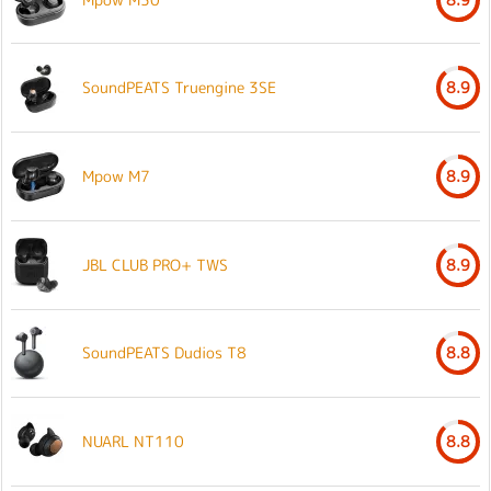
SoundPEATS Truengine 3SE
8.9
Mpow M7
8.9
JBL CLUB PRO+ TWS
8.9
SoundPEATS Dudios T8
8.8
NUARL NT110
8.8