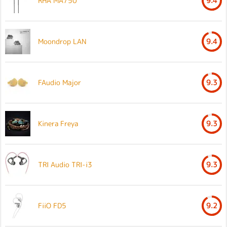
RHA MA750
9.4
Moondrop LAN
9.4
FAudio Major
9.3
Kinera Freya
9.3
TRI Audio TRI-i3
9.3
FiiO FD5
9.2