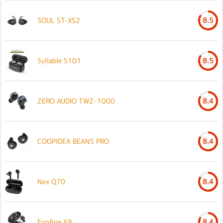
SOUL ST-XS2
8.5
Syllable S101
8.5
ZERO AUDIO TWZ-1000
8.4
COOPIDEA BEANS PRO
8.4
Nex Q70
8.4
Eonfine X8
8.4