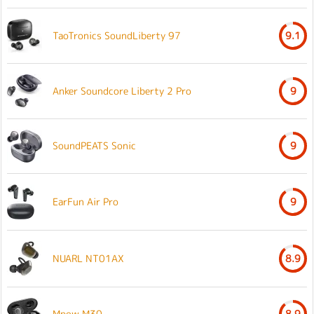
TaoTronics SoundLiberty 97
9.1
Anker Soundcore Liberty 2 Pro
9
SoundPEATS Sonic
9
EarFun Air Pro
9
NUARL NT01AX
8.9
Mpow M30
8.9