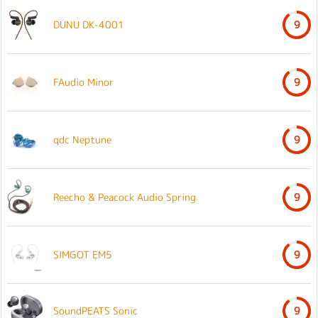
DUNU DK-4001
9
FAudio Minor
9
qdc Neptune
9
Reecho & Peacock Audio Spring
9
SIMGOT EM5
9
SoundPEATS Sonic
9