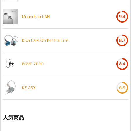
Moondrop LAN
9.4
Kiwi Ears Orchestra Lite
8.7
BGVP ZERO
8.4
KZ ASX
6.9
人気商品