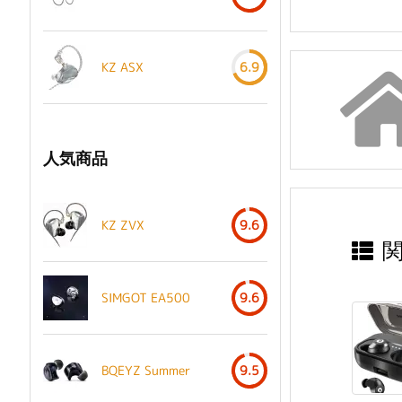
KZ ASX
6.9
人気商品
KZ ZVX
9.6
SIMGOT EA500
9.6
BQEYZ Summer
9.5