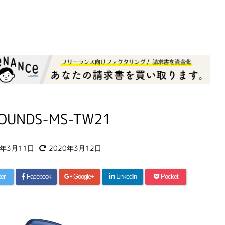
OUNDS-MS-TW21
0年3月11日
2020年3月12日
ter
Facebook
Google+
LinkedIn
Pocket