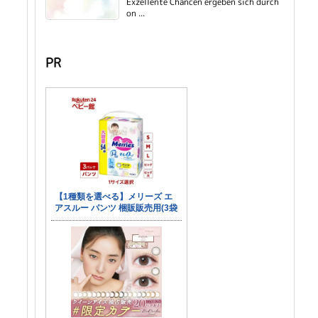
Exzellente Chancen ergeben sich durch
on ...
PR