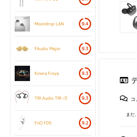
Moondrop LAN
9.4
FAudio Major
9.3
Kinera Freya
9.3
TRI Audio TRI-i3
9.3
コ
まだ
FiiO FD5
9.2