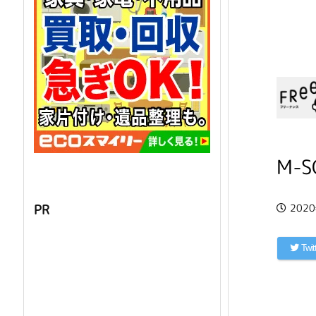
M-S
202
PR
Twit