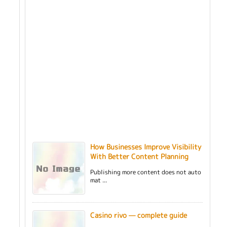
How Businesses Improve Visibility
With Better Content Planning
Publishing more content does not auto
mat ...
Casino rivo — complete guide