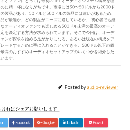
ィオファンにとっては最初のhi-fiオーディオシステム構成を理
のに精一杯になりがちです。市場には30〜50ドルから2000ド
の製品があり、50ドルと500ドルの製品には違いがあるため、
製品が最適か、どの製品がニーズに適しているか、 初心者でも経
富なオーディオファンでも楽しめる500ドル未満の最高のオーデ
設定を決定する方法が求められています。そこで今回は、オーデ
ファンが探求を始める足がかりになる、あるいは現在の構成をア
グレードするために手に入れることができる、500ドル以下の価
で最高のおすすめオーディオセットアップのいくつかを紹介した
思います。
Posted by
audio-reviewer
しければシェアお願いします
ter
Facebook
Google+
LinkedIn
Pocket