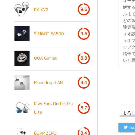
オーデ
解する
KZ ZVX
9.6
ルまで
どの
験豊
SIMGOT EA500
9.6
ィオ
ィオ
ップ
格帯
QOA Gimlet
8.8
いと
Moondrop LAN
9.4
Kiwi Ears Orchestra
8.7
Lite
よろ
Twit
BGVP ZERO
8.4