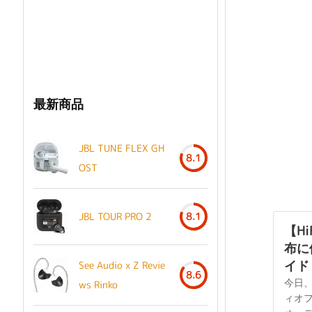
最新商品
JBL TUNE FLEX GH
8.1
OST
JBL TOUR PRO 2
8.1
【H
布に
イド -
See Audio x Z Revie
8.6
今日
ws Rinko
ィオ