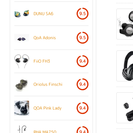
DUNU SA6
9.5
QoA Adonis
9.5
FiiO FH3
9.4
Oriolus Finschi
9.4
QOA Pink Lady
9.4
RHA MA750
9.4