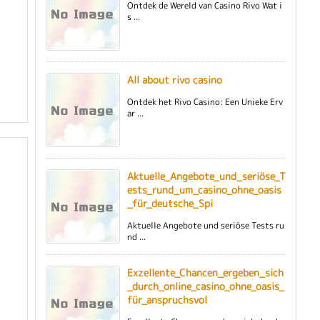
Ontdek de Wereld van Casino Rivo Wat i
s ...
All about rivo casino
Ontdek het Rivo Casino: Een Unieke Erv
ar ...
Aktuelle_Angebote_und_seriöse_T
ests_rund_um_casino_ohne_oasis
_für_deutsche_Spi
Aktuelle Angebote und seriöse Tests ru
nd ...
Exzellente_Chancen_ergeben_sich
_durch_online_casino_ohne_oasis_
für_anspruchsvol