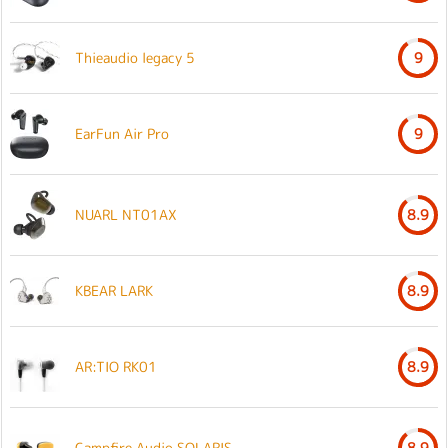
Thieaudio legacy 5
9
EarFun Air Pro
9
NUARL NT01AX
8.9
KBEAR LARK
8.9
AR:TIO RK01
8.9
Campfire Audio SOLARIS
8.9