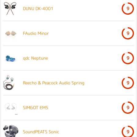
DUNU DK-4001
9
FAudio Minor
9
qdc Neptune
9
Reecho & Peacock Audio Spring
9
SIMGOT EM5
9
SoundPEATS Sonic
9