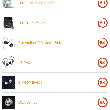
JBL TUNE FLEX GHOST
8.1
JBL TOUR PRO 2
8.1
See Audio x Z Reviews Rinko
8.6
KZ ZVX
9.6
SIMGOT EA500
9.6
QOA Gimlet
8.8