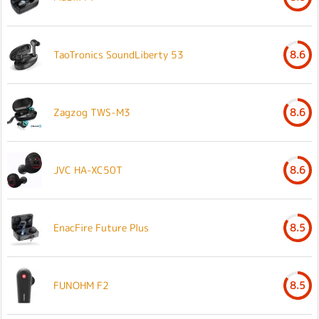
TaoTronics SoundLiberty 53
8.6
Zagzog TWS-M3
8.6
JVC HA-XC50T
8.6
EnacFire Future Plus
8.5
FUNOHM F2
8.5