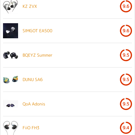
KZ ZVX
9.6
SIMGOT EA500
9.6
BQEYZ Summer
9.5
DUNU SA6
9.5
QoA Adonis
9.5
FiiO FH3
9.4