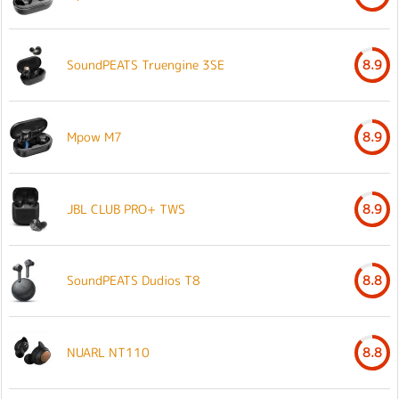
SoundPEATS Truengine 3SE
8.9
Mpow M7
8.9
JBL CLUB PRO+ TWS
8.9
SoundPEATS Dudios T8
8.8
NUARL NT110
8.8