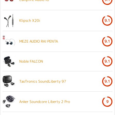
Klipsch X20i
9.1
MEZE AUDIO RAI PENTA
9.1
Noble FALCON
9.1
TaoTronics SoundLiberty 97
9.1
Anker Soundcore Liberty 2 Pro
9