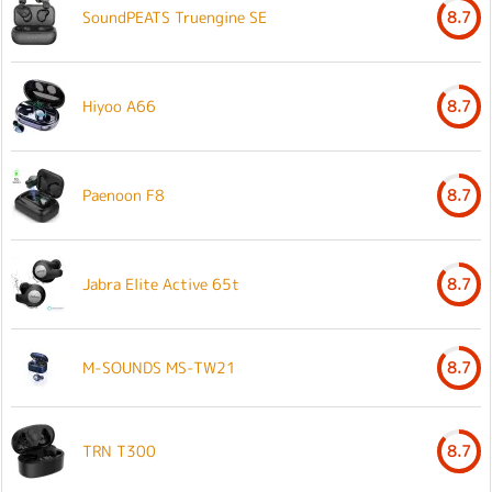
SoundPEATS Truengine SE
8.7
Hiyoo A66
8.7
Paenoon F8
8.7
Jabra Elite Active 65t
8.7
M-SOUNDS MS-TW21
8.7
TRN T300
8.7