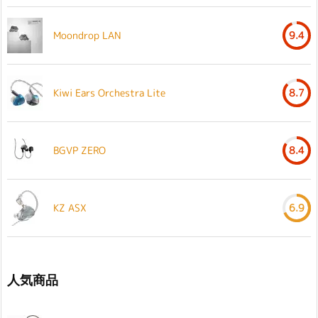
Moondrop LAN
9.4
Kiwi Ears Orchestra Lite
8.7
BGVP ZERO
8.4
KZ ASX
6.9
人気商品