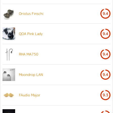
Oriolus Finschi
9.4
QOA Pink Lady
9.4
RHA MA750
9.4
Moondrop LAN
9.4
FAudio Major
9.3