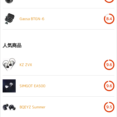
Gaosa BTGN-6
8.4
人気商品
KZ ZVX
9.6
SIMGOT EA500
9.6
BQEYZ Summer
9.5