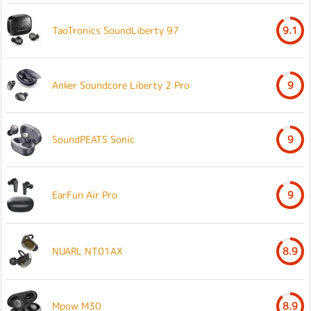
TaoTronics SoundLiberty 97
9.1
Anker Soundcore Liberty 2 Pro
9
SoundPEATS Sonic
9
EarFun Air Pro
9
NUARL NT01AX
8.9
Mpow M30
8.9