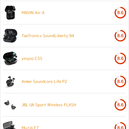
MAVIN Air-X
8.6
TaoTronics SoundLiberty 94
8.6
yinyoo C5S
8.6
Anker Soundcore Life P2
8.6
JBL UA Sport Wireless FLASH
8.6
Muzili F7
8.6