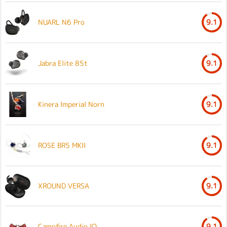
NUARL N6 Pro
9.1
Jabra Elite 85t
9.1
Kinera Imperial Norn
9.1
ROSE BR5 MKII
9.1
XROUND VERSA
9.1
Campfire Audio IO
9.1