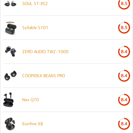
SOUL ST-XS2
8.5
Syllable S101
8.5
ZERO AUDIO TWZ-1000
8.4
COOPIDEA BEANS PRO
8.4
Nex Q70
8.4
Eonfine X8
8.4