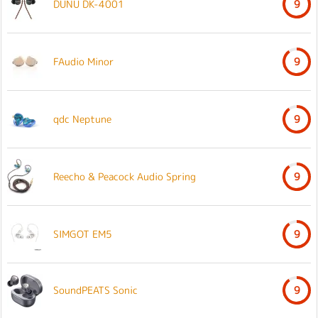
DUNU DK-4001
9
FAudio Minor
9
qdc Neptune
9
Reecho & Peacock Audio Spring
9
SIMGOT EM5
9
SoundPEATS Sonic
9