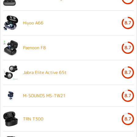
Hiyoo A66
8.7
Paenoon F8
8.7
Jabra Elite Active 65t
8.7
M-SOUNDS MS-TW21
8.7
TRN T300
8.7