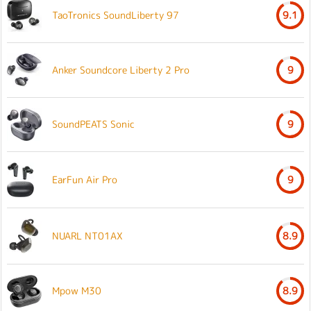
TaoTronics SoundLiberty 97
9.1
Anker Soundcore Liberty 2 Pro
9
SoundPEATS Sonic
9
EarFun Air Pro
9
NUARL NT01AX
8.9
Mpow M30
8.9