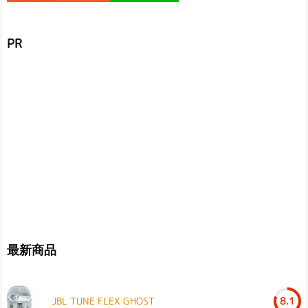
PR
最新商品
JBL TUNE FLEX GHOST
8.1