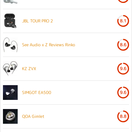
JBL TOUR PRO 2
8.1
See Audio x Z Reviews Rinko
8.6
KZ ZVX
9.6
SIMGOT EA500
9.6
QOA Gimlet
8.8