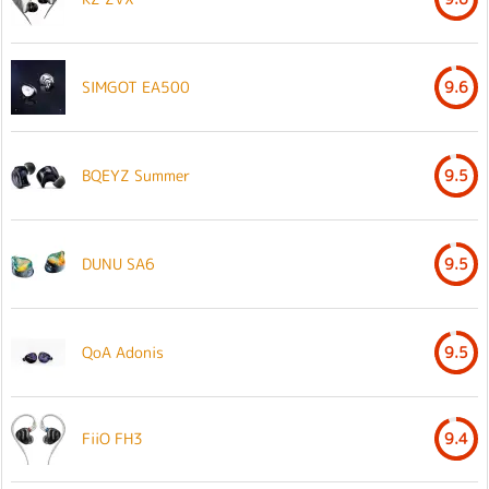
SIMGOT EA500
9.6
BQEYZ Summer
9.5
DUNU SA6
9.5
QoA Adonis
9.5
FiiO FH3
9.4