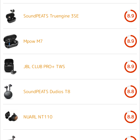
SoundPEATS Truengine 3SE
8.9
Mpow M7
8.9
JBL CLUB PRO+ TWS
8.9
SoundPEATS Dudios T8
8.8
NUARL NT110
8.8