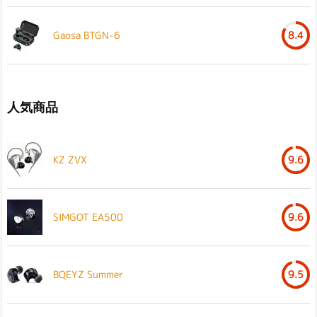
Gaosa BTGN-6
8.4
人気商品
KZ ZVX
9.6
SIMGOT EA500
9.6
BQEYZ Summer
9.5