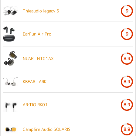
Thieaudio legacy 5
9
EarFun Air Pro
9
NUARL NT01AX
8.9
KBEAR LARK
8.9
AR:TIO RK01
8.9
Campfire Audio SOLARIS
8.9