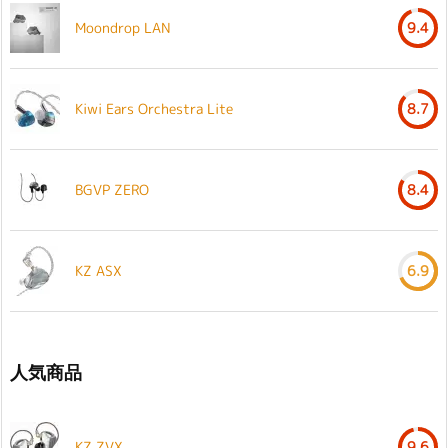
Moondrop LAN
9.4
Kiwi Ears Orchestra Lite
8.7
BGVP ZERO
8.4
KZ ASX
6.9
人気商品
KZ ZVX
9.6