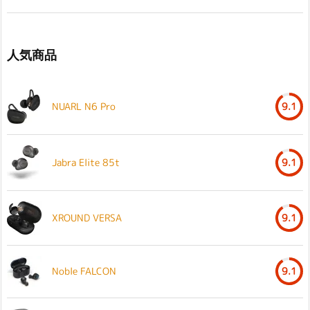
人気商品
NUARL N6 Pro
9.1
Jabra Elite 85t
9.1
XROUND VERSA
9.1
Noble FALCON
9.1