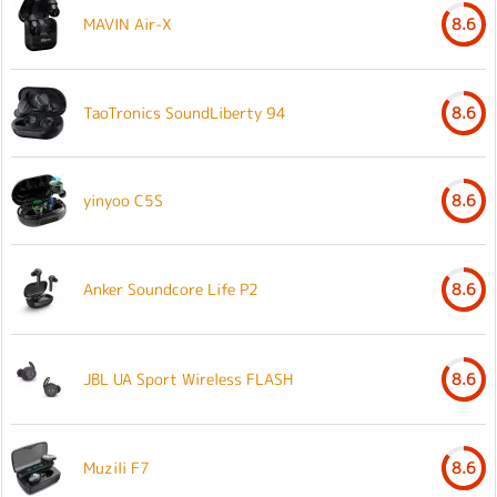
MAVIN Air-X
8.6
TaoTronics SoundLiberty 94
8.6
yinyoo C5S
8.6
Anker Soundcore Life P2
8.6
JBL UA Sport Wireless FLASH
8.6
Muzili F7
8.6