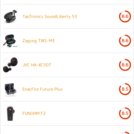
TaoTronics SoundLiberty 53
8.6
Zagzog TWS-M3
8.6
JVC HA-XC50T
8.6
EnacFire Future Plus
8.5
FUNOHM F2
8.5