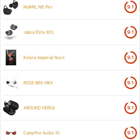
NUARL N6 Pro
9.1
Jabra Elite 85t
9.1
Kinera Imperial Norn
9.1
ROSE BR5 MKII
9.1
XROUND VERSA
9.1
Campfire Audio IO
9.1