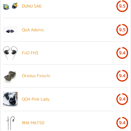
DUNU SA6
9.5
QoA Adonis
9.5
FiiO FH3
9.4
Oriolus Finschi
9.4
QOA Pink Lady
9.4
RHA MA750
9.4