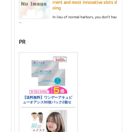
rrent and most innovative slots d
oing
In lieu of normal harbors, you don't hav
...
PR