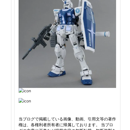
当ブログで掲載している画像、動画、引用文等の著作
権は、各権利者所有者に帰属しております。 当ブロ