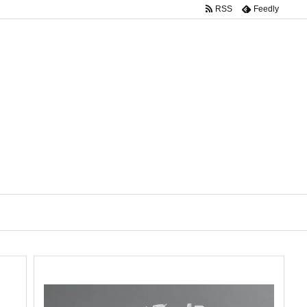
RSS
Feedly