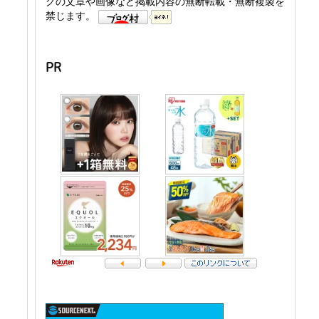
グの文章や画像など掲載内容の無断転載・無断複製を
禁じます。
PR