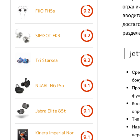
огранич
FiiO FH5s
9.2
вводитс
достат
раздел
SIMGOT EK3
9.2
jet
Tri Starsea
9.2
Сре
бон
NUARL N6 Pro
9.1
Про
фун
Кол
Jabra Elite 85t
9.1
опр
Тип
Нав
Kinera Imperial Nor
пер
9.1