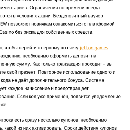
омментариев. Ограничения по времени всегда
аются в условиях акции. Бездепозитный ваучер
EW позволяет новичкам ознакомиться с платформой
Casino без риска для собственных средств.
о, чтобы перейти к первому по счету
jetton games
раждению, необходимо оформить депозит на
ленную сумму. Как только транзакция проходит – вы
ете свой презент. Повторное использование одного и
 кода не даёт дополнительного бонуса. Система
ует каждое начисление и предотвращает
ование. Если код уже применён, появится уведомление
бке.
игрока есть сразу несколько купонов, необходимо
, какой из них активировать. Сроки действия купонов