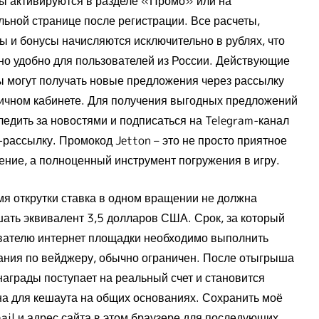
ы активируются в разделе «Промо» или на
льной странице после регистрации. Все расчеты,
ы и бонусы начисляются исключительно в рублях, что
но удобно для пользователей из России. Действующие
ы могут получать новые предложения через рассылку
личном кабинете. Для получения выгодных предложений
ледить за новостями и подписаться на Telegram-канал
-рассылку. Промокод Jetton – это не просто приятное
ение, а полноценный инструмент погружения в игру.
мя открутки ставка в одном вращении не должна
ать эквивалент 3,5 долларов США. Срок, за который
вателю интернет площадки необходимо выполнить
ания по вейджеру, обычно ограничен. После отыгрыша
награды поступает на реальный счет и становится
на для кешаута на общих основаниях. Сохранить моё
ail и адрес сайта в этом браузере для последующих