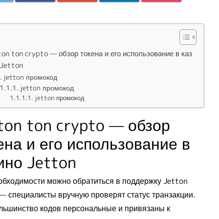
ton ton crypto — обзор токена и его использование в каз
 Jetton
jetton промокод
jetton промокод
jetton промокод
ton ton crypto — обзор
ена и его использование в
ино Jetton
обходимости можно обратиться в поддержку Jetton
 — специалисты вручную проверят статус транзакции.
ольшинство кодов персональные и привязаны к