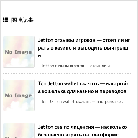
関連記事
Jetton отзывы игроков — стоит ли иг
рать в казино и выводить выигрыш
и
Jetton отзывы игроков — стоит ли и ...
Ton Jetton wallet скачать — настройк
а кошелька для казино и переводов
Ton Jetton wallet скачать — настройка ко ...
Jetton casino лицензия — насколько
безопасно играть на платформе