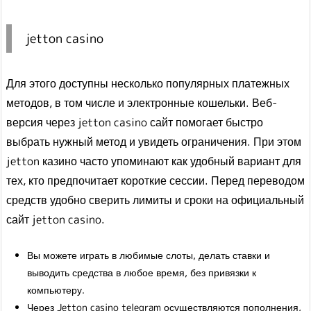
jetton casino
Для этого доступны несколько популярных платежных
методов, в том числе и электронные кошельки. Веб-
версия через jetton casino сайт помогает быстро
выбрать нужный метод и увидеть ограничения. При этом
jetton казино часто упоминают как удобный вариант для
тех, кто предпочитает короткие сессии. Перед переводом
средств удобно сверить лимиты и сроки на официальный
сайт jetton casino.
Вы можете играть в любимые слоты, делать ставки и
выводить средства в любое время, без привязки к
компьютеру.
Через Jetton casino telegram осуществляются пополнения,