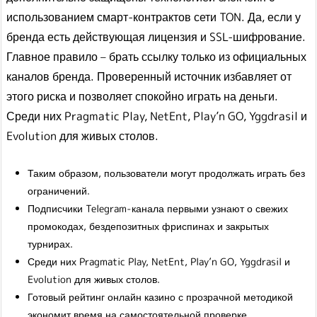
использованием смарт-контрактов сети TON. Да, если у
бренда есть действующая лицензия и SSL-шифрование.
Главное правило – брать ссылку только из официальных
каналов бренда. Проверенный источник избавляет от
этого риска и позволяет спокойно играть на деньги.
Среди них Pragmatic Play, NetEnt, Play’n GO, Yggdrasil и
Evolution для живых столов.
Таким образом, пользователи могут продолжать играть без
ограничений.
Подписчики Telegram-канала первыми узнают о свежих
промокодах, бездепозитных фриспинах и закрытых
турнирах.
Среди них Pragmatic Play, NetEnt, Play’n GO, Yggdrasil и
Evolution для живых столов.
Готовый рейтинг онлайн казино с прозрачной методикой
экономит время на самостоятельной проверке.