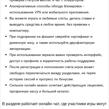
Альтернативные способы обхода блокировок –
использование VPN или мобильного приложения.
Вы можете играть в любимые слоты, делать ставки и
выводить средства в любое время, без привязки к
компьютеру.
При подозрении на фишинг сверяйте сертификат и
доменную зону, а также используйте двухфакторную
авторизацию.
При использовании зеркала важно проверять интерфейс,
доступ к профилю и корректность работы поддержки.
После регистрации и пополнения счёта игрок может
свободно переключаться между разделами, не теряя
историю сессий и прогресс по бонусам.
Сильное онлайн казино сочетает действующую лицензию,
прозрачную кассу и большой каталог.
В разделе работает онлайн-чат, где участники игры могут