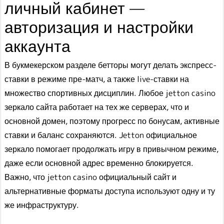
личный кабинет —
авторизация и настройки
аккаунта
В букмекерском разделе бетторы могут делать экспресс-
ставки в режиме пре-матч, а также live-ставки на
множество спортивных дисциплин. Любое jetton casino
зеркало сайта работает на тех же серверах, что и
основной домен, поэтому прогресс по бонусам, активные
ставки и баланс сохраняются. Jetton официальное
зеркало помогает продолжать игру в привычном режиме,
даже если основной адрес временно блокируется.
Важно, что jetton casino официальный сайт и
альтернативные форматы доступа используют одну и ту
же инфраструктуру.