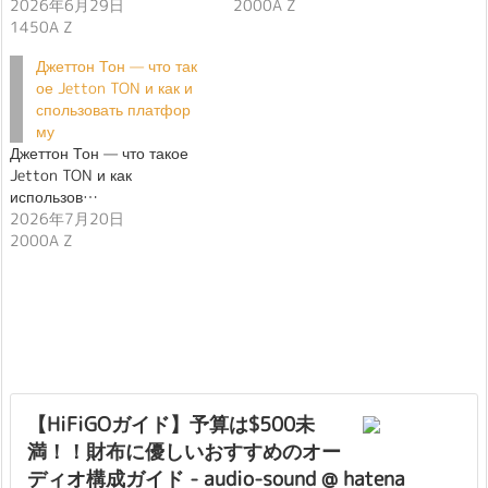
2026年6月29日
2000A Z
1450A Z
Джеттон Тон — что так
ое Jetton TON и как и
спользовать платфор
му
Джеттон Тон — что такое
Jetton TON и как
использов…
2026年7月20日
2000A Z
【HiFiGOガイド】予算は$500未
満！！財布に優しいおすすめのオー
ディオ構成ガイド - audio-sound @ hatena