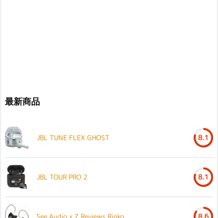
最新商品
JBL TUNE FLEX GHOST
8.1
JBL TOUR PRO 2
8.1
See Audio x Z Reviews Rinko
8.6