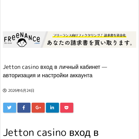
Jetton casino вход в личный кабинет —
авторизация и настройки аккаунта
2026年6月24日
Jetton casino вход в