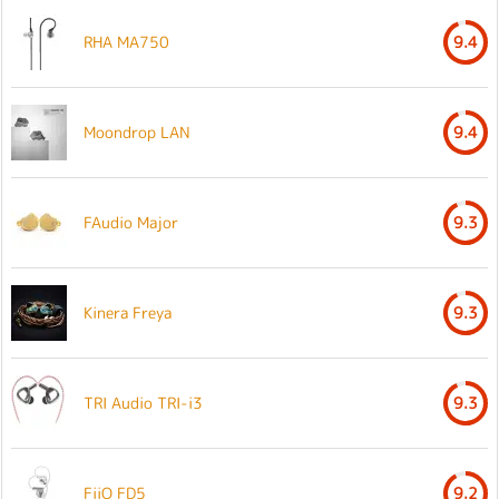
RHA MA750
9.4
Moondrop LAN
9.4
FAudio Major
9.3
Kinera Freya
9.3
TRI Audio TRI-i3
9.3
FiiO FD5
9.2