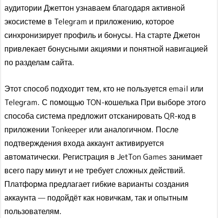
аудитории Джеттон узнаваем благодаря активной
экосистеме в Telegram и приложению, которое
синхронизирует профиль и бонусы. На старте Джетон
привлекает бонусными акциями и понятной навигацией
по разделам сайта.
Этот способ подходит тем, кто не пользуется email или
Telegram. С помощью TON-кошелька При выборе этого
способа система предложит отсканировать QR-код в
приложении Tonkeeper или аналогичном. После
подтверждения входа аккаунт активируется
автоматически. Регистрация в JetTon Games занимает
всего пару минут и не требует сложных действий.
Платформа предлагает гибкие варианты создания
аккаунта — подойдёт как новичкам, так и опытным
пользователям.