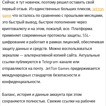
Сейчас я тут новичок, поэтому решил оставить свой
первый отзыв. Из единственных больших плюсов,
jetton
game
что осталось по сравнению с прошлыми месяцами,
это быстрый вывод, быстрое пополнение через
криптовалюту и на этом, пожалуй, все. Платформа
применяет современные протоколы защиты, SSL-
шифрование и работает в рамках лицензий, обеспечивая
защиту данных и средств. Можно воспользоваться
зеркалом — альтернативной копией сайта. Актуальные
ссылки публикуются в Telegram-канале или
отправляются на почту. JetTon Games придерживается
международных стандартов безопасности и
конфиденциальности.
Баланс, история и данные аккаунта при этом
сохраняются полностью. Свежие ссылки на рабочее