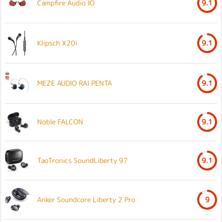
Campfire Audio IO
9.1
Klipsch X20i
9.1
MEZE AUDIO RAI PENTA
9.1
Noble FALCON
9.1
TaoTronics SoundLiberty 97
9.1
Anker Soundcore Liberty 2 Pro
9