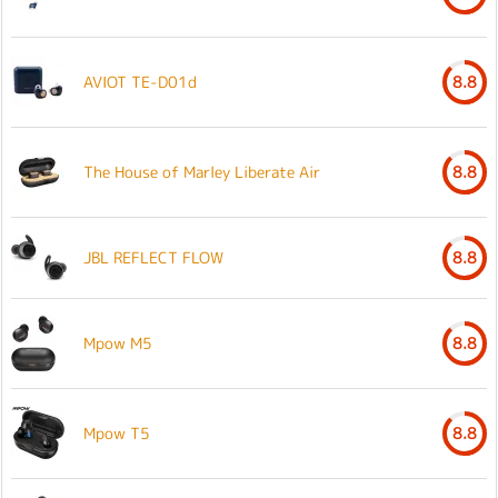
AVIOT TE-D01d
8.8
The House of Marley Liberate Air
8.8
JBL REFLECT FLOW
8.8
Mpow M5
8.8
Mpow T5
8.8