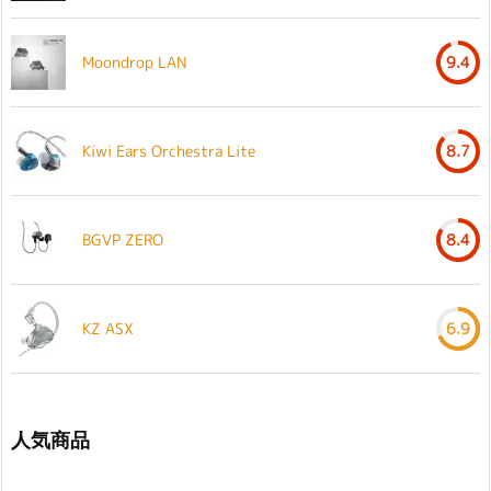
Moondrop LAN
9.4
Kiwi Ears Orchestra Lite
8.7
BGVP ZERO
8.4
KZ ASX
6.9
人気商品