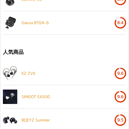
Gaosa BTGN-6
8.4
人気商品
KZ ZVX
9.6
SIMGOT EA500
9.6
BQEYZ Summer
9.5