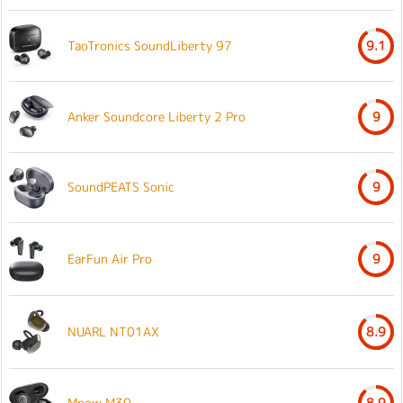
TaoTronics SoundLiberty 97
9.1
Anker Soundcore Liberty 2 Pro
9
SoundPEATS Sonic
9
EarFun Air Pro
9
NUARL NT01AX
8.9
Mpow M30
8.9