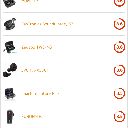
Muzili F7
8.6
TaoTronics SoundLiberty 53
8.6
Zagzog TWS-M3
8.6
JVC HA-XC50T
8.6
EnacFire Future Plus
8.5
FUNOHM F2
8.5