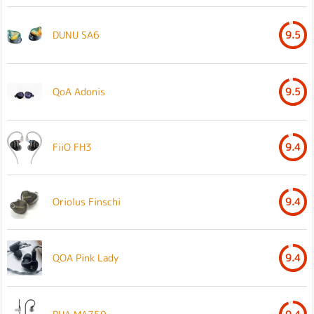
DUNU SA6
9.5
QoA Adonis
9.5
FiiO FH3
9.4
Oriolus Finschi
9.4
QOA Pink Lady
9.4