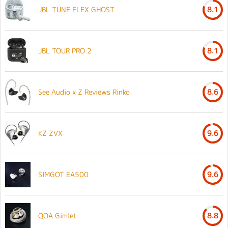
JBL TUNE FLEX GHOST
8.1
JBL TOUR PRO 2
8.1
See Audio x Z Reviews Rinko
8.6
KZ ZVX
9.6
SIMGOT EA500
9.6
QOA Gimlet
8.8