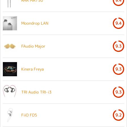
RHA MA750
9.4
Moondrop LAN
9.4
FAudio Major
9.3
Kinera Freya
9.3
TRI Audio TRI-i3
9.3
FiiO FD5
9.2