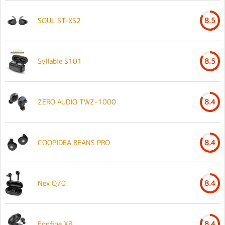
SOUL ST-XS2
8.5
Syllable S101
8.5
ZERO AUDIO TWZ-1000
8.4
COOPIDEA BEANS PRO
8.4
Nex Q70
8.4
Eonfine X8
8.4