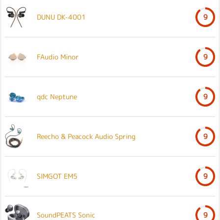
DUNU DK-4001
9
FAudio Minor
9
qdc Neptune
9
Reecho & Peacock Audio Spring
9
SIMGOT EM5
9
SoundPEATS Sonic
9