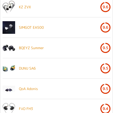
KZ ZVX
9.6
SIMGOT EA500
9.6
BQEYZ Summer
9.5
DUNU SA6
9.5
QoA Adonis
9.5
FiiO FH3
9.4