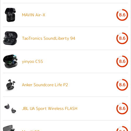
MAVIN Air-X
8.6
TaoTronics SoundLiberty 94
8.6
yinyoo C5S
8.6
Anker Soundcore Life P2
8.6
JBL UA Sport Wireless FLASH
8.6