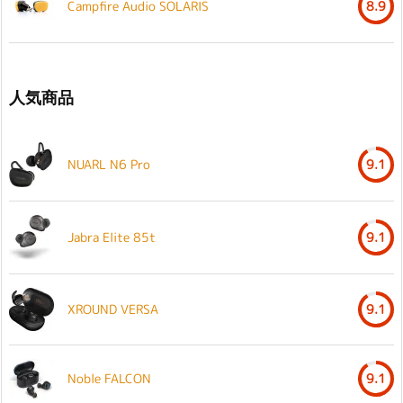
Campfire Audio SOLARIS
8.9
人気商品
NUARL N6 Pro
9.1
Jabra Elite 85t
9.1
XROUND VERSA
9.1
Noble FALCON
9.1