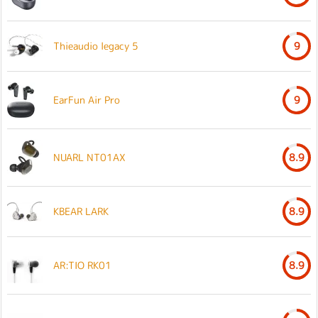
Thieaudio legacy 5
9
EarFun Air Pro
9
NUARL NT01AX
8.9
KBEAR LARK
8.9
AR:TIO RK01
8.9