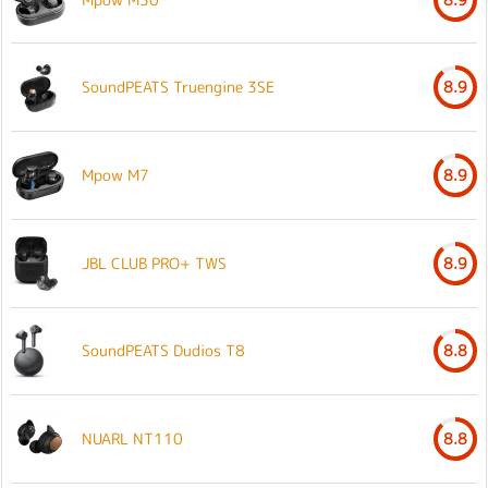
SoundPEATS Truengine 3SE
8.9
Mpow M7
8.9
JBL CLUB PRO+ TWS
8.9
SoundPEATS Dudios T8
8.8
NUARL NT110
8.8