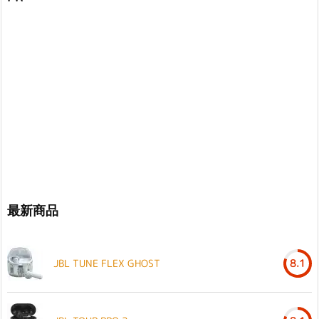
最新商品
JBL TUNE FLEX GHOST
8.1