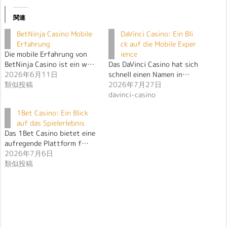
関連
BetNinja Casino Mobile
DaVinci Casino: Ein Bli
Erfahrung
ck auf die Mobile Exper
Die mobile Erfahrung von
ience
BetNinja Casino ist ein w…
Das DaVinci Casino hat sich
2026年6月11日
schnell einen Namen in…
類似投稿
2026年7月27日
davinci-casino
1Bet Casino: Ein Blick
auf das Spielerlebnis
Das 1Bet Casino bietet eine
aufregende Plattform f…
2026年7月6日
類似投稿