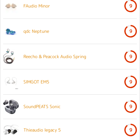
FAudio Minor
9
qdc Neptune
9
Reecho & Peacock Audio Spring
9
SIMGOT EM5
9
SoundPEATS Sonic
9
Thieaudio legacy 5
9