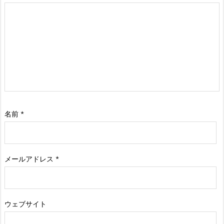
名前
*
メールアドレス
*
ウェブサイト