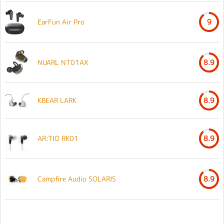
EarFun Air Pro
9
NUARL NT01AX
8.9
KBEAR LARK
8.9
AR:TIO RK01
8.9
Campfire Audio SOLARIS
8.9