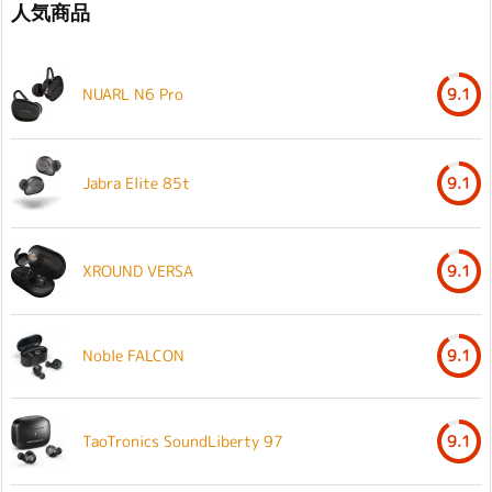
人気商品
NUARL N6 Pro
9.1
Jabra Elite 85t
9.1
XROUND VERSA
9.1
Noble FALCON
9.1
TaoTronics SoundLiberty 97
9.1