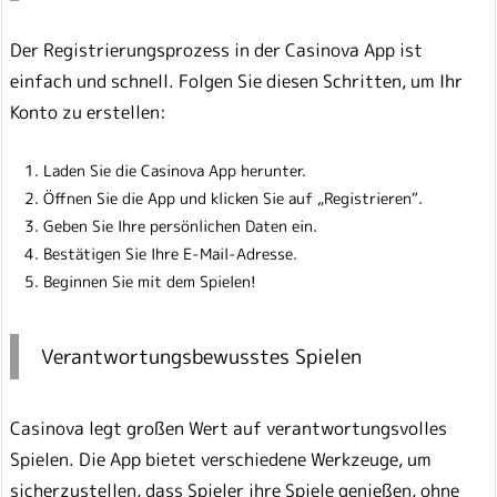
Der Registrierungsprozess in der Casinova App ist
einfach und schnell. Folgen Sie diesen Schritten, um Ihr
Konto zu erstellen:
Laden Sie die Casinova App herunter.
Öffnen Sie die App und klicken Sie auf „Registrieren“.
Geben Sie Ihre persönlichen Daten ein.
Bestätigen Sie Ihre E-Mail-Adresse.
Beginnen Sie mit dem Spielen!
Verantwortungsbewusstes Spielen
Casinova legt großen Wert auf verantwortungsvolles
Spielen. Die App bietet verschiedene Werkzeuge, um
sicherzustellen, dass Spieler ihre Spiele genießen, ohne