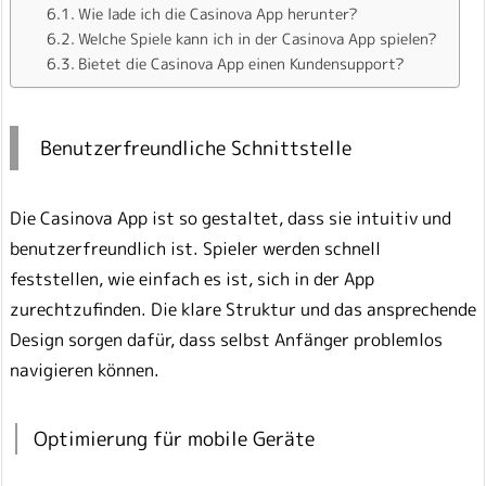
Wie lade ich die Casinova App herunter?
Welche Spiele kann ich in der Casinova App spielen?
Bietet die Casinova App einen Kundensupport?
Benutzerfreundliche Schnittstelle
Die Casinova App ist so gestaltet, dass sie intuitiv und
benutzerfreundlich ist. Spieler werden schnell
feststellen, wie einfach es ist, sich in der App
zurechtzufinden. Die klare Struktur und das ansprechende
Design sorgen dafür, dass selbst Anfänger problemlos
navigieren können.
Optimierung für mobile Geräte