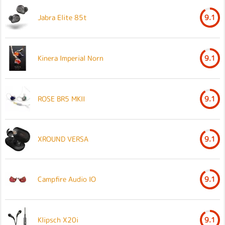
Jabra Elite 85t
9.1
Kinera Imperial Norn
9.1
ROSE BR5 MKII
9.1
XROUND VERSA
9.1
Campfire Audio IO
9.1
Klipsch X20i
9.1