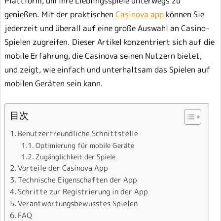
Plattform, um ihre Lieblingsspiele unterwegs zu
genießen. Mit der praktischen
Casinova app
können Sie
jederzeit und überall auf eine große Auswahl an Casino-
Spielen zugreifen. Dieser Artikel konzentriert sich auf die
mobile Erfahrung, die Casinova seinen Nutzern bietet,
und zeigt, wie einfach und unterhaltsam das Spielen auf
mobilen Geräten sein kann.
目次
Benutzerfreundliche Schnittstelle
Optimierung für mobile Geräte
Zugänglichkeit der Spiele
Vorteile der Casinova App
Technische Eigenschaften der App
Schritte zur Registrierung in der App
Verantwortungsbewusstes Spielen
FAQ