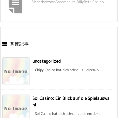
Sicherheitsmaßnahmen im BillyBets Casino
関連記事
uncategorized
Chipy Casino hat sich schnell zu einem b ...
Sol Casino: Ein Blick auf die Spielauswa
hl
Sol Casino hat sich schnell zu einem der ...