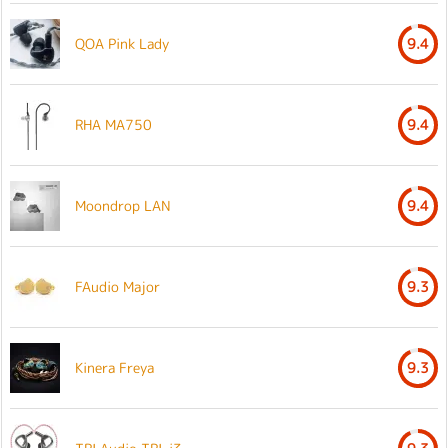
QOA Pink Lady
9.4
RHA MA750
9.4
Moondrop LAN
9.4
FAudio Major
9.3
Kinera Freya
9.3