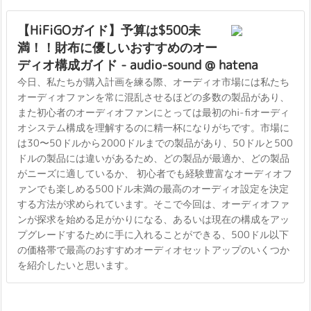
【HiFiGOガイド】予算は$500未
満！！財布に優しいおすすめのオー
ディオ構成ガイド - audio-sound @ hatena
今日、私たちが購入計画を練る際、オーディオ市場には私たち
オーディオファンを常に混乱させるほどの多数の製品があり、
また初心者のオーディオファンにとっては最初のhi-fiオーディ
オシステム構成を理解するのに精一杯になりがちです。市場に
は30〜50ドルから2000ドルまでの製品があり、50ドルと500
ドルの製品には違いがあるため、どの製品が最適か、どの製品
がニーズに適しているか、 初心者でも経験豊富なオーディオフ
ァンでも楽しめる500ドル未満の最高のオーディオ設定を決定
する方法が求められています。そこで今回は、オーディオファ
ンが探求を始める足がかりになる、あるいは現在の構成をアッ
プグレードするために手に入れることができる、500ドル以下
の価格帯で最高のおすすめオーディオセットアップのいくつか
を紹介したいと思います。