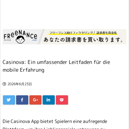
Casinova: Ein umfassender Leitfaden für die
mobile Erfahrung
2026年6月23日
Die Casinova App bietet Spielern eine aufregende