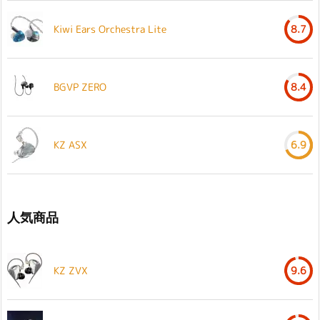
Kiwi Ears Orchestra Lite
8.7
BGVP ZERO
8.4
KZ ASX
6.9
人気商品
KZ ZVX
9.6