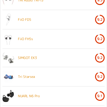
TRI Audio TRI-i3
9.3
FiiO FD5
9.2
FiiO FH5s
9.2
SIMGOT EK3
9.2
Tri Starsea
9.2
NUARL N6 Pro
9.1