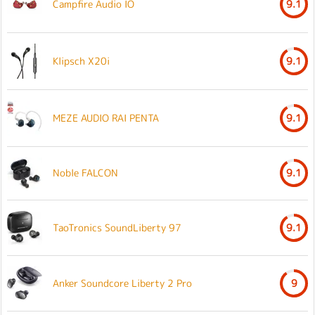
Campfire Audio IO
9.1
Klipsch X20i
9.1
MEZE AUDIO RAI PENTA
9.1
Noble FALCON
9.1
TaoTronics SoundLiberty 97
9.1
Anker Soundcore Liberty 2 Pro
9