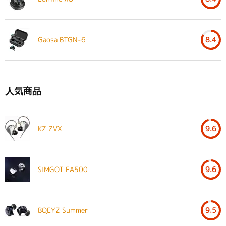
Gaosa BTGN-6
8.4
人気商品
KZ ZVX
9.6
SIMGOT EA500
9.6
BQEYZ Summer
9.5