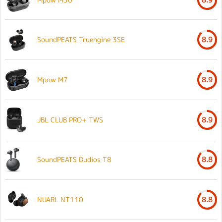
SoundPEATS Truengine 3SE
8.9
Mpow M7
8.9
JBL CLUB PRO+ TWS
8.9
SoundPEATS Dudios T8
8.8
NUARL NT110
8.8