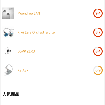
Moondrop LAN
9.4
Kiwi Ears Orchestra Lite
8.7
BGVP ZERO
8.4
KZ ASX
6.9
人気商品