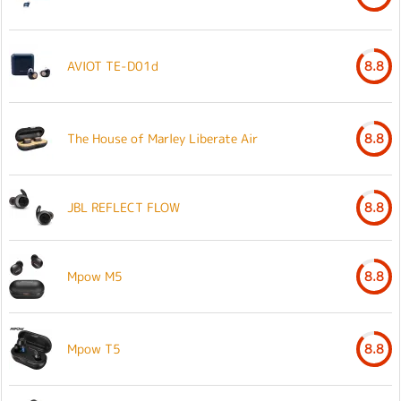
AVIOT TE-D01d
8.8
The House of Marley Liberate Air
8.8
JBL REFLECT FLOW
8.8
Mpow M5
8.8
Mpow T5
8.8