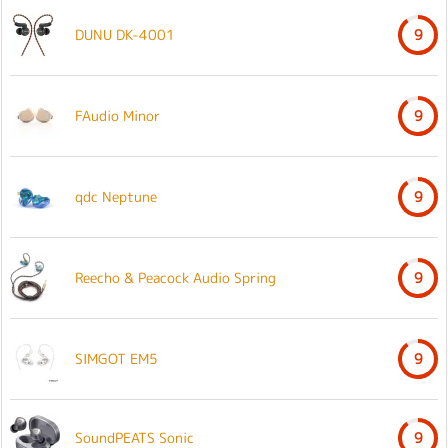
DUNU DK-4001
9
FAudio Minor
9
qdc Neptune
9
Reecho & Peacock Audio Spring
9
SIMGOT EM5
9
SoundPEATS Sonic
9