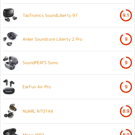
TaoTronics SoundLiberty 97
9.1
Anker Soundcore Liberty 2 Pro
9
SoundPEATS Sonic
9
EarFun Air Pro
9
NUARL NT01AX
8.9
Mpow M30
8.9