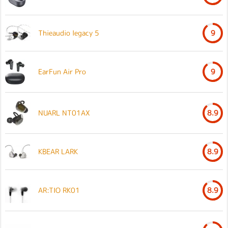
Thieaudio legacy 5
9
EarFun Air Pro
9
NUARL NT01AX
8.9
KBEAR LARK
8.9
AR:TIO RK01
8.9