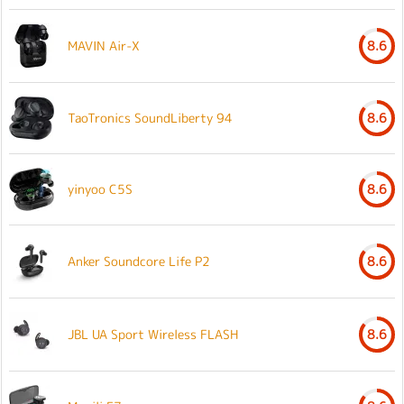
MAVIN Air-X
8.6
TaoTronics SoundLiberty 94
8.6
yinyoo C5S
8.6
Anker Soundcore Life P2
8.6
JBL UA Sport Wireless FLASH
8.6