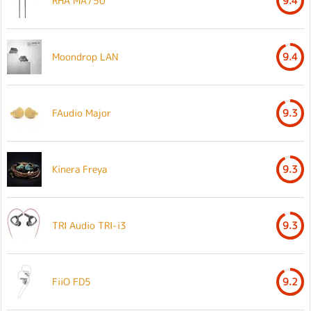
RHA MA750
9.4
Moondrop LAN
9.4
FAudio Major
9.3
Kinera Freya
9.3
TRI Audio TRI-i3
9.3
FiiO FD5
9.2