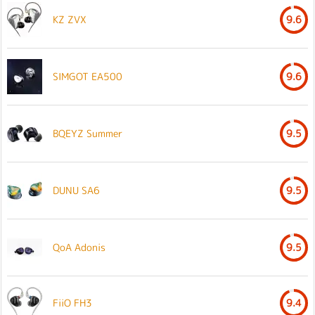
KZ ZVX
9.6
SIMGOT EA500
9.6
BQEYZ Summer
9.5
DUNU SA6
9.5
QoA Adonis
9.5
FiiO FH3
9.4