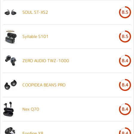
SOUL ST-XS2
8.5
Syllable S101
8.5
ZERO AUDIO TWZ-1000
8.4
COOPIDEA BEANS PRO
8.4
Nex Q70
8.4
Eonfine X8
8.4