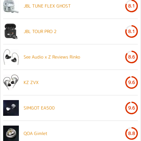
JBL TUNE FLEX GHOST
8.1
JBL TOUR PRO 2
8.1
See Audio x Z Reviews Rinko
8.6
KZ ZVX
9.6
SIMGOT EA500
9.6
QOA Gimlet
8.8