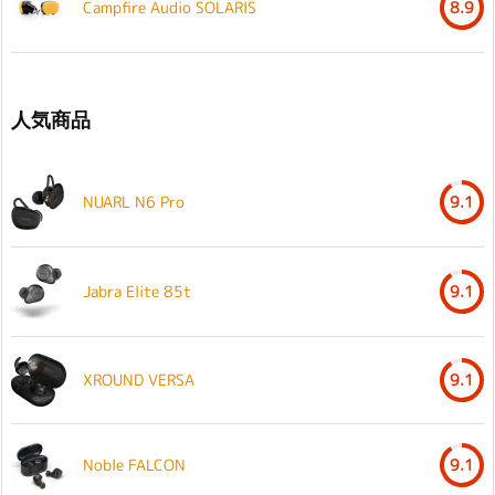
Campfire Audio SOLARIS
8.9
人気商品
NUARL N6 Pro
9.1
Jabra Elite 85t
9.1
XROUND VERSA
9.1
Noble FALCON
9.1