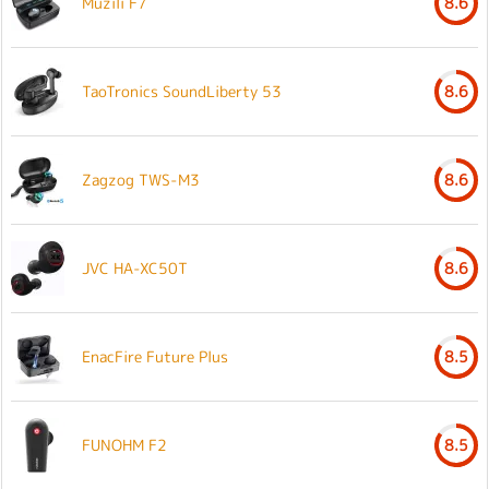
Muzili F7
8.6
TaoTronics SoundLiberty 53
8.6
Zagzog TWS-M3
8.6
JVC HA-XC50T
8.6
EnacFire Future Plus
8.5
FUNOHM F2
8.5