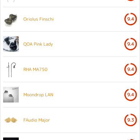
Oriolus Finschi
9.4
QOA Pink Lady
9.4
RHA MA750
9.4
Moondrop LAN
9.4
FAudio Major
9.3