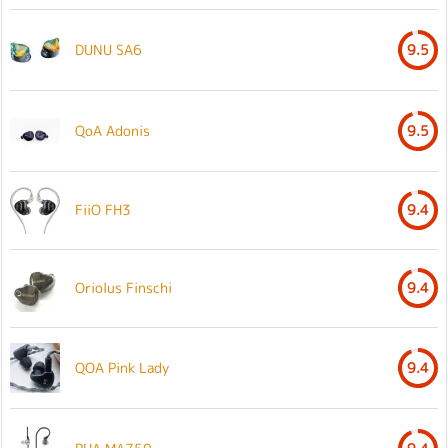
DUNU SA6
9.5
QoA Adonis
9.5
FiiO FH3
9.4
Oriolus Finschi
9.4
QOA Pink Lady
9.4